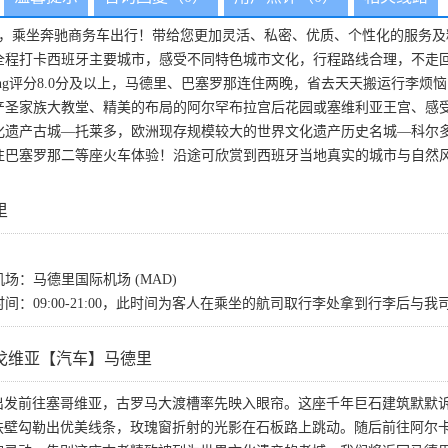
团，乘坐奔驰商务车出行！带给您更加灵活、私密、优质、个性化的服务及
全程打卡西班牙主要城市，感受不同特色城市文化，行程路线合理，不走
ing评分8.0分及以上，马德里、巴塞罗那连住两晚，省去天天搬运行李烦
产圣家族大教堂、精美的布局的阿尔罕布拉宫后花园或塞维利亚王宫、感
化遗产古城—托莱多，欧洲现存规模较大的世界文化遗产历史名城—科尔
往巴塞罗那二等座火车体验！沿途可欣赏到西班牙当地真实的城市与自然
里
机场：马德里国际机场 (MAD)
时间：09:00-21:00，此时间为客人在乘坐的航司取行李处拿到行李后
戈维亚【汽车】马德里
出发前往塞哥维亚，古罗马大渡槽率先映入眼帘。这座千年巨石建筑默默
扶壁勾勒出优美线条，玫瑰窗折射的光影在石板路上跳动。随后前往阿尔