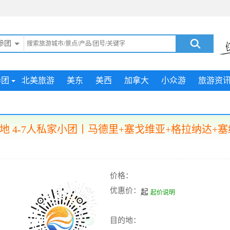
参团
参团
北美旅游
美东
美西
加拿大
小众游
旅游资
 4-7人私家小团丨马德里+塞戈维亚+格拉纳达+塞
价格：
优惠价：
起
起价说明
目的地：