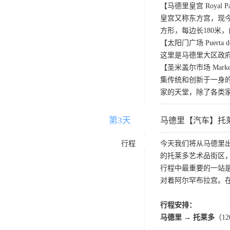
【马德里皇宫 Royal Pala
皇宫又称东方宫，现
方形，每边长180米
【太阳门广场 Puerta de
这里是马德里大区政
【圣米盖尔市场 Market o
集传统和创新于一身的
家的天堂，除了各类
第3天
D3
马德里【汽车】托
行程
今天我们将从马德里
的托莱多艺术品街区
行程中最重要的一站
对着阿尔罕布拉宫。
行程安排：
马德里 → 托莱多
（1