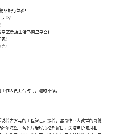
精品旅行体验！
回头路！
恼！
受皇室贵族生活马德里皇宫！
多瓦！
风光！
与我司工作人员汇合时间，逾时不候。
诉说着古罗马的工程智慧。接着，塞哥维亚大教堂的哥德
卡萨尔城堡，蓝色片岩屋顶格外醒目，尖塔与护城河相