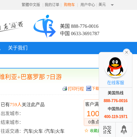
|
|
|
|
美元
繁體中文版
我的订单
购物车
用户中心
美国 888-776-0016
中国 0633-3691787
讯
关于我们
维利亚+巴塞罗那 7日游
在线客服
下载行程
美国热线
888-776-0016
客户满意度
已有
759人
关注此产品
中国热线
100%
出发城市：
400-119-1971
0条点评
结束城市：
往返交通：
汽车|火车 /汽车|火车
收藏此线路