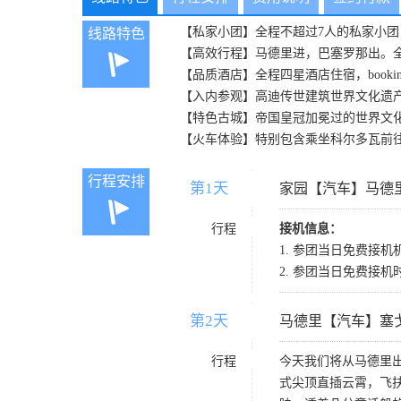
【私家小团】全程不超过7人的私家小
线路特色
【高效行程】马德里进，巴塞罗那出。
【品质酒店】全程四星酒店住宿，book
【入内参观】高迪传世建筑世界文化遗
【特色古城】帝国皇冠加冕过的世界文
【火车体验】特别包含乘坐科尔多瓦前
行程安排
第1天
D1
家园【汽车】马德
行程
接机信息：
1. 参团当日免费接机
2. 参团当日免费接机
第2天
D2
马德里【汽车】塞
行程
今天我们将从马德里
式尖顶直插云霄，飞