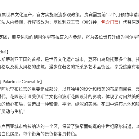
花园属世界文化遗产，官方实施限流参观政策。贵宾需提前1-2个月预约
法入内参观，行程将改为：塞维利亚王宫（90分钟，
包含门票
）代替原
3个月定团，能幸运预约到阿尔罕布拉宫入内参观，将为各位贵宾升级为阿尔
dral】
卡斯蒂利亚王国的首都，是世界文化遗产城市，登环山鸟瞰托莱多全貌。
风格以及犹太风格的建筑，漫步在著名的托莱多艺术品街区，享受这座有着
io de Generalife】
是阿尔罕布拉宫的重要组成部分，以其独特的设计和精美的布局而闻名。
时代。花园设计深受伊斯兰文化和波斯花园设计的影响，体现了对自然美
物的精心布局，营造出一种和谐、平衡、纵深的美感。花园中遍布水池和
了灵动与生机！
卢西亚城市格拉纳达的一个区，保留了狭窄而蜿蜒的中世纪摩尔街道，1
的白色房屋，每个街角的景色都各具特色。