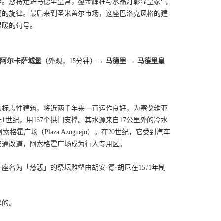
里。您将走进马德里皇宫，鎏金廊柱与水晶灯彰显皇家气
闹的旋律。最后来到圣米盖尔市场，这座巴洛克风格的建
温暖的句号。
阿尔卡萨城堡
（外观，15分钟）→
马德里 → 马德里皇
的标志性建筑，将近两千年来一直运作良好，为塞戈维亚
1世纪，用167个拱门支撑。其水源来自17公里外的冷水
阿索格霍广场（Plaza Azoguejo）。在20世纪，它受到汽车
交通改道，阿索格霍广场成为行人专用区。
名为「慈悲」的祭坛雕塑由胡安·德·胡尼在1571年制
建的。