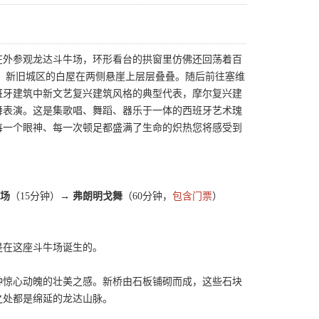
在外参观龙达斗牛场，环形看台的拱窗里仿佛还回荡着百
咽，新旧城区的白屋在两侧悬崖上层层叠叠。随后前往塞维
西班牙建筑中新文艺复兴建筑风格的典型代表，摩尔复兴建
舞表演。这是集歌唱、舞蹈、器乐于一体的西班牙艺术瑰
每一个眼神、每一次顿足都盛满了生命的炽热您将感受到
场
（15分钟）→
弗朗明戈舞
（60分钟，
包含门票
）
是在这座斗牛场诞生的。
种惊心动魄的壮美之感。新桥由石板铺砌而成，这些石块
之处都是绵延的龙达山脉。