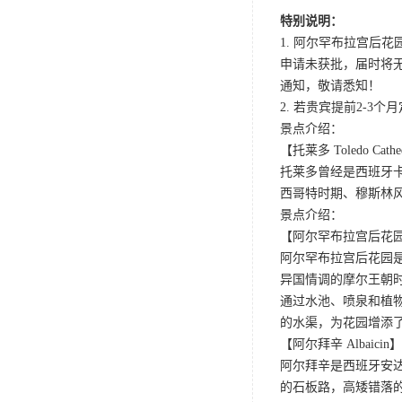
特别说明：
1. 阿尔罕布拉宫后
申请未获批，届时将无
通知，敬请悉知！
2. 若贵宾提前2-
景点介绍：
【托莱多 Toledo Cathe
托莱多曾经是西班牙
西哥特时期、穆斯林
景点介绍：
【阿尔罕布拉宫后花园 Palac
阿尔罕布拉宫后花园
异国情调的摩尔王朝
通过水池、喷泉和植
的水渠，为花园增添
【阿尔拜辛 Albaicin】
阿尔拜辛是西班牙安达
的石板路，高矮错落