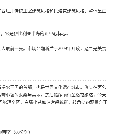
了西班牙传统王室建筑风格和巴洛克建筑风格，整体呈正
”，它是伊比利亚半岛的正中心标志。
让人眼前一亮。市场经翻新后于2009年开放，这里是美食
斯提尔王国的首都，也是世界文化遗产城市。漫步在著名
美誉小城的沧桑与美丽。之后继续前行至格拉纳达，今天
阿尔拜辛区，白墙小巷如迷宫般蜿蜒，转角处的观景台正
尔拜辛
（60分钟）