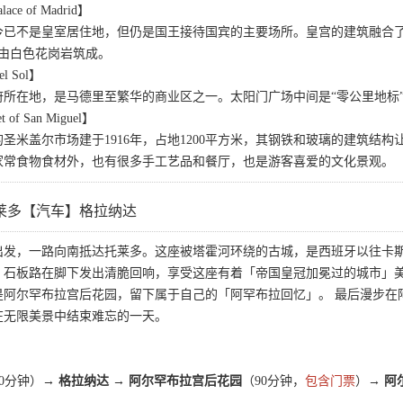
ce of Madrid】
今已不是皇室居住地，但仍是国王接待国宾的主要场所。皇宫的建筑融合
，由白色花岗岩筑成。
l Sol】
府所在地，是马德里至繁华的商业区之一。太阳门广场中间是“零公里地标
f San Miguel】
圣米盖尔市场建于1916年，占地1200平方米，其钢铁和玻璃的建筑结构
家常食物食材外，也有很多手工艺品和餐厅，也是游客喜爱的文化景观。
莱多【汽车】格拉纳达
出发，一路向南抵达托莱多。这座被塔霍河环绕的古城，是西班牙以往卡
，石板路在脚下发出清脆回响，享受这座有着「帝国皇冠加冕过的城市」
是阿尔罕布拉宫后花园，留下属于自己的「阿罕布拉回忆」。 最后漫步在
在无限美景中结束难忘的一天。
20分钟）→
格拉纳达 → 阿尔罕布拉宫后花园
（90分钟，
包含门票
）→
阿