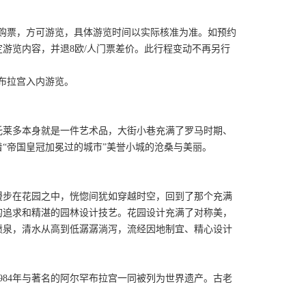
申请购票，方可游览，具体游览时间以实际核准为准。如预约
定游览内容，并退8欧/人门票差价。此行程变动不再另行
罕布拉宫入内游览。
托莱多本身就是一件艺术品，大街小巷充满了罗马时期、
“帝国皇冠加冕过的城市”美誉小城的沧桑与美丽。
漫步在花园之中，恍惚间犹如穿越时空，回到了那个充满
的追求和精湛的园林设计技艺。花园设计充满了对称美，
喷泉，清水从高到低潺潺淌泻，流经因地制宜、精心设计
984年与著名的阿尔罕布拉宫一同被列为世界遗产。古老