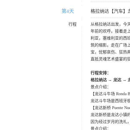
第4天
D4
格拉纳达【汽车】
行程
从格拉纳达出发，今
年前的欢呼。接着走
利亚，塞维利亚的西班
筑的缩影。走在广场
宝，忧郁哀伤、狂热
直抵灵魂艺术盛宴的
行程安排：
格拉纳达 → 龙达 →
景点介绍：
【龙达斗牛场 Ronda Bu
龙达斗牛场是西班牙
【龙达新桥 Puente Nu
龙达新桥是龙达小镇
因为经过岁月的洗礼
景点介绍：