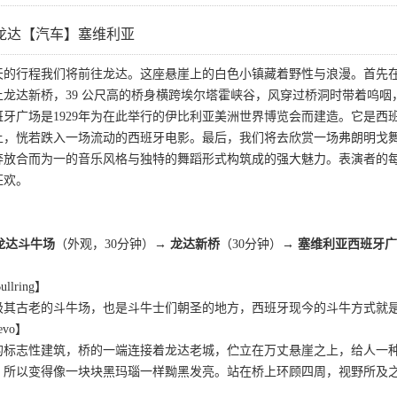
龙达【汽车】塞维利亚
天的行程我们将前往龙达。这座悬崖上的白色小镇藏着野性与浪漫。首先
上龙达新桥，39 公尺高的桥身横跨埃尔塔霍峡谷，风穿过桥洞时带着呜
牙广场是1929年为在此举行的伊比利亚美洲世界博览会而建造。它是
上，恍若跌入一场流动的西班牙电影。最后，我们将去欣赏一场弗朗明戈
奔放合而为一的音乐风格与独特的舞蹈形式构筑成的强大魅力。表演者的
狂欢。
 龙达斗牛场
（外观，30分钟）→
龙达新桥
（30分钟）→
塞维利亚西班牙广
llring】
极其古老的斗牛场，也是斗牛士们朝圣的地方，西班牙现今的斗牛方式就
evo】
的标志性建筑，桥的一端连接着龙达老城，伫立在万丈悬崖之上，给人一
，所以变得像一块块黑玛瑙一样黝黑发亮。站在桥上环顾四周，视野所及