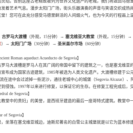
的灵动。告别这座古老精致被列为世界文化遗产的老城，我们将返回马德
散发着艺术气息。漫步太阳门广场，街头乐器演奏的声音与笑语交织成热
天堂！您可在此充分感受马德里鲜活的人间烟火气，也为今天的行程画上
→ 古罗马大渡槽
（外观，15分钟）→
塞戈维亚大教堂
（外观，15分钟）→
票
）→
太阳门广场
（30分钟）→
圣米盖尔市场
（60分钟）
t Roman aqueduct Acueducto de Segovia】
古罗马大渡槽是罗马人在其广阔的帝国中留下的建筑之一，也是塞戈维亚
年被宣布成为国家古迹建筑，1985年被选为人类文化遗产。大渡槽修建于公元
），水流在途中会过滤掉一些泥沙，通往老城中心的城堡（Segovia Alcazar）、
到侵蚀。1997年以来进行修复，以保证它的生存。在修复工程完成后，
l de Segovia】
教堂中的贵妇」的美誉，是西班牙建造的最后一座哥特式建筑。教堂中一座
of Segovia】
堡，坐落在塞戈维亚城边，迪斯尼著名的白雪公主城堡就是以它为蓝本修