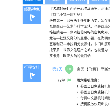
【名城畅玩】西班牙心脏马德里、高迪
线路特色
【特色小镇一网打尽】
萨拉戈萨—已有两千多年的历史，留存
瓦伦西亚—艺术与科学圣地，也是西班
格拉纳达—一览阿拉伯风格的白色房屋
龙达—壮观又奇幻的悬崖小镇，在海明
塞维利亚—弗拉明戈发源地，卡门和唐
托莱多—世界文化遗产之城，也被誉为
罗卡角—欧亚大陆的最西端
行程安排
第1天
D1
家园【飞机】里斯
行程
周六接机信息：
1. 参团当日免费接机机
2. 参团当日免费接机
3. 付费中文接机时间段：
4. 接机服务仅限出