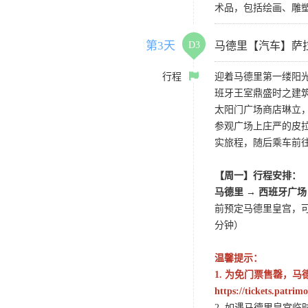
术品，包括绘画、雕
第3天
D3
马德里【汽车】萨
行程
迎着马德里第一缕阳
班牙王室鼎盛时之建
太阳门广场商店琳立
参观广场上庄严的皮
实旅程，随后乘车前
【周一】行程安排：
马德里 → 西班牙广场
前预定马德里皇宫，
分钟）
温馨提示：
1. 为免门票售罄，马
https://tickets.patrim
2. 如遇马德里皇宫