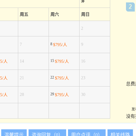
»
周五
周六
周日
2
8
7
9
$795/人
15
14
16
95/人
$795/人
22
21
23
95/人
$795/人
总费
29
28
30
95/人
$795/人
发
没有
温馨提示
咨询回复（0）
用户点评（0）
相关线路