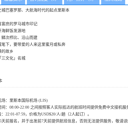
之城巴塞罗那、大航海时代的起点里斯本
着富庶的罗马城市印记
牙海鲜饭发源地
，鳞次栉比、沿山而建
威笔下，要带爱的人来这里蜜月或私奔
璜的故乡
「三文化」名城
本
场：里斯本国际机场 (LIS)
时间：08:00-22:00 之间按照客人实际抵达的航班时间提供免费中文
22:01-07:59，价格为USD$20/人/趟（2人起订）。
发15天前报名，并于出发前7天前提供航班信息，否则无法提供服务，敬请