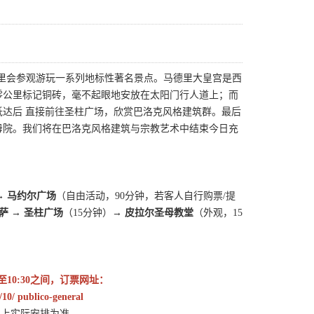
里会参观游玩一系列地标性著名景点。马德里大皇宫是西
零公里标记铜砖，毫不起眼地安放在太阳门行人道上；而
达后 直接前往圣柱广场，欣赏巴洛克风格建筑群。最后
母院。我们将在巴洛克风格建筑与宗教艺术中结束今日充
→ 马约尔广场
（自由活动，90分钟，若客人自行购票/提
萨 → 圣柱广场
（15分钟）
→ 皮拉尔圣母教堂
（外观，15
10:30之间，订票网址：
/10/ publico-general
团上实际安排为准。