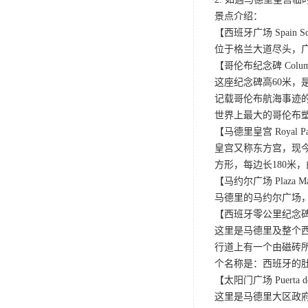
景点介绍：
【西班牙广场 Spain Sq
位于格兰大道尽头，
【哥伦布纪念碑 Columb
这座纪念碑高60米，
记载哥伦布航海事迹
世界上最大的哥伦布
【马德里皇宫 Royal Pala
皇宫又称东方宫，现
方形，每边长180米
【马约尔广场 Plaza M
马德里的马约尔广场，
【西班牙零公里纪念碑 Kil
这里是马德里及整个
行道上有一个由磁砖所
个名称是：西班牙的
【太阳门广场 Puerta de
这里是马德里大区政