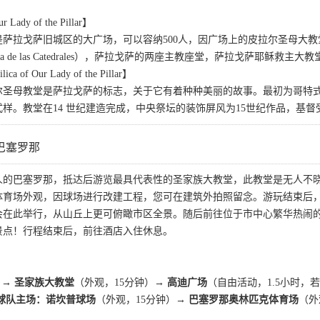
Lady of the Pillar】
萨拉戈萨旧城区的大广场，可以容纳500人，因广场上的皮拉尔圣母大教
a de las Catedrales），萨拉戈萨的两座主教座堂，萨拉戈萨耶稣
of Our Lady of the Pillar】
拉尔圣母教堂是萨拉戈萨的标志，关于它有着种种美丽的故事。最初为哥特
样。教堂在14 世纪建造完成，中央祭坛的装饰屏风为15世纪作品，基督受难
巴塞罗那
人的巴塞罗那，抵达后游览最具代表性的圣家族大教堂，此教堂是无人不
体育场外观，因球场进行改建工程，您可在建筑外拍照留念。游玩结束后
动会在此举行，从山丘上更可俯瞰市区全景。随后前往位于市中心繁华热
景点！行程结束后，前往酒店入住休息。
 → 圣家族大教堂
（外观，15分钟）
→ 高迪广场
（自由活动，1.5小时，
球队主场：诺坎普球场
（外观，15分钟）
→ 巴塞罗那奥林匹克体育场
（外