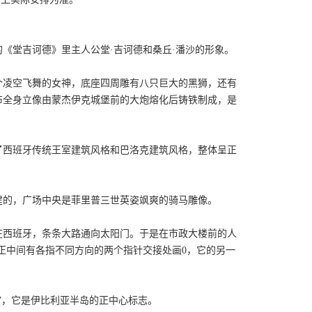
《堂吉诃德》里主人公堂·吉诃德和桑丘·潘沙的形象。
五个凌空飞舞的女神，底座四周雕有八只巨大的黑狮，还有
布全身立像由蒙杰伊克城堡前的大炮熔化后铸铁制成，是
了西班牙传统王室建筑风格和巴洛克建筑风格，整体呈正
建的，广场中央是菲里普三世英姿飒爽的骑马雕像。
在西班牙，条条大路通向太阳门。于是在市政大楼前的人
正中间有各指不同方向的两个指针交接处画0，它的另一
”，它是伊比利亚半岛的正中心标志。