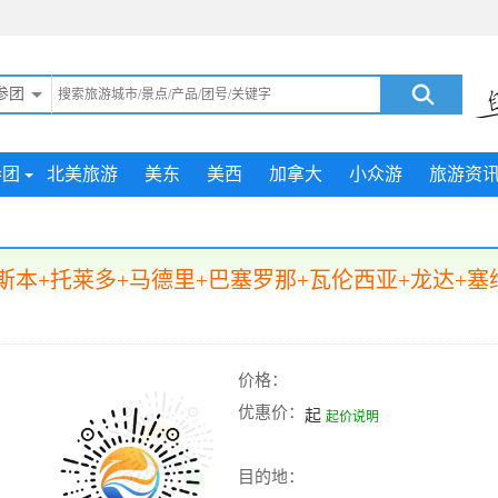
参团
参团
北美旅游
美东
美西
加拿大
小众游
旅游资
本+托莱多+马德里+巴塞罗那+瓦伦西亚+龙达+塞
价格：
优惠价：
起
起价说明
目的地：