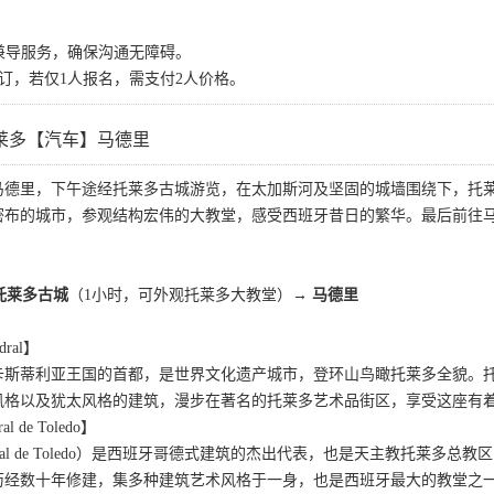
司兼导服务，确保沟通无障碍。
起订，若仅1人报名，需支付2人价格。
莱多【汽车】马德里
马德里，下午途经托莱多古城游览，在太加斯河及坚固的城墙围绕下，托
密布的城市，参观结构宏伟的大教堂，感受西班牙昔日的繁华。最后前往
 托莱多古城
（1小时，可外观托莱多大教堂）
→ 马德里
dral】
卡斯蒂利亚王国的首都，是世界文化遗产城市，登环山鸟瞰托莱多全貌。
风格以及犹太风格的建筑，漫步在著名的托莱多艺术品街区，享受这座有着
 de Toledo】
dral de Toledo）是西班牙哥德式建筑的杰出代表，也是天主教托莱多总教
历经数十年修建，集多种建筑艺术风格于一身，也是西班牙最大的教堂之