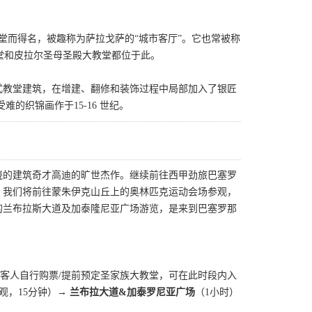
堂而得名，被趣称为萨拉戈萨的“城市客厅”。它也常被称
救主大教堂和皮拉尔圣母圣殿大教堂都位于此。
式教堂建筑，在增建、翻修和装饰过程中局部加入了银匠
的织锦画作于15-16 世纪。
晓的建筑奇才高迪的旷世杰作。继续前往西甲劲旅巴塞罗
，我们将前往蒙朱伊克山丘上的奥林匹克运动会场参观，
闹的兰布拉斯大道及加泰隆尼亚广场游览，是来到巴塞罗那
若客人自行购票/提前预定圣家族大教堂，可在此时段内入
观，15分钟）
→ 兰布拉大道&加泰罗尼亚广场
（1小时）