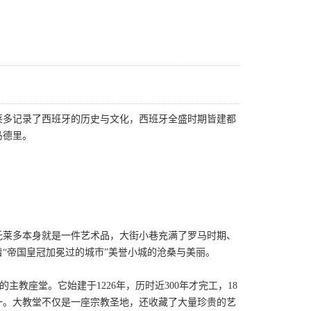
莱多记录了西班牙的历史与文化，西班牙全盛时期皆建都
马德里。
托莱多本身就是一件艺术品，大街小巷充满了罗马时期、
“帝国皇冠加冕过的城市”美誉小城的沧桑与美丽。
区的主教座堂。它始建于1226年，历时近300年才完工，18
一。大教堂不仅是一座宗教圣地，还收藏了大量珍贵的艺