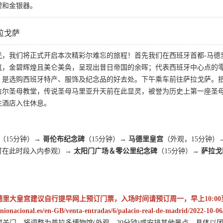
塑和金银器。
拉戈萨
光，我们将正式开启本次精彩尔难忘的旅程！首先我们在西班牙首都-马德
筑，金碧辉煌且美仑美奂，呈现出昔日帝国的余晖；代表西班牙中心点的
，是选购西班牙特产、服饰及纪念品的好去处。下午乘车前往萨拉戈萨。抵
拉尔圣母教堂，传说圣母马里亚升天前在此显灵，被誉为历史上第一座圣
往酒店入住休息。
（15分钟）
→ 哥伦布纪念碑
（15分钟）
→ 马德里皇宫
（外观，15分钟）
可在此时段入内参观）
→ 太阳门广场＆零公里纪念碑
（15分钟）
→ 萨拉戈
德里大皇宫建议自行提早网上预订门票，入场时间请预订周一，早上10:00至
onionacional.es/en-GB/venta-entradas/6/palacio-real-de-madrid/2022-10-06
临时关门，将调整为普拉多博物馆(外观，20分钟)或安排其他景点，具体以