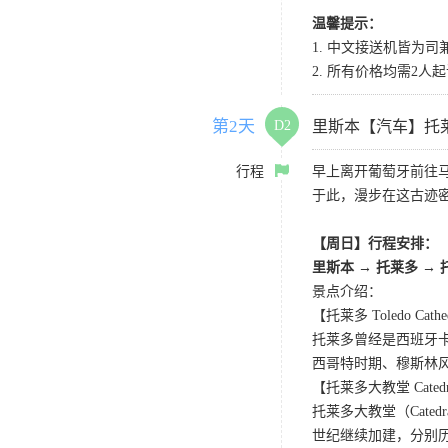
温馨提示：
1. 中文接送机皆为
2. 所有价格均需2人
第2天
D2
里斯本【汽车】托
行程
早上离开葡萄牙前往
于此，漫步在这古迹
【周日】行程安排：
里斯本 → 托莱多 →
景点介绍：
【托莱多 Toledo Cathe
托莱多曾经是西班牙
西哥特时期、穆斯林
【托莱多大教堂 Catedral
托莱多大教堂（Cate
世纪继续加建，分别