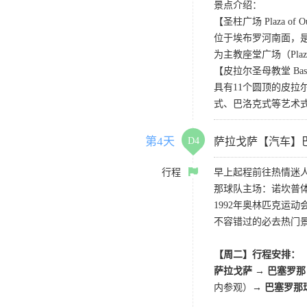
景点介绍：
【圣柱广场 Plaza of Our 
位于埃布罗河南面，是
为主教座堂广场（Plaz
【皮拉尔圣母教堂 Basilica 
具有11个圆顶的皮
式、巴洛克式等艺术式
第4天
D4
萨拉戈萨【汽车】
行程
早上起程前往热情迷
那球队主场：诺坎普
1992年奥林匹克运
不容错过的必去热门
【周二】行程安排：
萨拉戈萨 → 巴塞罗那
内参观）→
巴塞罗那