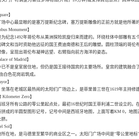
uare】
广场中心最显眼的是塞万提斯纪念碑，塞万提斯雕像的正前方就是他所著的
us Monument】
是为纪念1492年哥伦布从美洲探险凯旋归来而建的。环绕柱体中部雕有
的碑文和当时资助他远征的国王费迪南德和王后的雕塑。圆柱顶端的哥伦
塑像，呈现出哥伦布凝神远望、右臂指向前方海洋的姿态。
ce of Madrid】
今已不是皇室居住地，但仍是国王接待国宾的主要场所。皇宫的建筑融合
，由白色花岗岩筑成。
ayor】
坐落在老城区最热闹的太阳们广场边上，是菲里普三世在1619年主持修
ometer Zero】
西班牙所有公路的零公里起点处，最初16世纪时国王菲利浦二世设立的。
拼成的半圆型图形记号，记号中间是西班牙地图，上面写着KM 0，地图
肚脐。
l Sol】
府所在地，是马德里至繁华的商业区之一。太阳门广场中间是“零公里地标