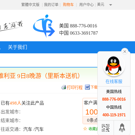
|
|
|
|
美元
繁體中文版
我的订单
购物车
用户中心
美国 888-776-0016
中国 0633-3691787
讯
关于我们
维利亚 9日8晚游（里斯本送机）
在线客服
下载行程
美国热线
888-776-0016
客户满意度
已有
498人
关注此产品
中国热线
100%
出发城市：
400-119-1971
0条点评
结束城市：
往返交通：
汽车 /汽车
收藏此线路