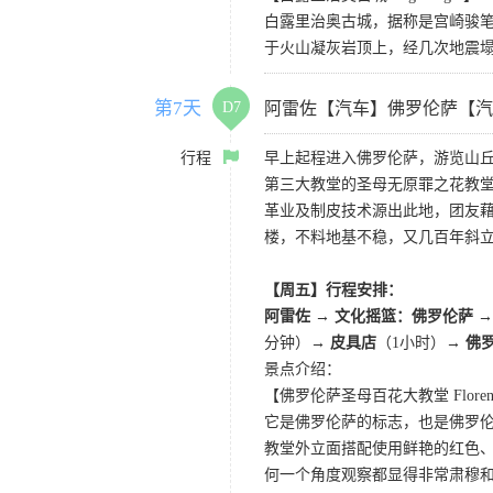
白露里治奥古城，据称是宫崎骏笔
于火山凝灰岩顶上，经几次地震塌
第7天
D7
阿雷佐【汽车】佛罗伦萨【汽
行程
早上起程进入佛罗伦萨，游览山
第三大教堂的圣母无原罪之花教
革业及制皮技术源出此地，团友
楼，不料地基不稳，又几百年斜
【周五】行程安排：
阿雷佐 → 文化摇篮：佛罗伦萨
分钟）
→ 皮具店
（1小时）→
佛
景点介绍：
【佛罗伦萨圣母百花大教堂 Florence 
它是佛罗伦萨的标志，也是佛罗
教堂外立面搭配使用鲜艳的红色
何一个角度观察都显得非常肃穆和