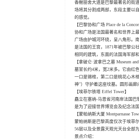
香榭丽舍大道是巴黎最著名的街道
场将其分割成两部，东段主要以
的感觉。
【巴黎协和广场 Place de la Conco
协和广场是法国最著名和世界上
广场由护城河环绕，呈八角形。南
是法国的王宫，1871年被巴黎
相同的建筑，东面的法国海军部
【拿破仑·波拿巴之墓 Museum and Na
墓室长约4米，宽2米多。它由红
一口是锡棺，第二口是桃花心木
神”）守护着这座坟墓。圆形画廊
【埃菲尔铁塔 Eiffel Tower】
矗立在塞纳-马恩省河南岸法国巴
是为了迎接世界博览会及纪念法国
【蒙帕纳斯大厦 Montparnasse Tow
蒙帕纳斯是巴黎高度仅次于埃菲
56层以及全景露天观光天台全部
景点介绍：