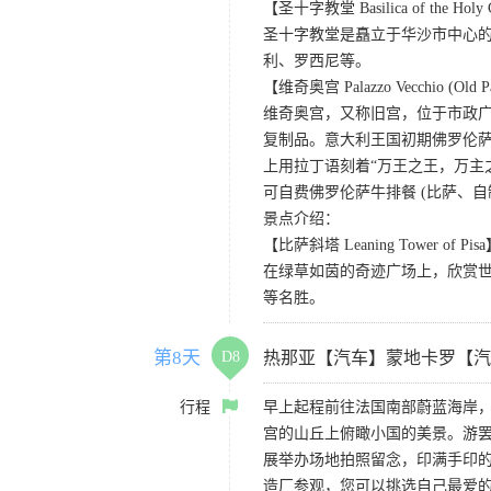
【圣十字教堂 Basilica of the Holy 
圣十字教堂是矗立于华沙市中心
利、罗西尼等。
【维奇奥宫 Palazzo Vecchio (Old P
维奇奥宫，又称旧宫，位于市政
复制品。意大利王国初期佛罗伦
上用拉丁语刻着“万王之王，万主
可自费佛罗伦萨牛排餐 (比萨、
景点介绍：
【比萨斜塔 Leaning Tower of Pis
在绿草如茵的奇迹广场上，欣赏
等名胜。
第8天
D8
热那亚【汽车】蒙地卡罗【汽
行程
早上起程前往法国南部蔚蓝海岸
宫的山丘上俯瞰小国的美景。游
展举办场地拍照留念，印满手印
造厂参观，您可以挑选自己最爱的