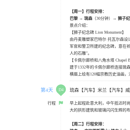
【周一】行程安排：
巴黎 → 琉森
（30分钟）→
狮子纪
景点介绍：
【狮子纪念碑 Lion Monument】
由丹麦雕塑家巴特尔·托瓦尔森设
军官和警卫所建的纪念碑，意在
人的石雕”。
【卡佩尔廊桥和八角水塔 Chapel Bridg
建于1332年的卡佩尔廊桥连接
横眉上绘有120幅宗教历史油画
第4天
D4
琉森【汽车】米兰【汽车】威
行程
早上起程赴意大利，中午抵达时
大的拱形建筑和玻璃闪闪生辉的
【周二】行程安排：