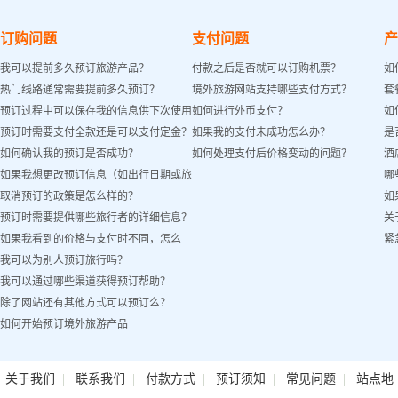
订购问题
支付问题
产
我可以提前多久预订旅游产品？
付款之后是否就可以订购机票？
如
热门线路通常需要提前多久预订？
境外旅游网站支持哪些支付方式？
套
预订过程中可以保存我的信息供下次使用
如何进行外币支付？
如
预订时需要支付全款还是可以支付定金？
如果我的支付未成功怎么办？
是
吗？
如何确认我的预订是否成功？
如何处理支付后价格变动的问题？
酒
如果我想更改预订信息（如出行日期或旅
哪
取消预订的政策是怎么样的？
如
客姓名）怎么办？
预订时需要提供哪些旅行者的详细信息？
关
如果我看到的价格与支付时不同，怎么
紧
我可以为别人预订旅行吗？
办？
我可以通过哪些渠道获得预订帮助？
除了网站还有其他方式可以预订么？
如何开始预订境外旅游产品
|
|
|
|
|
关于我们
联系我们
付款方式
预订须知
常见问题
站点地