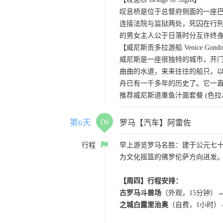
叹息桥是位于总督府侧面的一座
连接法院与监狱两处，死囚在行刑
的男女主人公于日落时分互许终
【威尼斯贡多拉游船 Venice Gondola
威尼斯是一座很独特的城市，开
曲曲的水道，来来往往的船只，以
舟已有一千多年的历史了。它一
推荐威尼斯道墨鱼汁面套餐 (色
第6天
D6
罗马【汽车】阿雷佐
行程
早上游览罗马名胜：建于公元七
为文化摇篮的佛罗伦萨方向进发
【周四】行程安排：
古罗马斗兽场
（外观，15分钟）
之城白露里治奥
（自费，1小时）