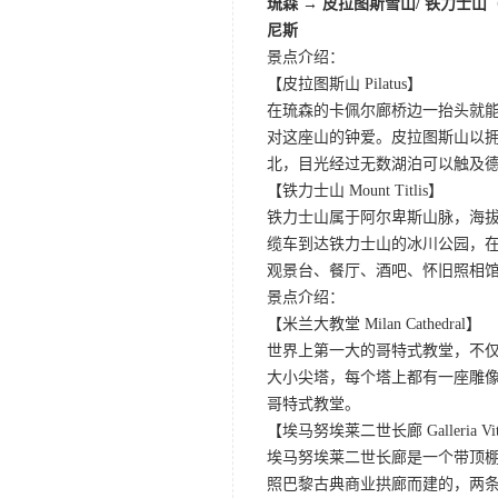
琉森 → 皮拉图斯雪山/ 铁力士山
尼斯
景点介绍：
【皮拉图斯山 Pilatus】
在琉森的卡佩尔廊桥边一抬头就
对这座山的钟爱。皮拉图斯山以拥
北，目光经过无数湖泊可以触及德
【铁力士山 Mount Titlis】
铁力士山属于阿尔卑斯山脉，海拔
缆车到达铁力士山的冰川公园，
观景台、餐厅、酒吧、怀旧照相
景点介绍：
【米兰大教堂 Milan Cathedral】
世界上第一大的哥特式教堂，不仅
大小尖塔，每个塔上都有一座雕
哥特式教堂。
【埃马努埃莱二世长廊 Galleria Vittor
埃马努埃莱二世长廊是一个带顶
照巴黎古典商业拱廊而建的，两条