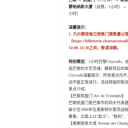
蒙帕纳斯大厦
（自费，1小时）
→
小时）
温馨提示：
1. 凡尔赛宫每日限售门票数量
（https://billetterie.chateauve
14:00-14:30之间，敬请谅解。
特别赠送：
1小时巴黎Cityw
逅巴黎的文艺灵魂，解锁背后的
Citywalk温馨提示：所有
动不能正常进行，活动将临时取
景点介绍：
【巴黎凯旋门 Arc de Triomphe】
巴黎凯旋门是巴黎市的四大代表
破仑在1806年在奥斯特尔里茨
要素，立面上以“起义”、“胜利”
【香榭丽舍大道 Avenue des Champs 