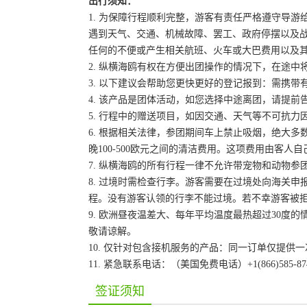
出行须知：
1. 为保障行程顺利完整，游客有责任严格遵守导
遇到天气、交通、机械故障、罢工、政府停摆以及
任何的不便或产生相关航班、火车或大巴费用以及
2. 纵横海鸥有权在方便出团操作的情况下，在途
3. 以下建议会帮助您更快更好的登记报到：需携带
4. 该产品是团体活动，如您选择中途离团，请提
5. 行程中的赠送项目，如因交通、天气等不可抗
6. 根据相关法律，参团期间车上禁止吸烟，绝大
晚100-500欧元之间的清洁费用。这项费用由客
7. 纵横海鸥的所有行程一律不允许带宠物和动物参
8. 过境时需检查行李。游客需要在过境处向海关
程。没有游客认领的行李不能过境。若不幸游客被
9. 欧洲昼夜温差大、每年平均温度最热超过30
敬请谅解。
10. 仅针对包含接机服务的产品：同一订单仅提
11. 紧急联系电话：（美国免费电话）+1(866)585-87
签证须知