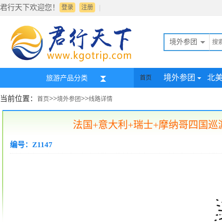
君行天下欢迎您！
|
登录
注册
境外参团
境外参团
北
旅游产品分类
首页
当前位置：
>>
>>
首页
境外参团
线路详情
法国+意大利+瑞士+摩纳哥四国巡游
编号：Z1147