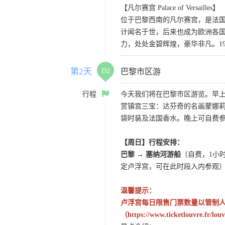
【凡尔赛宫 Palace of Versailles】
位于巴黎西南的凡尔赛宫，是法
计闻名于世，后来也成为欧洲各
力，处处金碧辉煌，豪华非凡。1
第2天
D2
巴黎市区游
行程
今天我们将在巴黎市区游览。早上
赏镇宫三宝：达芬奇的名画蒙娜
袋时装及法国香水。晚上可自费
【周日】行程安排：
巴黎 → 塞纳河游船
（自费，1小
定卢浮宫，可在此时段入内参观
温馨提示：
卢浮宫每日限售门票数量以管制
（https://www.ticketlouvre.