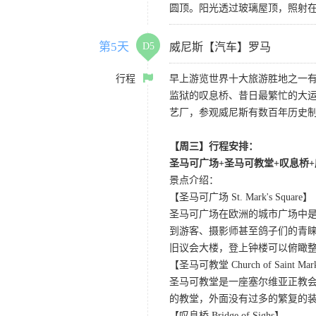
圆顶。阳光透过玻璃屋顶，照射
第5天
D5
威尼斯【汽车】罗马
行程
早上游览世界十大旅游胜地之一
监狱的叹息桥、昔日最繁忙的大
艺厂，参观威尼斯有数百年历史制
【周三】行程安排：
圣马可广场+圣马可教堂+叹息桥
景点介绍：
【圣马可广场 St. Mark's Square】
圣马可广场在欧洲的城市广场中
到游客、摄影师甚至鸽子们的青
旧议会大楼，登上钟楼可以俯瞰
【圣马可教堂 Church of Saint Ma
圣马可教堂是一座塞尔维亚正教会
的教堂，外面没有过多的繁复的
【叹息桥 Bridge of Sighs】