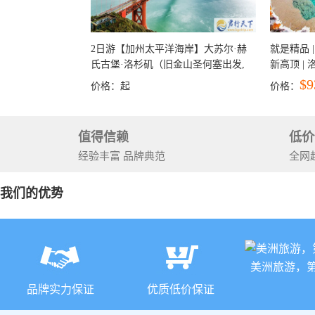
2日游【加州太平洋海岸】大苏尔·赫
就是精品 |
氏古堡·洛杉矶（旧金山圣何塞出发,
新高顶 |
洛杉矶结束）
彩穴+马
$9
价格：
起
价格：
石国家公
+锡安国家
值得信赖
低价
经验丰富 品牌典范
全网
我们的优势
美洲旅游，
品牌实力保证
优质低价保证