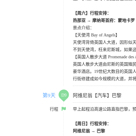
【周六】行程安排：
热那亚 → 摩纳哥首府：蒙地卡罗
景点介绍：
【天使湾 Bay of Angels】
天使湾背倚英国人大道，因形似
不到天使湾，枉来尼斯城，如果
【英国人散步大道 Promenade des A
英国人散步大道由尼斯的英国殖民
豪华酒店。19世纪大数目的英国
行街修建成如今规模的大道，并将“
第9天
D9
阿维尼翁【汽车】巴黎
行程
早上起程沿高速公路直指巴黎，
【周日】行程安排：
阿维尼翁 → 巴黎