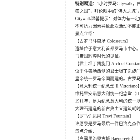
特别赠送：
1小时罗马Cityw
盛之国”，拜伦眼中的“伟大之城
Citywalk温馨提示：对体
不可抗力因素导致此次活动不能
景点介绍：
【古罗马斗兽场 Colosseum】
遗址位于意大利首都罗马市中心
马帝国辉煌时代的见证。
【君士坦丁凯旋门 Arch of Constan
位于斗兽场西侧的君士坦丁凯旋门，
皇帝统一罗马帝国而建的。古罗马
【意大利统一纪念堂 Il Vittoriano
维托里安诺意大利统一纪念堂（Il V
1911年，是为纪念意大利的统
大理石建造的新古典主义建筑耗时
【罗马许愿泉 Trevi Fountain】
许愿泉是罗马最后一件巴洛克杰
景点介绍：
【白露里治奥古城 Bagnoregio】