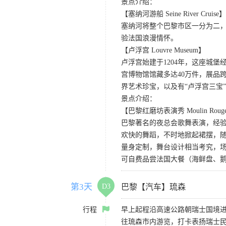
景点介绍：
【塞纳河游船 Seine River Cruise】
塞纳河将整个巴黎市区一分为二
验法国浪漫情怀。
【卢浮宫 Louvre Museum】
卢浮宫始建于1204年，这座城
宫博物馆馆藏多达40万件，展品
界艺术珍宝，以及有“卢浮宫三宝”
景点介绍：
【巴黎红磨坊表演秀 Moulin Rouge S
巴黎著名的夜总会歌舞表演，经
欢快的舞蹈，不时地掀起裙摆，
量身定制，舞台设计相当考究，
可自费品尝法国大餐（海鲜盘、
第3天
D3
巴黎【汽车】琉森
行程
早上起程沿高速公路朝瑞士国境
往琉森市内游览，打卡表扬瑞士民