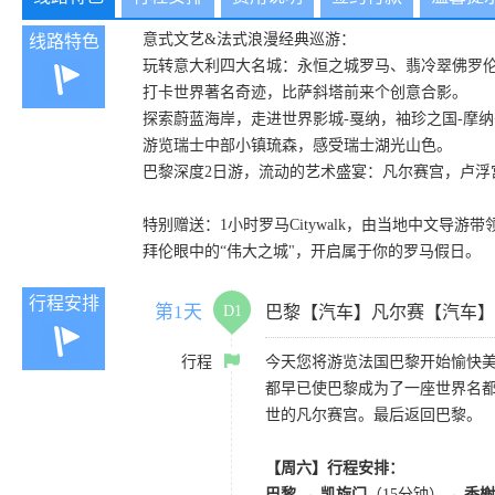
意式文艺&法式浪漫经典巡游：
线路特色
玩转意大利四大名城：永恒之城罗马、翡冷翠佛罗
打卡世界著名奇迹，比萨斜塔前来个创意合影。
探索蔚蓝海岸，走进世界影城-戛纳，袖珍之国-摩
游览瑞士中部小镇琉森，感受瑞士湖光山色。
巴黎深度2日游，流动的艺术盛宴：凡尔赛宫，卢浮宫，
特别赠送：1小时罗马Citywalk，由当地中文导
拜伦眼中的“伟大之城"，开启属于你的罗马假日。
行程安排
第1天
D1
巴黎【汽车】凡尔赛【汽车】
行程
今天您将游览法国巴黎开始愉快
都早已使巴黎成为了一座世界名
世的凡尔赛宫。最后返回巴黎。
【周六】行程安排：
巴黎 → 凯旋门
（15分钟）
→ 香