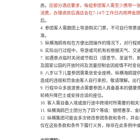
房。
应部分酒店要求，每组参团客人需至少携带一
消费，办理退房后酒店会在7-14个工作日内将押金
后。
4. 参团客人需跟团上导游购买门票，不可自行带票或
准。
5. 纵横海鸥有权在方便出团操作的情况下，对行
6. 实际出行过程中，导游或司机有权根据天气、
7. 如遇景点临时关闭或节假日（感恩节、圣诞节
及国家公园的开放时间及流量控制会因疫情不时变
8. 八岁以下儿童参团需乘坐安全座椅，纵横海鸥提
造成的违规和罚金由客人自行承担，敬请理解。出
9. 行程中众多旅游景点需要参团人具备基本的健
轮椅升降巴士或安排合适的座位。
10. 客人需自备入境或旅行途中跨境时所需要的
11. 纵横海鸥巴士团分为了四个等级：银榜惠享、
12. 纵横集团可能会多次修改参团条款和条件，
仅在这些条款和条件下履行义务，除非在此条例中