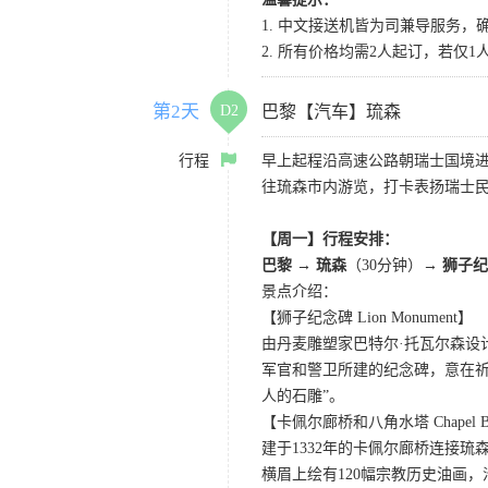
1. 中文接送机皆为司兼导服务，
2. 所有价格均需2人起订，若仅
第2天
D2
巴黎【汽车】琉森
行程
早上起程沿高速公路朝瑞士国境
往琉森市内游览，打卡表扬瑞士民
【周一】行程安排：
巴黎 → 琉森
（30分钟）→
狮子纪
景点介绍：
【狮子纪念碑 Lion Monument】
由丹麦雕塑家巴特尔·托瓦尔森设
军官和警卫所建的纪念碑，意在
人的石雕”。
【卡佩尔廊桥和八角水塔 Chapel Bridg
建于1332年的卡佩尔廊桥连接
横眉上绘有120幅宗教历史油画