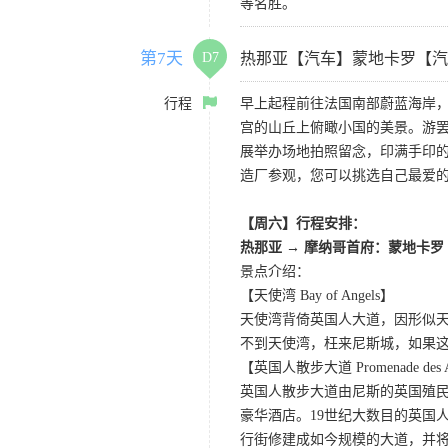
等名胜。
第7天
D7
热那亚【汽车】蒙地卡罗【汽
行程
早上起程前往法国南部蔚蓝海岸
宫的山丘上俯瞰小国的美景。游
展举办场地拍照留念，印满手印
造厂参观，您可以挑选自己最爱的
【周六】行程安排：
热那亚 → 摩纳哥首府：蒙地卡罗
景点介绍：
【天使湾 Bay of Angels】
天使湾背倚英国人大道，因形似
不到天使湾，枉来尼斯城，如果
【英国人散步大道 Promenade des A
英国人散步大道由尼斯的英国殖民
豪华酒店。19世纪大数目的英国
行街修建成如今规模的大道，并将“