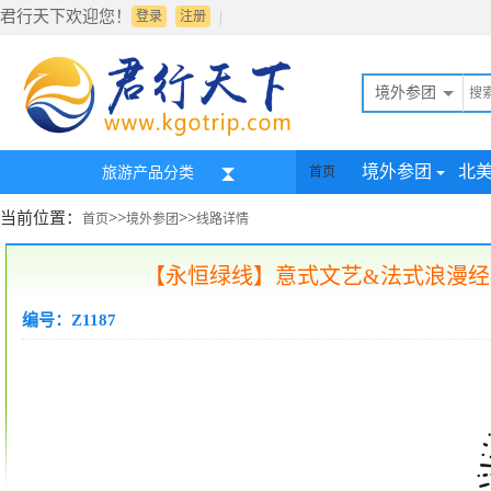
君行天下欢迎您！
|
登录
注册
境外参团
境外参团
北
旅游产品分类
首页
当前位置：
>>
>>
首页
境外参团
线路详情
【永恒绿线】意式文艺&法式浪漫经典
编号：Z1187