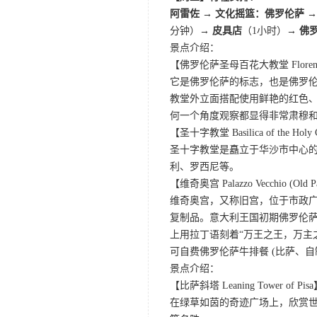
阿雷佐 → 文化摇篮：佛罗伦萨
分钟）
→ 皮具店
（1小时）→
佛
景点介绍：
【佛罗伦萨圣母百花大教堂 Florence 
它是佛罗伦萨的标志，也是佛罗
教堂外立面搭配使用鲜艳的红色
何一个角度观察都显得非常肃穆和
【圣十字教堂 Basilica of the Holy 
圣十字教堂是矗立于华沙市中心
利、罗西尼等。
【维奇奥宫 Palazzo Vecchio (Old P
维奇奥宫，又称旧宫，位于市政
复制品。意大利王国初期佛罗伦
上用拉丁语刻着“万王之王，万主
可自费佛罗伦萨牛排餐 (比萨、
景点介绍：
【比萨斜塔 Leaning Tower of Pis
在绿草如茵的奇迹广场上，欣赏