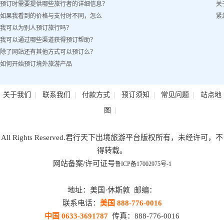
预订时需要提供哪些旅行者的详细信息？
关
如果我看到的价格与支付时不同，怎么
紧
我可以为别人预订旅行吗？
办？
我可以通过哪些渠道获得预订帮助？
除了网站还有其他方式可以预订么？
如何开始预订境外旅游产品
|
|
|
|
|
关于我们
联系我们
付款方式
预订须知
常见问题
站点地
|
图
All Rights Reserved.君行天下出境旅游平台版权所有，未经许可，不
得转载。
网站备案/许可证号
鲁ICP备17002975号-1
地址：美国·休斯敦 邮编：
联系电话：
美国 888-776-0016
中国 0633-3691787
传真：888-776-0016