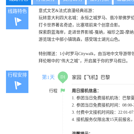
意式文艺&法式浪漫经典巡游：
线路特色
玩转意大利四大名城：永恒之城罗马、翡冷翠佛罗
打卡世界著名奇迹，比塞塔前来个创意合影。
探索蔚蓝海岸，走进世界影城-戛纳，袖珍之国-摩
游览瑞士中部小镇琉森，感受瑞士湖光山色。
特别赠送：1小时罗马Citywalk，由当地中文导
拜伦眼中的“伟大之城"，开启属于你的罗马假日。
行程安排
第1天
D1
家园【飞机】巴黎
行程
周日接机信息：
1. 参团当日免费接机机场：巴黎
2. 参团当日免费接机时间：08
3. 付费中文接机时间段：22:01-0
4. 接机服务仅限出发15天前报
温馨提示：