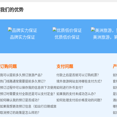
我们的优势
品牌实力保证
优质低价保证
美洲旅游，
订购问题
支付问题
产
我可以提前多久预订旅游产品？
付款之后是否就可以订购机票？
如
热门线路通常需要提前多久预订？
境外旅游网站支持哪些支付方式？
套
预订过程中可以保存我的信息供下次使用
如何进行外币支付？
如
预订时需要支付全款还是可以支付定金？
如果我的支付未成功怎么办？
是
吗？
如何确认我的预订是否成功？
如何处理支付后价格变动的问题？
酒
如果我想更改预订信息（如出行日期或旅
哪
取消预订的政策是怎么样的？
如
客姓名）怎么办？