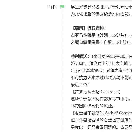
行程
早上游览罗马名胜：建于公元七
为文化摇篮的佛罗伦萨方向进发
【周四】行程安排：
古罗马斗兽场
（外观，15分钟）
之城白露里治奥
（自费，1小时）
特别赠送：
1小时罗马Cityw
盛之国”，拜伦眼中的“伟大之城
Citywalk温馨提示：对体
不可抗力因素导致此次活动不能
景点介绍：
【古罗马斗兽场 Colosseum】
遗址位于意大利首都罗马市中心
马帝国辉煌时代的见证。
【君士坦丁凯旋门 Arch of Constan
位于斗兽场西侧的君士坦丁凯旋门，
皇帝统一罗马帝国而建的。古罗马