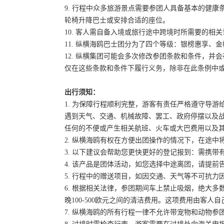
9. 行程中众多旅游景点需要参团人具备基本的健
轮椅升降巴士或安排合适的座位。
10. 客人需自备入境或旅行途中跨境时所需要的
11. 纵横海鸥巴士团分为了四个等级：银榜惠享、
12. 纵横集团可能会多次修改参团条款和条件，
仅在这些条款和条件下履行义务，除非在此条例中
出行须知：
1. 为保障行程顺利完整，游客有责任严格遵守导
遇到天气、交通、机械故障、罢工、政府停摆以及
任何的不便或产生相关航班、火车或大巴费用以及
2. 纵横海鸥有权在方便出团操作的情况下，在途
3. 以下建议会帮助您更快更好的登记报到：需携带
4. 该产品是团体活动，如您选择中途离团，请提
5. 行程中的赠送项目，如因交通、天气等不可抗
6. 根据相关法律，参团期间车上禁止吸烟，绝大
晚100-500欧元之间的清洁费用。这项费用由客
7. 纵横海鸥的所有行程一律不允许带宠物和动物参