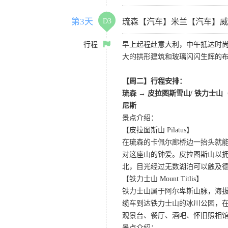
第3天
D3
琉森【汽车】米兰【汽车】威
行程
早上起程赴意大利，中午抵达时
大的拱形建筑和玻璃闪闪生辉的
【周二】行程安排：
琉森 → 皮拉图斯雪山/ 铁力士山
尼斯
景点介绍：
【皮拉图斯山 Pilatus】
在琉森的卡佩尔廊桥边一抬头就
对这座山的钟爱。皮拉图斯山以拥
北，目光经过无数湖泊可以触及德
【铁力士山 Mount Titlis】
铁力士山属于阿尔卑斯山脉，海拔
缆车到达铁力士山的冰川公园，
观景台、餐厅、酒吧、怀旧照相
景点介绍：