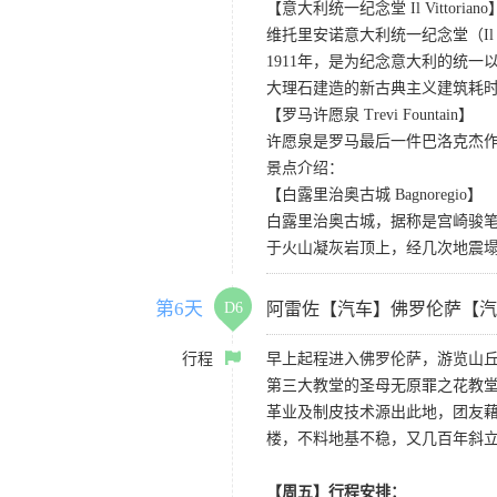
【意大利统一纪念堂 Il Vittoriano
维托里安诺意大利统一纪念堂（Il V
1911年，是为纪念意大利的统
大理石建造的新古典主义建筑耗时
【罗马许愿泉 Trevi Fountain】
许愿泉是罗马最后一件巴洛克杰
景点介绍：
【白露里治奥古城 Bagnoregio】
白露里治奥古城，据称是宫崎骏笔
于火山凝灰岩顶上，经几次地震塌
第6天
D6
阿雷佐【汽车】佛罗伦萨【汽
行程
早上起程进入佛罗伦萨，游览山
第三大教堂的圣母无原罪之花教
革业及制皮技术源出此地，团友
楼，不料地基不稳，又几百年斜
【周五】行程安排：