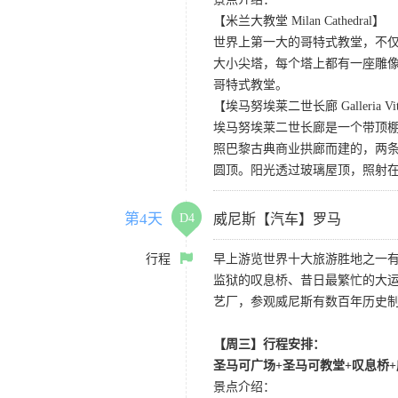
【米兰大教堂 Milan Cathedral】
世界上第一大的哥特式教堂，不仅
大小尖塔，每个塔上都有一座雕
哥特式教堂。
【埃马努埃莱二世长廊 Galleria Vittor
埃马努埃莱二世长廊是一个带顶
照巴黎古典商业拱廊而建的，两条
圆顶。阳光透过玻璃屋顶，照射
第4天
D4
威尼斯【汽车】罗马
行程
早上游览世界十大旅游胜地之一
监狱的叹息桥、昔日最繁忙的大
艺厂，参观威尼斯有数百年历史制
【周三】行程安排：
圣马可广场+圣马可教堂+叹息桥
景点介绍：