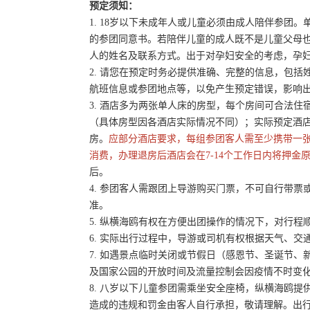
预定须知：
1. 18岁以下未成年人或儿童必须由成人陪伴参
的参团同意书。若陪伴儿童的成人既不是儿童父母
人的姓名及联系方式。出于对孕妇安全的考虑，孕妇
2. 请您在预定时务必提供准确、完整的信息，包
航班信息或参团地点等，以免产生预定错误，影响
3. 酒店多为两张单人床的房型，每个房间可合法
（具体房型因各酒店实际情况不同）；实际预定酒
房。
应部分酒店要求，每组参团客人需至少携带一
消费，办理退房后酒店会在7-14个工作日内将押金
后。
4. 参团客人需跟团上导游购买门票，不可自行带票或
准。
5. 纵横海鸥有权在方便出团操作的情况下，对行
6. 实际出行过程中，导游或司机有权根据天气、
7. 如遇景点临时关闭或节假日（感恩节、圣诞节
及国家公园的开放时间及流量控制会因疫情不时变
8. 八岁以下儿童参团需乘坐安全座椅，纵横海鸥提
造成的违规和罚金由客人自行承担，敬请理解。出