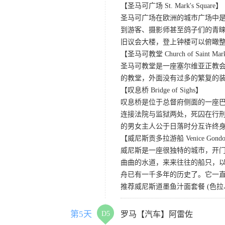
【圣马可广场 St. Mark's Square】
圣马可广场在欧洲的城市广场中
到游客、摄影师甚至鸽子们的青
旧议会大楼，登上钟楼可以俯瞰
【圣马可教堂 Church of Saint Ma
圣马可教堂是一座塞尔维亚正教会
的教堂，外面没有过多的繁复的
【叹息桥 Bridge of Sighs】
叹息桥是位于总督府侧面的一座
连接法院与监狱两处，死囚在行刑
的男女主人公于日落时分互许终
【威尼斯贡多拉游船 Venice Gondola
威尼斯是一座很独特的城市，开
曲曲的水道，来来往往的船只，以
舟已有一千多年的历史了。它一
推荐威尼斯道墨鱼汁面套餐 (色
第5天
D5
罗马【汽车】阿雷佐