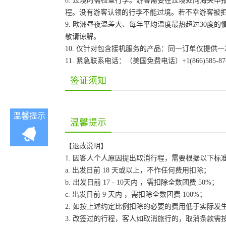
8. 过境时需检查行李。游客需要在过境处向海关
程。没有游客认领的行李不能过境。若不幸游客被
9. 欧洲昼夜温差大、每年平均温度最热超过30
敬请谅解。
10. 仅针对包含接机服务的产品：同一订单仅提
11. 紧急联系电话：（美国免费电话）+1(866)585-87
签证须知
温馨提示
温馨提示
【退改说明】
1. 因客人个人原因提出取消行程，需要根据以下标
a. 出发日前 18 天或以上，不作任何费用扣除；
b. 出发日前 17 - 10天内 ，需扣除全数团费 50%；
c. 出发日前 9 天内 ，需扣除全数团费 100%；
2. 如按上述约定比例扣除的必要的费用低于实际
3. 改签过的行程，客人如取消旅行的，取消条款需