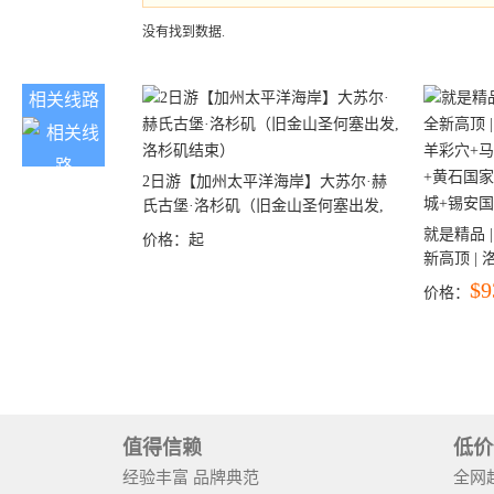
没有找到数据.
相关线路
2日游【加州太平洋海岸】大苏尔·赫
氏古堡·洛杉矶（旧金山圣何塞出发,
洛杉矶结束）
就是精品 |
价格：
起
新高顶 |
彩穴+马
$9
价格：
石国家公
+锡安国家
值得信赖
低价
经验丰富 品牌典范
全网