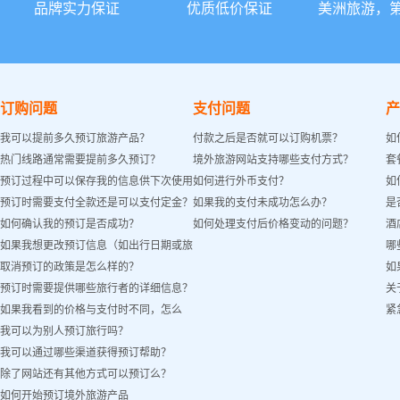
品牌实力保证
优质低价保证
美洲旅游，
订购问题
支付问题
产
我可以提前多久预订旅游产品？
付款之后是否就可以订购机票？
如
热门线路通常需要提前多久预订？
境外旅游网站支持哪些支付方式？
套
预订过程中可以保存我的信息供下次使用
如何进行外币支付？
如
预订时需要支付全款还是可以支付定金？
如果我的支付未成功怎么办？
是
吗？
如何确认我的预订是否成功？
如何处理支付后价格变动的问题？
酒
如果我想更改预订信息（如出行日期或旅
哪
取消预订的政策是怎么样的？
如
客姓名）怎么办？
预订时需要提供哪些旅行者的详细信息？
关
如果我看到的价格与支付时不同，怎么
紧
我可以为别人预订旅行吗？
办？
我可以通过哪些渠道获得预订帮助？
除了网站还有其他方式可以预订么？
如何开始预订境外旅游产品