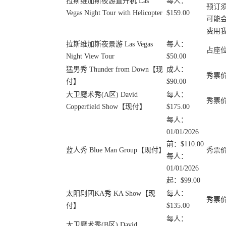
拉斯维加斯夜游直升机 Las
每人：
预订
Vegas Night Tour with Helicopter
$159.00
可能
费用
拉斯维加斯夜景游 Las Vegas
每人：
占座
Night View Tour
$50.00
猛男秀 Thunder from Down【现
成人：
秀票
付】
$90.00
大卫魔术秀(A区) David
每人：
秀票
Copperfield Show【现付】
$175.00
每人：
01/01/2026
前：$110.00
蓝人秀 Blue Man Group【现付】
秀票
每人：
01/01/2026
起：$99.00
太阳剧团KA秀 KA Show【现
每人：
秀票
付】
$135.00
每人：
大卫魔术秀(B区) David