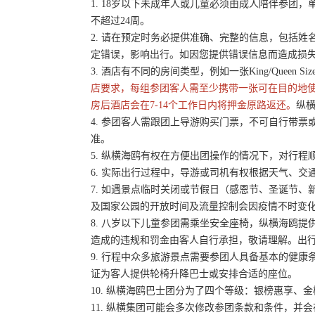
1. 18岁以下未成年人或儿童必须由成人陪伴参
不超过24周。
2. 请在预定时务必提供准确、完整的信息，包括
定错误，影响出行。如因您提供错误信息而造成损
3. 酒店有不同的房间类型，例如一张King/Queen 
店要求，每组参团客人需至少携带一张可在目的地
房后酒店会在7-14个工作日内将押金原路返还。
纵横
4. 参团客人需跟团上导游购买门票，不可自行带票或
准。
5. 纵横海鸥有权在方便出团操作的情况下，对行
6. 实际出行过程中，导游或司机有权根据天气、
7. 如遇景点临时关闭或节假日（感恩节、圣诞节
及国家公园的开放时间及流量控制会因疫情不时变
8. 八岁以下儿童参团需乘坐安全座椅，纵横海鸥提
造成的违规和罚金由客人自行承担，敬请理解。出
9. 行程中众多旅游景点需要参团人具备基本的健
证为客人提供轮椅升降巴士或安排合适的座位。
10. 纵横海鸥巴士团分为了四个等级：银榜惠享、
11. 纵横集团可能会多次修改参团条款和条件，