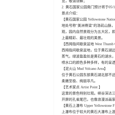
览，敬请谅解；
2. 黄石国家公园南门预计将于05/10
景点介绍：
【黄石国家公园 Yellowstone Nation
地处号称"美洲脊梁"的洛矶山脉
观，园内自然景观分为五大区，
上最精彩、最壮观的美景。
【西拇指间歇泉盆地 West Thumb Gey
西拇指间歇泉盆地，位于黄石湖
蒸气，绿波盈盈处是黄石的湖水
喷水口的颜色多种多样，有的呈
【泥火山 Mud Volcano Area】
位于黄石公园东部黄石湖北部不
柔嫩至极、绚丽非凡。
【艺术家点 Artist Point 】
这里的景色特别壮观。峡谷深达
开屏的孔雀尾巴，也像浪漫派画
【黄石上瀑布 Upper Yellowstone F
上瀑布位于较大的黄石大瀑布上游