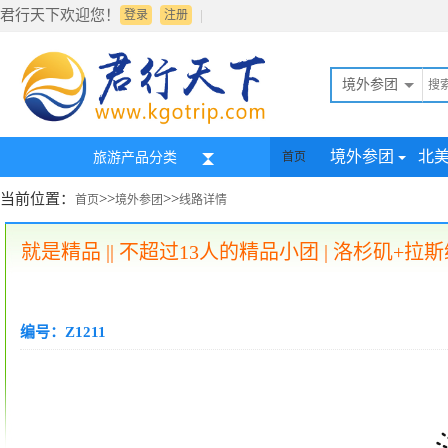
君行天下欢迎您！
|
登录
注册
境外参团
境外参团
北
旅游产品分类
首页
当前位置：
>>
>>
首页
境外参团
线路详情
就是精品 || 不超过13人的精品小团 | 洛杉
编号：Z1211