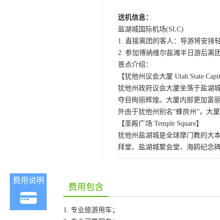
送机信息：
盐湖城国际机场(SLC)
1. 直接离团的客人：导游将安排轻
2. 参加博纳维尔盐滩半日游后离团
景点介绍：
【犹他州议会大厦 Utah State Capi
犹他州政府议会大厦坐落于盐湖
夺目绚丽辉煌。大厦内部更加富
外由于犹他州别名“蜂房州”，大
【圣殿广场 Temple Square】
犹他州盐湖城是全球摩门教的大
拜堂、盐湖城聚会堂、海鸥纪念碑
费用说明
费用包含
1. 专业旅游用车；