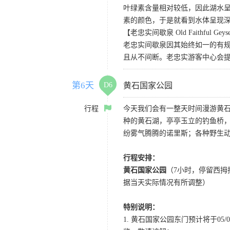
叶绿素含量相对较低，因此湖水
素的颜色，于是就看到水体呈现
【老忠实间歇泉 Old Faithful Geys
老忠实间歇泉因其始终如一的有规
且从不间断。老忠实游客中心会
第6天
D6
黄石国家公园
行程
今天我们会有一整天时间漫游黄
种的黄石湖，亭亭玉立的钓鱼桥
纷雾气腾腾的诺里斯；各种野生
行程安排：
黄石国家公园
（7小时，停留西
据当天实际情况有所调整）
特别说明：
1. 黄石国家公园东门预计将于0