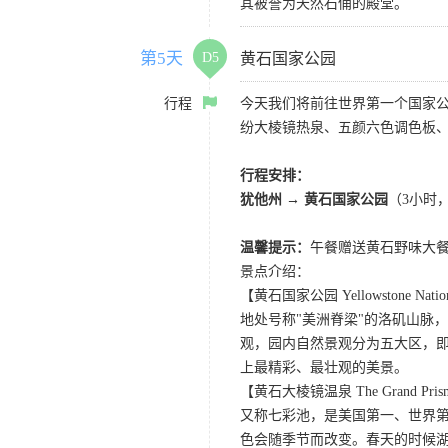
其被誉为天然石俑的殿堂。
第5天
D5
黄石国家公园
行程
今天我们将前往世界第一个国家公
纷大棱镜热泉、五颜六色调色板、
行程安排：
犹他州 → 黄石国家公园
（3小时
温馨提示：
午餐赠送黄石野味大
景点介绍：
【黄石国家公园 Yellowstone Nation
地处号称"美洲脊梁"的洛矶山脉
观，园内自然景观分为五大区，
上最精彩、最壮观的美景。
【黄石大棱镜温泉 The Grand Prismat
又称七彩池，是美国第一、世界第三
色会随季节而改变。春天的时候