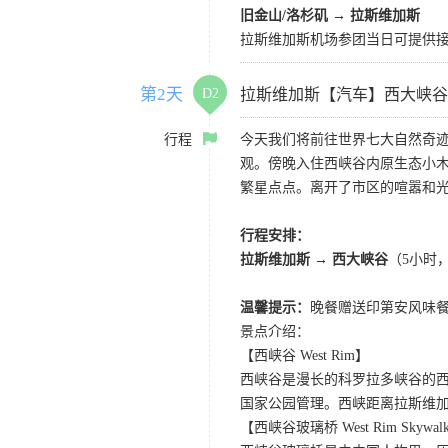
旧金山/洛杉矶 → 拉斯维加斯
拉斯维加斯机场参团当日可提供接机服
第2天
D2
拉斯维加斯【汽车】西大峡谷
行程
今天我们将前往世界七大自然奇
观。傍晚入住西峡谷内原生态小
繁星点点。离开了市区的喧嚣和
行程安排：
拉斯维加斯 → 西大峡谷
（5小时
温馨提示：
晚餐赠送印第安风味
景点介绍：
【西峡谷 West Rim】
西峡谷是漫长的科罗拉多峡谷的
国家公园管理。西峡距离拉斯维
【西峡谷玻璃桥 West Rim Skywal