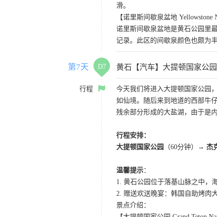
滑。
【诺里斯间歇泉盆地 Yellowstone Norr
诺里斯间歇泉盆地是黄石公园里最
记录。此区的间歇泉颜色也颇为
第7天
D7
黄石【汽车】大提顿国家公园
行程
今天我们将进入大提顿国家公园
如仙境。随后来到地道的西部牛仔
残余部分形成的大盐湖，由于是
行程安排：
大提顿国家公园
（60分钟）→
杰
温馨提示
：
1. 黄石公园位于落基山脉之中，
2. 赠送欢送晚宴：韩国自助烤肉
景点介绍：
【大提顿国家公园 Grand Teton Nati