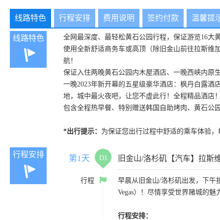
线路特色
行程安排
费用说明
签约付款
温馨提
全网最深度、最轻松黄石公园行程，保证游览16大
线路特色
使用全新舒适商务车或高顶（除旧金山前往拉斯维加
航！
保证入住两晚黄石公园内木屋酒店、一晚西峡内原
一晚2023年新开幕的五星级豪华酒店：枫丹白露酒店（F
地，城中最火夜吧，让您不虚此行！全程精品酒店
包含全程热早餐、特别赠送韩国自助烤肉、黄石公
*出行提示：
为保证您出行过程中舒适的乘车体验，每位
行程安排
第1天
D1
旧金山/洛杉矶【汽车】拉斯
行程
早晨从旧金山/洛杉矶出发，下午抵达
Vegas）！尽情享受世界赌城
行程安排：