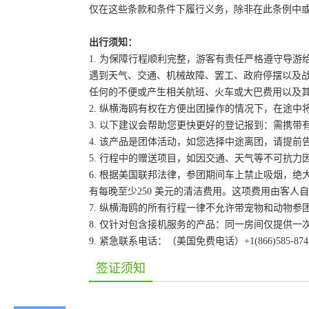
仅在这些条款和条件下履行义务，除非在此条例中
出行须知：
1. 为保障行程顺利完整，游客有责任严格遵守导
遇到天气、交通、机械故障、罢工、政府停摆以及
任何的不便或产生相关航班、火车或大巴费用以及
2. 纵横海鸥有权在方便出团操作的情况下，在途
3. 以下建议会帮助您更快更好的登记报到：需携带
4. 该产品是团体活动，如您选择中途离团，请提
5. 行程中的赠送项目，如因交通、天气等不可抗
6. 根据美国联邦法律，参团期间车上禁止吸烟，
有每晚至少250 美元的清洁费用。这项费用由客
7. 纵横海鸥的所有行程一律不允许带宠物和动物参
8. 仅针对包含接机服务的产品：同一房间仅提供
9. 紧急联系电话：（美国免费电话）+1(866)585-87
签证须知