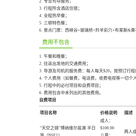
2. 专业司导服务；
3. 行程所含酒店住宿；
4. 全程热早餐；
5. 三顿特色餐；
6. 景点门票：西峡谷+玻璃桥+羚羊彩穴+布莱斯&
费用不包含
1. 午餐和晚餐；
2. 往返出发地的交通费用；
3. 导游及司机的服务费：每人每天$20，按预订
4. 个人费用（如餐费，电话费，收费电视等一切个
5. 行程中的必付项目和自费项目；
6. 费用包含中未列出的其他费用。
自费项目
项目名称
价格说明
描述
成人：
“天空之镜”博纳维尔盐滩 半日
$108.00
两人
游（BSF1）
儿童：