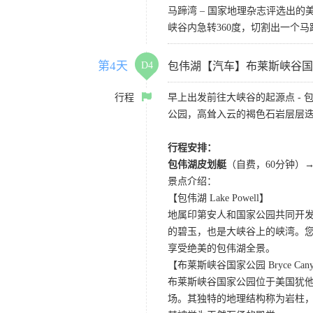
马蹄湾 – 国家地理杂志评选出
峡谷内急转360度，切割出一个
第4天
D4
包伟湖【汽车】布莱斯峡谷
行程
早上出发前往大峡谷的起源点 -
公园，高耸入云的褐色石岩层层
行程安排：
包伟湖皮划艇
（自费，60分钟）
景点介绍：
【包伟湖 Lake Powell】
地属印第安人和国家公园共同开
的碧玉，也是大峡谷上的峡湾。
享受绝美的包伟湖全景。
【布莱斯峡谷国家公园 Bryce Canyon 
布莱斯峡谷国家公园位于美国犹
场。其独特的地理结构称为岩柱