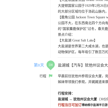
大提顿国家公园于1929年2月
的大部分区域均位于洛矶山脉内
【鹿角公园 Jackson Town Square wit
公园不大，在东西南北四个方向
的“国家麋鹿保护区”过冬，春天
景点介绍：
【大盐湖 Great Salt Lake】
大盐湖是世界第二大咸水湖，也是
动物保护区，每年吸引了数百万的
第8天
D8
盐湖城【汽车】犹他州议会大
行程
早晨前往犹他州参观议会大厦，
姊妹带领我们参观，并娓娓道来
行程安排：
盐湖城 → 犹他州议会大厦
（30
行程当日可加订
博纳维尔盐滩半日游