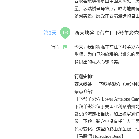
西峡谷玻璃桥是由中国人构思，历
量。玻璃桥呈马蹄形，距离地面有
多河美景，感受在云端漫步的自
第3天
D3
西大峡谷【汽车】下羚羊彩穴
行程
今天，我们将驱车前往下羚羊彩
影师，为自己的旅程拍出难忘的
钩织出的动人心魄的美。
行程安排：
西大峡谷 → 下羚羊彩穴
（90分钟
景点介绍：
【下羚羊彩穴 Lower Antelope Can
下羚羊彩穴位于美国亚利桑纳州
暴洪的流速相当快，加上狭窄通
缘。下羚羊彩穴中没有任何人工照
色彩变化，这些色彩由深至浅，
【马蹄湾 Horseshoe Bend】