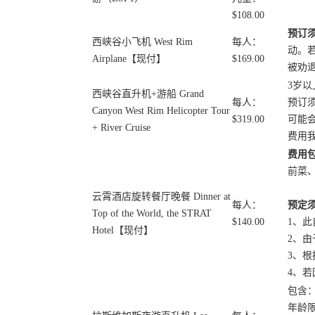
$108.00
预订
西峡谷小飞机 West Rim
每人：
动。
Airplane【现付】
$169.00
被劝
3岁以
西峡谷直升机+游船 Grand
每人：
预订
Canyon West Rim Helicopter Tour
$319.00
可能
+ River Cruise
费用
费用
前菜
云霄酒店旋转餐厅晚餐 Dinner at
每人：
预定
Top of the World, the STRAT
$140.00
1、
Hotel【现付】
2、由
3、根
4、
包含：
年龄