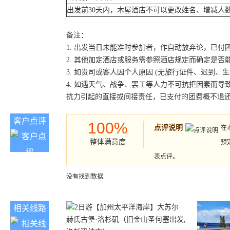
出发前30天内，木屋酒店不可以更改姓名、增减人
备注：
1. 出发当日未能准时参加者，作自动放弃论，已付
2. 其他加定酒店或服务需参照酒店规定而确定是否
3. 如贵司或客人因个人原因 (无旅行证件、迟到
4. 如遇天气、战争、罢工等人力不可抗拒因素而
抗力引起的直接或间接责任，已支付的团费概不退
客户点评
100%
点评说明
在
整体满意度
预
表点评。
没有找到数据.
相关线路