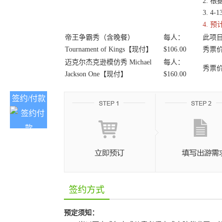
2. 
3. 
4. 预
帝王争霸秀（含晚餐）
每人：
此项
Tournament of Kings【现付】
$106.00
秀票
迈克尔杰克逊模仿秀 Michael
每人：
秀票
Jackson One【现付】
$160.00
签约/付款
签约方式
预定须知：