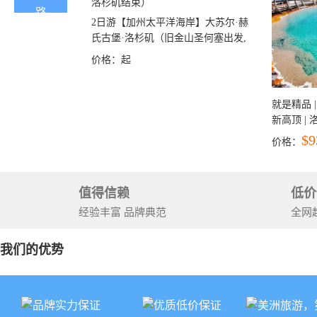
2日游【加州太平洋海岸】大苏尔·赫
氏古堡·洛杉矶（旧金山圣何塞出发,
洛杉矶结束）
价格：
起
就是精品 |
新高顶 |
彩穴+马
$9
价格：
石国家公
+锡安国家
值得信赖
低价
经验丰富 品牌典范
全网
我们的优势