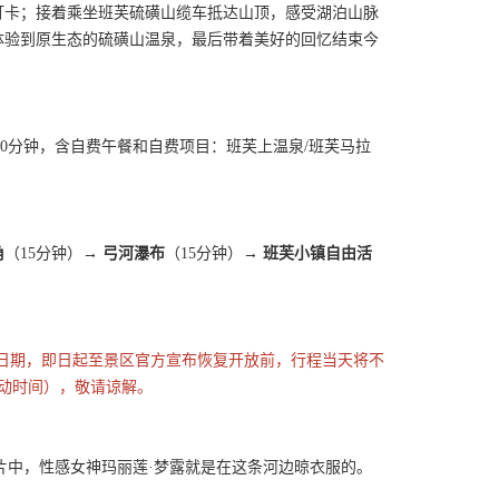
打卡；接着乘坐班芙硫磺山缆车抵达山顶，感受湖泊山脉
体验到原生态的硫磺山温泉，最后带着美好的回忆结束今
20分钟，含自费午餐和自费项目：班芙上温泉/班芙马拉
角
（15分钟）→
弓河瀑布
（15分钟）
→ 班芙小镇自由活
放日期，即日起至景区官方宣布恢复开放前，行程当天将不
活动时间），敬请谅解。
此。在影片中，性感女神玛丽莲·梦露就是在这条河边晾衣服的。