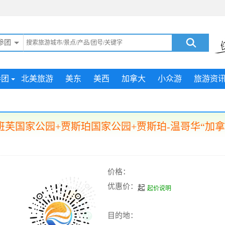
参团
参团
北美旅游
美东
美西
加拿大
小众游
旅游资
+班芙国家公园+贾斯珀国家公园+贾斯珀-温哥华“加拿
价格：
优惠价：
起
起价说明
目的地：