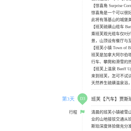
【惊喜角 Surprise Cor
惊喜角是一个可以很
此将有落基山的城堡
【班芙硫磺山缆车 Banff
乘班芙观光缆车仅8分
景，山顶设有餐厅与互
【班芙小镇 Town of B
班芙是加拿大阿尔伯
行车、攀爬和滑雪的
【班芙上温泉 Banff Uppe
来到班芙，怎可不试
天然养生硫磺温泉浴
第3天
D3
班芙【汽车】贾斯
行程
清晨的班芙小镇被雪
业的山地接驳交通从
斯珀深度体验做充分