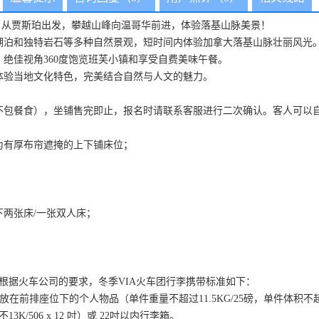
，从贾斯珀出发，攀越山峰向温哥华前进，体验落基山脉美景！
湖泊和独特岩石等多种自然景观，短时间内体验加拿大落基山脉壮丽风光
绝佳视角360度饱览班芙小镇和享受自费美味午餐。
体验当地文化特色，完美结合自然与人文的魅力。
不包餐食），坐铺售完即止，报名时请联系客服进行二次确认。客人可以
为有厚布帘遮掩的上下铺床位；
两张床/一张双人床；
根据火车公司的要求，冬季VIA火车团行李携带标准如下：
排座位下的个人物品（单件重量不超过11​​.5KG/25磅，单件体积不超过43 x 33
/506 x 12 吋）或 22吋以内行李箱。