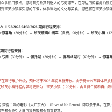
的众多热门景点，您将首先欣赏到迷人的弓河瀑布，在旁边的惊喜角拍照
回到班芙小镇享受您的午餐，体验当地的文化与美食；您还将在班芙小镇
025 & 11/22/2025-04/30/2026 期间行程安排：
+惊喜角
（30分钟）→
班芙硫磺山缆车
（自费，90分钟）→
班芙小镇
（1
/2025 期间行程安排：
+弓湖
（30分钟）
→ 佩托湖
（30分钟）
→ 露易丝湖村
（60分钟）
→ 惊喜
在进行维护升级，预计将于2026 年初重新开放。由于尚未公布具体开
在班芙小镇行程内容将更新为：班芙小镇（120分钟，含自费午餐和自由
】
·梦露主演的电影《大江东去》（River of No Return）即取景于
瀑布都会吸引大批的背包客都会前来观赏。