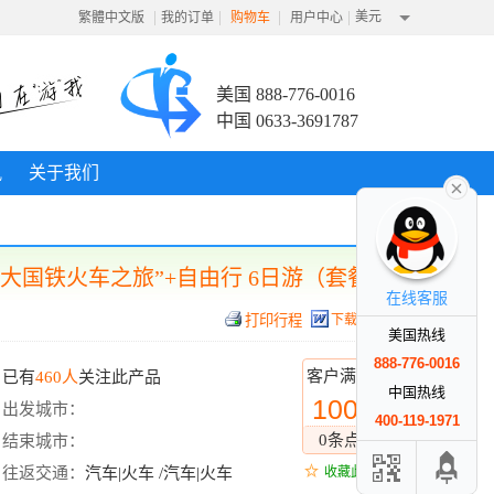
|
|
|
|
美元
繁體中文版
我的订单
购物车
用户中心
美国 888-776-0016
中国 0633-3691787
讯
关于我们
大国铁火车之旅”+自由行 6日游（套餐）
在线客服
下载行程
美国热线
888-776-0016
客户满意度
已有
460人
关注此产品
中国热线
100%
出发城市：
400-119-1971
0条点评
结束城市：
往返交通：
汽车|火车 /汽车|火车
收藏此线路