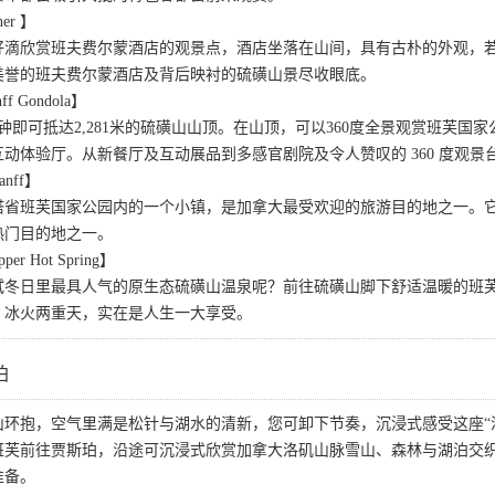
ner 】
好滴欣赏班夫费尔蒙酒店的观景点，酒店坐落在山间，具有古朴的外观，
美誉的班夫费尔蒙酒店及背后映衬的硫磺山景尽收眼底。
 Gondola】
钟即可抵达2,281米的硫磺山山顶。在山顶，可以360度全景观赏班芙
动体验厅。从新餐厅及互动展品到多感官剧院及令人赞叹的 360 度观
anff】
塔省班芙国家公园内的一个小镇，是加拿大最受欢迎的旅游目的地之一。
热门目的地之一。
r Hot Spring】
试冬日里最具人气的原生态硫磺山温泉呢？前往硫磺山脚下舒适温暖的班
，冰火两重天，实在是人生一大享受。
珀
山环抱，空气里满是松针与湖水的清新，您可卸下节奏，沉浸式感受这座“
班芙前往贾斯珀，沿途可沉浸式欣赏加拿大洛矶山脉雪山、森林与湖泊交
准备。