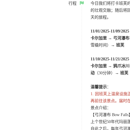
行程
今日我们将打卡班芙
的壮观交融；随后将
天的旅程。
11/01/2025-11/09/2
卡尔加里 → 弓河瀑布
雪橇时间）→
班芙
11/10/2025-11/21
卡尔加里 → 鸦爪冰川
动
（30分钟）→
班芙
温馨提示
：
1.
因班芙上温泉设施正
再前往该景点。届时
景点介绍：
【弓河瀑布 Bow Falls
上个世纪50年代玛丽莲
自此之后，每年弓河