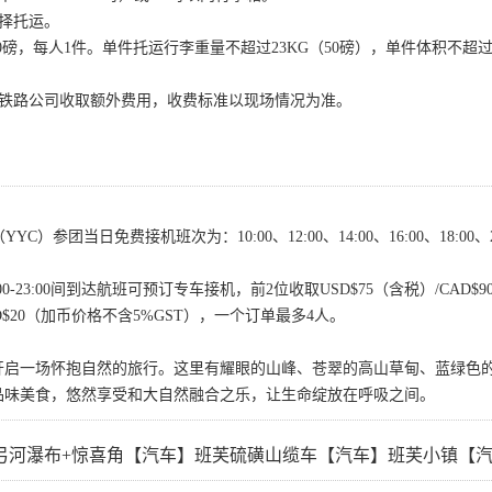
择托运。
磅，每人1件。单件托运行李重量不超过23KG（50磅），单件体积不超过76 x 48 x
被铁路公司收取额外费用，收费标准以现场情况为准。
YC）参团当日免费接机班次为：10:00、12:00、14:00、16:00、18:
:00-23:00间到达航班可预订专车接机，前2位收取USD$75（含税）/CA
AD$20（加币价格不含5%GST），一个订单最多4人。
开启一场怀抱自然的旅行。这里有耀眼的山峰、苍翠的高山草甸、蓝绿色
品味美食，悠然享受和大自然融合之乐，让生命绽放在呼吸之间。
弓河瀑布+惊喜角【汽车】班芙硫磺山缆车【汽车】班芙小镇【