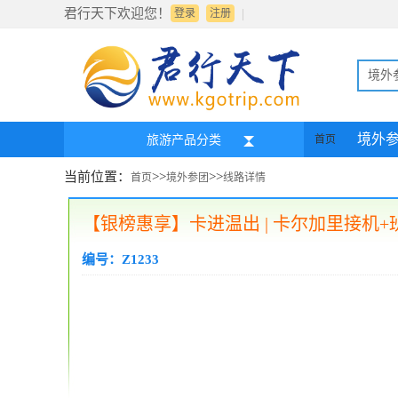
君行天下欢迎您！
|
登录
注册
境外
境外
旅游产品分类
首页
当前位置：
>>
>>
首页
境外参团
线路详情
【银榜惠享】卡进温出 | 卡尔加里接机
编号：Z1233