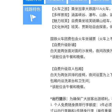
【火车之旅】乘坐加拿大铁路VIA火车
线路特色
【多样景观】涵盖峡谷、瀑布、山脉、
【魅力班芙】自费乘坐班芙硫磺山缆车，
【文化休闲】班芙、贾斯珀自由探索，
国铁火车团费包含火车坐铺票（火车上
【自费升级卧铺】
白天是两张面对面的沙发椅，夜间改换
*该舱位含午餐和晚餐。
【自费升级双人包厢】
白天为两张并排的座椅，夜间设置为上下
包厢内设洗漱台和卫生间；
*该舱位含午餐和晚餐。
*出行提示：
为确保广大旅客出游顺利，
1. 个人免费随身携带行李额度：1件必须放在前
寸以内行李箱和1件随身行李（单件重量不13K