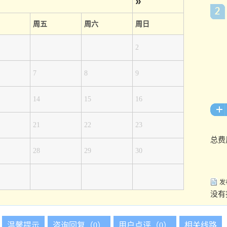
»
周五
周六
周日
2
7
8
9
14
15
16
21
22
23
总费
28
29
30
发
没有
温馨提示
咨询回复（0）
用户点评（0）
相关线路