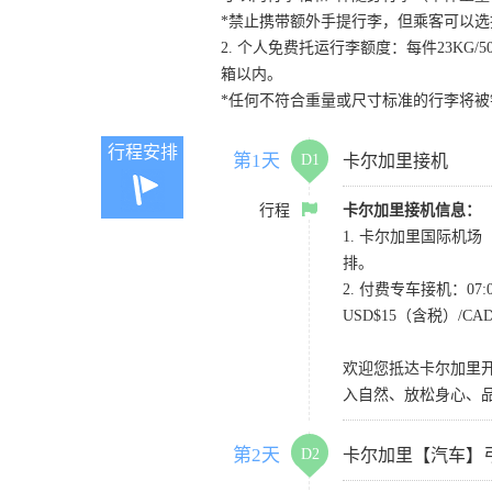
*禁止携带额外手提行李，但乘客可以选
2. 个人免费托运行李额度：每件23KG/50
箱以内。
*任何不符合重量或尺寸标准的行李将
行程安排
第1天
D1
卡尔加里接机
行程
卡尔加里接机信息：
1. 卡尔加里国际机场（Y
排。
2. 付费专车接机：07
USD$15（含税）/C
欢迎您抵达卡尔加里
入自然、放松身心、
第2天
D2
卡尔加里【汽车】