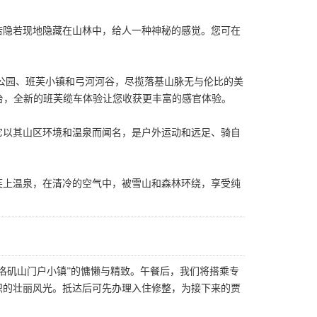
若隐若现地隐藏在山林中，给人一种神秘的感觉。您可在
国家公园、班芙小镇和弓河河谷，尽揽落基山脉无与伦比的美
景台，全新的班芙缆车体验让您收获更丰富的感官体验。
它以其山区环境和温泉而闻名，是户外运动和远足、骑自
芙上温泉，在清冷的空气中，被雪山和森林环绕，享受纯
洛矶山门户小镇”的慵懒与精致。午餐后，我们将搭乘专
织的壮丽风光。抵达后可先办理入住修整，为接下来的贾