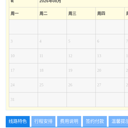
«
2026年08月
周一
周二
周三
周四
3
4
5
6
7
10
11
12
13
1
17
18
19
20
2
24
25
26
27
2
31
线路特色
行程安排
费用说明
签约付款
温馨提