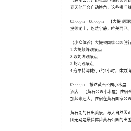
【鹿角公园】杰克森小镇的著名标志
春天他们会自动换角，这些拱门
03:00pm – 06:00p
提顿湖上，悠然宁静，唯美而已
【小众体验】大提顿国家公园健
1.大提顿峰观景点
2.珍妮湖观景点
3.蛇河观景点
4.寇尔特湾健行 (约1小时，体力
07:00pm 抵达黄石公园小木屋
酒店 【黄石公园小木屋】住宿
加起来还大。住宿在黄石国家公
黄石湖的日出美景，与大自然零
团无疑是最佳体验黄石公园的出