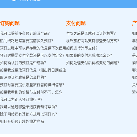
订购问题
支付问题
产
我可以提前多久预订旅游产品？
付款之后是否就可以订购机票？
如
热门线路通常需要提前多久预订？
境外旅游网站支持哪些支付方式？
套
预订过程中可以保存我的信息供下次使用
如何进行外币支付？
如
预订时需要支付全款还是可以支付定金？
如果我的支付未成功怎么办？
是
吗？
如何确认我的预订是否成功？
如何处理支付后价格变动的问题？
酒
如果我想更改预订信息（如出行日期或旅
哪
取消预订的政策是怎么样的？
如
客姓名）怎么办？
预订时需要提供哪些旅行者的详细信息？
关
如果我看到的价格与支付时不同，怎么
紧
我可以为别人预订旅行吗？
办？
我可以通过哪些渠道获得预订帮助？
除了网站还有其他方式可以预订么？
如何开始预订境外旅游产品