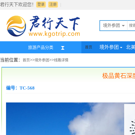
君行天下欢迎您！
|
登录
注册
境外参团
境外参团
北
旅游产品分类
首页
当前位置：
>>
>>
首页
境外参团
线路详情
极品黄石深度
编号：TC-568