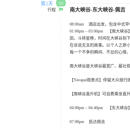
第2天
D2
南大峡谷-东大峡谷-佩吉 （
行程
08:00am 酒店出发，包含中式
01:00pm – 03:00p
田，斗转星移，时间在大峡谷刻
在诉说无言的故事。以个人之渺
每一个不争的瞬间、不忿的心情
南大峡谷是大峡谷最宽广、最壮
【Yavapai观景点】停留大众旅
【南峡谷直升机】可自费乘坐直
04:00pm – 04:40pm 【
07:00pm 抵达佩吉