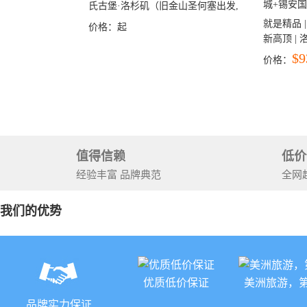
氏古堡·洛杉矶（旧金山圣何塞出发,
洛杉矶结束）
就是精品 |
价格：
起
新高顶 |
彩穴+马
$9
价格：
石国家公
+锡安国家
值得信赖
低价
经验丰富 品牌典范
全网
我们的优势
优质低价保证
美洲旅游，
品牌实力保证