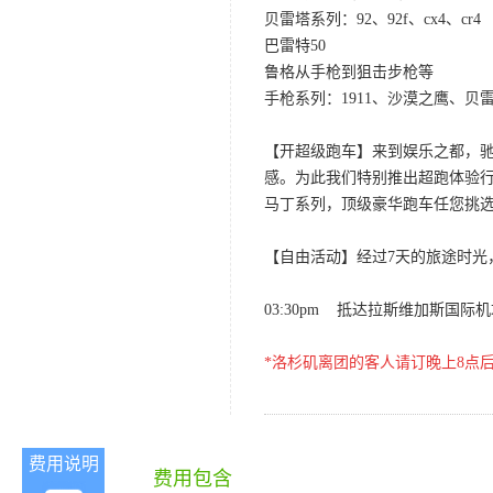
贝雷塔系列：92、92f、cx4、cr4
巴雷特50
鲁格从手枪到狙击步枪等
手枪系列：1911、沙漠之鹰、
【开超级跑车】来到娱乐之都，
感。为此我们特别推出超跑体验行程
马丁系列，顶级豪华跑车任您挑选，
【自由活动】经过7天的旅途时光
03:30pm 抵达拉斯维加斯国
*洛杉矶离团的客人请订晚上8点
费用说明
费用包含