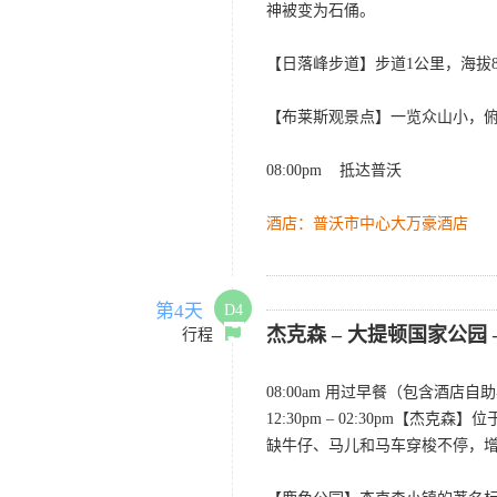
神被变为石俑。
【日落峰步道】步道1公里，海拔8
【布莱斯观景点】一览众山小，
08:00pm 抵达普沃
酒店：普沃市中心大万豪酒店
第4天
D4
杰克森 – 大提顿国家公园
行程
08:00am 用过早餐（包含酒店
12:30pm – 02:30p
缺牛仔、马儿和马车穿梭不停，