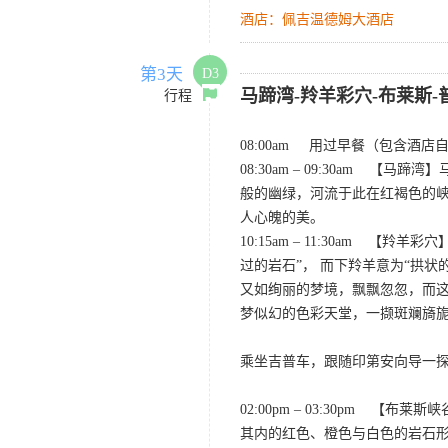
酒店：佩吉温德姆大酒店
第3天
D3
马蹄湾-羚羊彩穴-布莱斯-
行程
08:00am 用过早餐（包含酒
08:30am – 09:30a
般的幽绿，河流于此在红褐色的峡
人心魄的美。
10:15am – 11:30am
过的岩石”， 而下羚羊意为“拱
又如绚丽的梦境，飘飘忽忽，而
梦似幻的色彩天堂，一撷斑斓旖
乘坐吉普车，跟随印第安向导一
02:00pm – 03:30p
其内的红色、橙色与白色的岩石