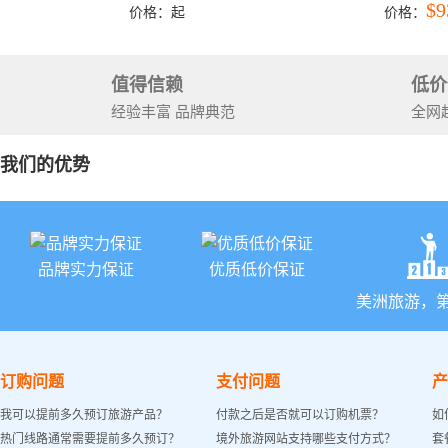
洛杉矶结束）
彩穴+马
$9
价格：
起
价格：
石国家公
+锡安国家
值得信赖
低价
经验丰富 品牌典范
全网
我们的优势
品牌实力保证
优质低价保证
美洲旅游，
订购问题
支付问题
产
我可以提前多久预订旅游产品？
付款之后是否就可以订购机票？
如
热门线路通常需要提前多久预订？
境外旅游网站支持哪些支付方式？
套