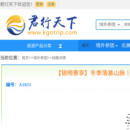
君行天下欢迎您！
|
登录
注册
境外参团
境外参团
北
旅游产品分类
首页
当前位置：
>>
>>
首页
境外参团
线路详情
【银榜惠享】冬季落基山脉丨
编号：A1021