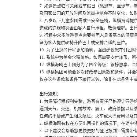
7. 如遇景点临时关闭或节假日（感恩节、圣诞节
及国家公园的开放时间及流量控制会不时变化，如
8. 八岁以下儿童参团需乘坐安全座椅，纵横海鸥提
造成的违规和罚金由客人自行承担，敬请理解。出
9. 行程中众多旅游景点需要参团人具备基本的健
证为客人提供轮椅升降巴士或安排合适的座位。
10. 为了让您的行程更加顺利，强烈建议您在订
11. 系统中为美金含税价格。如您需要支付加币，所
12. 纵横海鸥巴士团分为了四个等级：银榜惠享、
13. 纵横集团可能会多次修改参团条款和条件，
仅在这些条款和条件下履行义务，除非在此条例中
出行须知：
1. 为保障行程顺利完整，游客有责任严格遵守导
遇到天气、交通、机械故障、罢工、政府停摆以及
任何的不便或产生相关航班、火车或大巴费用以及
2. 纵横海鸥有权在方便出团操作的情况下，在途
3. 以下建议会帮助您更快更好的登记报到：需携带