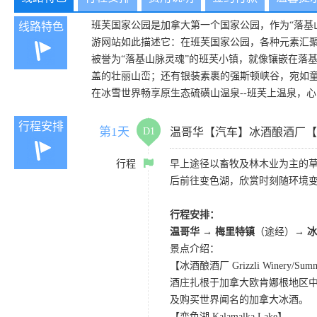
班芙国家公园是加拿大第一个国家公园，作为“落基
线路特色
游网站如此描述它：在班芙国家公园，各种元素汇
被誉为“落基山脉灵魂”的班芙小镇，就像镶嵌在落
盖的壮丽山峦；还有银装素裹的强斯顿峡谷，宛如
在冰雪世界畅享原生态硫磺山温泉--班芙上温泉，
行程安排
第1天
D1
温哥华【汽车】冰酒酿酒厂【
行程
早上途径以畜牧及林木业为主的草
后前往变色湖，欣赏时刻随环境
行程安排：
温哥华 → 梅里特镇
（途经）
→ 
景点介绍：
【冰酒酿酒厂 Grizzli Winery/Summe
酒庄扎根于加拿大欧肯娜根地区
及购买世界闻名的加拿大冰酒。
【变色湖 Kalamalka Lake】