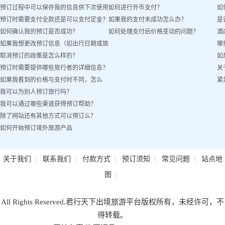
预订过程中可以保存我的信息供下次使用
如何进行外币支付？
如
预订时需要支付全款还是可以支付定金？
如果我的支付未成功怎么办？
是
吗？
如何确认我的预订是否成功？
如何处理支付后价格变动的问题？
酒
如果我想更改预订信息（如出行日期或旅
哪
取消预订的政策是怎么样的？
如
客姓名）怎么办？
预订时需要提供哪些旅行者的详细信息？
关
如果我看到的价格与支付时不同，怎么
紧
我可以为别人预订旅行吗？
办？
我可以通过哪些渠道获得预订帮助？
除了网站还有其他方式可以预订么？
如何开始预订境外旅游产品
|
|
|
|
|
关于我们
联系我们
付款方式
预订须知
常见问题
站点地
|
图
All Rights Reserved.君行天下出境旅游平台版权所有，未经许可，不
得转载。