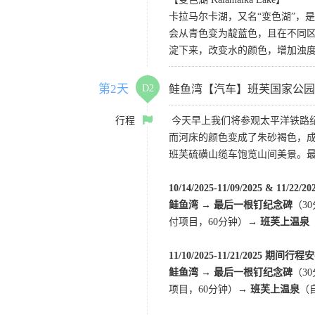
卡拉马尔卡湖，又名“变色湖”，
会从青色变为靛蓝色，且在不同区
淀下来，改变水的颜色，增加浊
第2天
D2
鲑鱼湾【汽车】班芙国家公园
行程
今天早上我们将参观太平洋铁路纪
而河床的颜色变成了朱砂褐色，成
班芙硫磺山缆车饱览山间美景。
10/14/2025-11/09/2025 & 11/2
鲑鱼湾 → 最后一根钉纪念碑
（3
付项目，60分钟）→
班芙上温泉
11/10/2025-11/21/2025 期间行
鲑鱼湾 → 最后一根钉纪念碑
（3
项目，60分钟）
→ 班芙上温泉
（