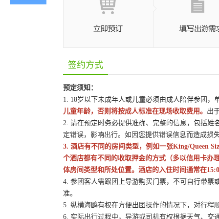
签约方式
预定须知：
1. 18岁以下未成年人或儿童必须由成人陪伴参团
儿童年龄，否则将按成人标准在现场收取费用。
出
2. 请在预定时务必提供准确、完整的信息，包括
定错误，影响出行。如因您提供错误信息而造成损
3. 酒店有不同的房间类型，例如一张King/Queen
个酒店都有不同的收取押金的方式（多以信用卡办
体房间类型和所处位置。酒店的入住时间通常在15:0
4. 参团客人需跟团上导游购买门票，不可自行带票或
准。
5. 纵横海鸥有权在方便出团操作的情况下，对行
6. 实际出行过程中，导游或司机有权根据天气、