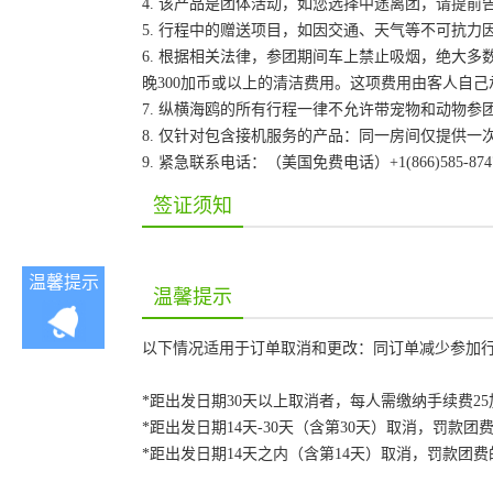
4. 该产品是团体活动，如您选择中途离团，请提
5. 行程中的赠送项目，如因交通、天气等不可抗
6. 根据相关法律，参团期间车上禁止吸烟，绝大
晚300加币或以上的清洁费用。这项费用由客人自
7. 纵横海鸥的所有行程一律不允许带宠物和动物参
8. 仅针对包含接机服务的产品：同一房间仅提供
9. 紧急联系电话：（美国免费电话）+1(866)585-87
签证须知
温馨提示
温馨提示
以下情况适用于订单取消和更改：同订单减少参加
*距出发日期30天以上取消者，每人需缴纳手续费2
*距出发日期14天-30天（含第30天）取消，罚款团费
*距出发日期14天之内（含第14天）取消，罚款团费的