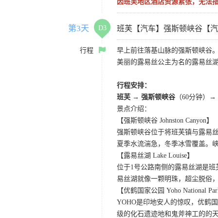
因班芙地区酒店资源紧张，无法
第3天
D3
班芙【汽车】强斯顿峡谷【汽
行程
早上前往落基山脉的强斯顿峡谷
美丽的露易丝公主为名的露易丝
行程安排：
班芙 → 强斯顿峡谷
（60分钟）→
景点介绍：
【强斯顿峡谷 Johnston Canyon】
强斯顿峡谷位于将班芙镇与露易
夏季水流湍急，冬季冰雪覆盖。
【露易丝湖 Lake Louise】
位于1号公路南侧的露易丝湖是
易丝湖就像一颗明珠，超尘脱俗，
【优鹤国家公园 Yoho National Pa
YOHO是印地安人的惊叹，优鹤
级的化石遗迹地和鬼斧神工的的