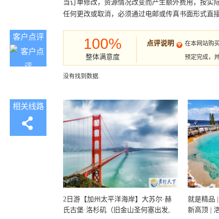
当订单修改，资源情况改变而产生额外费用，按实
任何更改或取消，必须通过电邮或传真书面形式直
客户点评
100%
点评说明
在本网站购
整体满意度
预定完成，
没有找到数据.
相关线路
2日游【加州太平洋海岸】大苏尔·赫
就是精品 |
氏古堡·洛杉矶（旧金山圣何塞出发,
新高顶 |