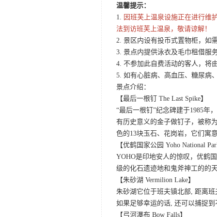
温馨提示：
1.
因班芙上温泉设施正在进行维护
法到访班芙上温泉，敬请谅解！
2. 景区内设有投币式置物柜，如
3. 景点内提供泳衣及毛巾租借
4. 不参加此自费活动的客人，
5. 如有心脏病、高血压、糖尿
景点介绍：
【最后一根钉 The Last Spike】
“最后一根钉”纪念碑建于198
有历史意义的金子做钉子，被称为
色的13块玉石、花岗岩，它们寓
【优鹤国家公园 Yoho National Pa
YOHO是印地安人的惊叹，优鹤
级的化石遗迹地和鬼斧神工的的
【朱砂湖 Vermilion Lake】
朱砂湖它位于班夫镇北部, 距离
如果足够幸运的话, 还可以捕捉
【弓河瀑布 Bow Falls】