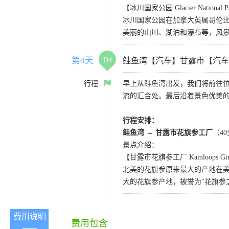
【冰川国家公园 Glacier National P
冰川国家公园在加拿大英属哥伦比
美丽的山川、湖泊和瀑布等，风
第4天
D4
鲑鱼湾【汽车】甘露市【汽车
行程
早上从鲑鱼湾出发，我们将前往位于
流的汇合处。最后沿着景色优美
行程安排：
鲑鱼湾 →
甘露市花旗参工厂
（4
景点介绍：
【甘露市花旗参工厂 Kamloops Ginse
北美的花旗参原来最大的产地在
大的花旗参产地，被誉为"花旗参
费用说明
费用包含