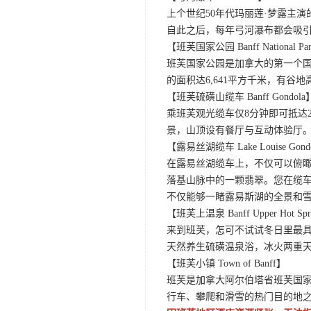
上个世纪50年代玛丽莲·梦露主演的
自此之后，每年弓河瀑布都会吸
【班芙国家公园 Banff National Pa
班芙国家公园是加拿大的第一个国
的面积达6,641平方千米，有
【班芙硫磺山缆车 Banff Gondola
乘班芙观光缆车仅8分钟即可抵达
景，山顶设有餐厅与互动体验厅。
【露易丝湖缆车 Lake Louise Gond
在露易丝湖缆车上，不仅可以俯
落基山脉中的一颗翡翠。您在缆
不仅能够一睹露易斯湖的全景和
【班芙上温泉 Banff Upper Hot Spr
来到班芙，怎可不试试冬日里最
天然养生硫磺温泉浴，冰火两重
【班芙小镇 Town of Banff】
班芙是加拿大阿尔伯塔省班芙国
行车、攀爬和滑雪的热门目的地