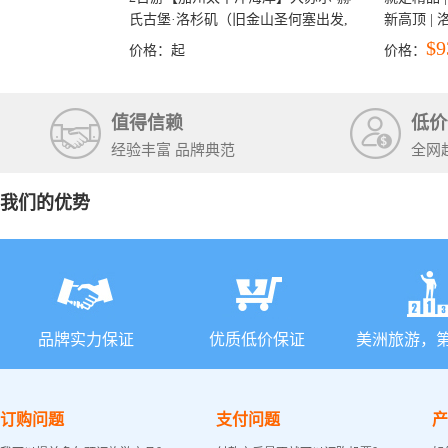
氏古堡·洛杉矶（旧金山圣何塞出发,
新高顶 |
洛杉矶结束）
彩穴+马
$9
价格：
起
价格：
石国家公
+锡安国家
值得信赖
低价
经验丰富 品牌典范
全网
我们的优势
品牌实力保证
优质低价保证
美洲旅游，
订购问题
支付问题
产