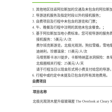
1. 其他地区往返阿拉斯加的交通及未包含的阿拉斯
2. 导游送机服务及指定时段以外的接机服务；
3. 自费项目及行程中未包含的游览和门票；
4. 午、晚餐及行程中注明的其他未包含餐食。；
5. 基于阿拉斯加当地小费标准，您可视导游的服务
接机服务：5美元/人/次
费尔班克斯游览，北极光观测，狗拉雪橇，雪地摩托
迪纳利，珍娜温泉：15美元/人/次
马塔努斯卡冰川徙步，卡斯特纳蓝冰洞探险：本车导游2
北极圈相关行程：25美元/人/天
请于行程当日以现金形式将小费支付给您的导游，
6. 行程中或约定中未提及已包含的所有其他费用。
自费项目
项目名称
北极光观测木屋升级玻璃屋 The Overlook at Cleary S