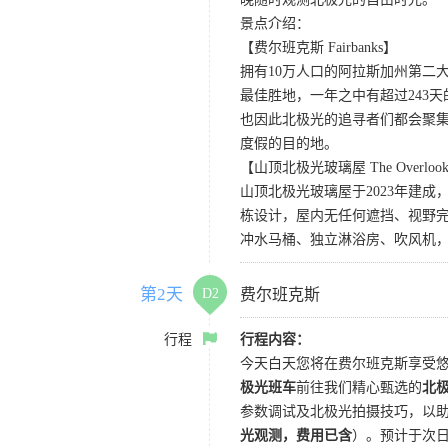
景点介绍：
【费尔班克斯 Fairbanks】
拥有10万人口的阿拉斯加州第二大
最佳胜地，一年之中有超过243
也因此北极光的追寻者们都会聚集
度假的目的地。
【山顶北极光玻璃屋 The Overlook at
山顶北极光玻璃屋于2023年建成，
栋设计，屋内无任何遮挡、视野完
冲水马桶、独立淋浴房、吹风机
第2天
D2
费尔班克斯
行程
行程内容：
今天白天您将在费尔班克斯享受悠
极光班车
前往我们精心甄选的
北
参数调试及北极光拍摄技巧，以
光观测，费用已含
）。预计于次日