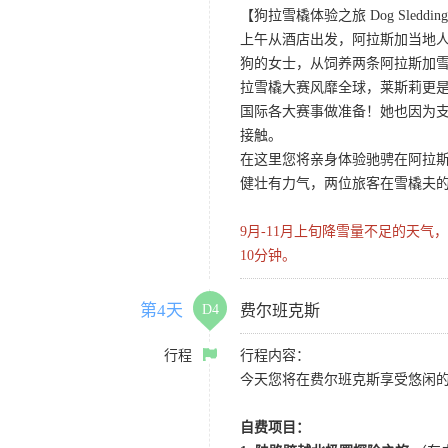
【狗拉雪橇体验之旅 Dog Sledding A
上午从酒店出发，阿拉斯加当地人莱
狗的女士，从饲养两条阿拉斯加雪
拉雪橇大赛风靡全球，莱斯莉更
国际各大赛事做准备！她也因为
接触。
在这里您将亲身体验驰骋在阿拉斯
健壮有力气，两位旅客在雪橇夫
9月-11月上旬降雪量不足的天
10分钟。
第4天
D4
费尔班克斯
行程
行程内容：
今天您将在费尔班克斯享受悠闲
自费项目：