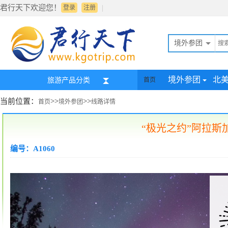
君行天下欢迎您！
|
登录
注册
境外参团
境外参团
北
旅游产品分类
首页
当前位置：
>>
>>
首页
境外参团
线路详情
“极光之约”阿拉斯加2
编号：A1060