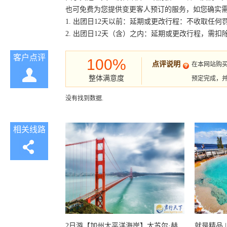
也可免费为您提供变更客人预订的服务，如您确实
1. 出团日12天以前：延期或更改行程：不收取任何
2. 出团日12天（含）之内：延期或更改行程，需
客户点评
100%
点评说明
在本网站购
整体满意度
预定完成，
没有找到数据.
相关线路
2日游【加州太平洋海岸】大苏尔·赫
就是精品 |