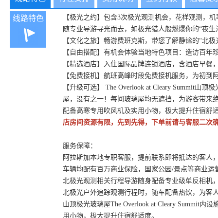
【极光之约】包含3次极光观测机会，花样观测，机
线路特色
随专业导游寻光而去，如极光猎人般燃爆你的“夜生
【文化之旅】畅游费班克斯，带您了解静谧的“北极
【自由搭配】有机会体验当地特色项目：造访百年
【精选酒店】入住国际品牌连锁酒店，含酒店早餐，免
【免费接机】航班高峰时段免费接机服务，为初到
【升级可选】 The Overlook at Clear
屋，没有之一！每间玻璃屋均无遮挡，为游客带来绝
配备高寒专用吹风机及实用小物，极大提升住宿舒适
店房间资源有限，先到先得，下单前请与客服二次
服务保障：
阿拉斯加本地专职客服，提前联系即将抵达的客人
车辆均配有百万商业保险，国家公园/景点等商业运
北极光观测相关行程导游随身配备专业级单反相机
北极光户外追踪观测行程时，随车配备热饮，为客
山顶极光玻璃屋The Overlook at Clear
用小物，极大提升住宿舒适度。