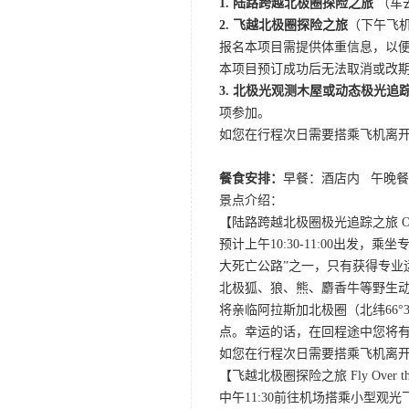
1. 陆路跨越北极圈探险之旅
（车
2. 飞越北极圈探险之旅
（下午飞机
报名本项目需提供体重信息，以
本项目预订成功后无法取消或改
3. 北极光观测木屋或动态极光追
项参加。
如您在行程次日需要搭乘飞机离开
餐食安排：
早餐：酒店内 午晚
景点介绍：
【陆路跨越北极圈极光追踪之旅 Overland Ad
预计上午10:30-11:00出
大死亡公路”之一，只有获得专
北极狐、狼、熊、麝香牛等野生
将亲临阿拉斯加北极圈（北纬66
点。幸运的话，在回程途中您将有机会
如您在行程次日需要搭乘飞机离开
【飞越北极圈探险之旅 Fly Over the Arc
中午11:30前往机场搭乘小型观光