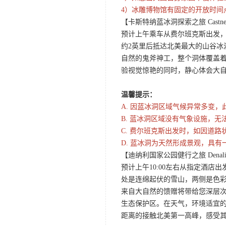
4）冰雕博物馆有固定的开放时间
【卡斯特纳蓝冰洞探索之旅 Castner Glac
预计上午乘车从费尔班克斯出发
约2英里后抵达北美最大的山谷
自然的鬼斧神工，整个洞体覆盖
验视觉惊艳的同时，静心体会大
温馨提示：
A. 因蓝冰洞区域气候异常多变
B. 蓝冰洞区域没有气象设施，
C. 费尔班克斯出发时，如因道
D. 蓝冰洞为天然形成景观，具
【迪纳利国家公园健行之旅 Denali Natio
预计上午10:00左右从指定酒
处是连绵起伏的雪山，两侧是色
来自大自然的馈赠将带给您深层
生态保护区。在天气，环境适宜
距离的接触北美第一高峰，感受