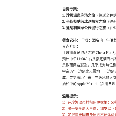
自费专案：
1. 珍娜温泉泡汤之旅
（往返全程约
2. 卡斯特纳蓝冰洞探索之旅
（往返
3. 迪纳利国家公园健行之旅
（往返
餐食安排：
早餐：酒店内 午晚
景点介绍：
【珍娜温泉泡汤之旅 Chena Hot Sprin
预计中午11:00左右从指定酒
景致而闻名遐迩，几乎成为每位
中亲历“一边是冰天雪地，一边是
成，展览着历年来世界级冰雕大
酒杯中的Apple Martini（费
温馨提示：
1）在珍娜温泉村租用更衣柜：50
2）出于安全原因考虑，18岁以
3）如您当天因自身原因不便体验