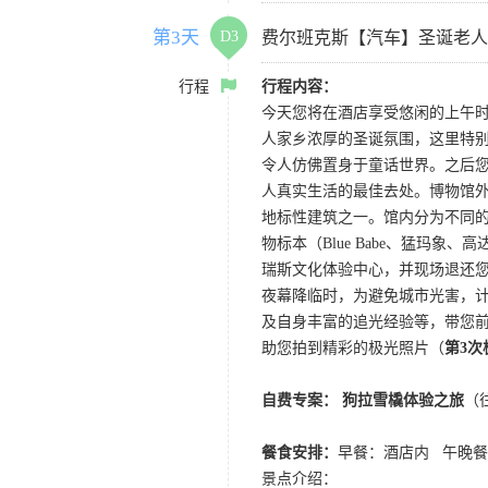
第3天
D3
费尔班克斯【汽车】圣诞老人
行程
行程内容：
今天您将在酒店享受悠闲的上午时
人家乡浓厚的圣诞氛围，这里特别
令人仿佛置身于童话世界。之后
人真实生活的最佳去处。博物馆
地标性建筑之一。馆内分为不同
物标本（Blue Babe、猛玛
瑞斯文化体验中心，并现场退还您
夜幕降临时，为避免城市光害，计划
及自身丰富的追光经验等，带您
助您拍到精彩的极光照片（
第3
自费专案： 狗拉雪橇体验之旅
（
餐食安排：
早餐：酒店内 午晚
景点介绍：