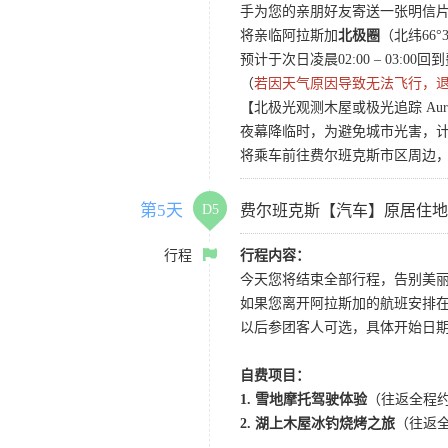
手为您的亲朋好友寄送一张明信
将亲临阿拉斯加
北极圈
（北纬66
预计于次日凌晨02:00 – 03
（
若因天气原因导致无法飞行，
【北极光观测木屋或极光追踪 Aurora View
夜幕降临时，为避免城市光害，计划
将乘车前往费尔班克斯市区周边，
第5天
D5
费尔班克斯【汽车】原居住地
行程
行程内容：
今天您将结束全部行程，告别美
如果您离开阿拉斯加的航班安排
以后参团客人可选，具体开始日
自费项目：
1. 雪地摩托驾驶体验
（往返全程约
2. 湖上木屋冰钓烧烤之旅
（往返