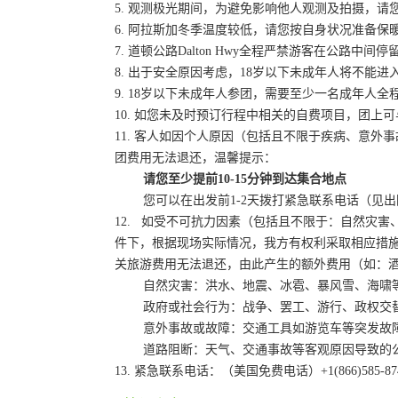
5. 观测极光期间，为避免影响他人观测及拍摄，
6. 阿拉斯加冬季温度较低，请您按自身状况准备
7. 道顿公路Dalton Hwy全程严禁游客在公
8. 出于安全原因考虑，18岁以下未成年人将不能
9. 18岁以下未成年人参团，需要至少一名成年人
10. 如您未及时预订行程中相关的自费项目，团上
11. 客人如因个人原因（包括且不限于疾病、意
团费用无法退还，温馨提示：
请您至少提前10-15分钟到达集合地点
您可以在出发前1-2天拨打紧急联系电话（见出
12. 如受不可抗力因素（包括且不限于：自然灾
件下，根据现场实际情况，我方有权利采取相应措
关旅游费用无法退还，由此产生的额外费用（如：
自然灾害：洪水、地震、冰雹、暴风雪、海啸
政府或社会行为：战争、罢工、游行、政权交替
意外事故或故障：交通工具如游览车等突发故障
道路阻断：天气、交通事故等客观原因导致的
13. 紧急联系电话：（美国免费电话）+1(866)585-8747 或