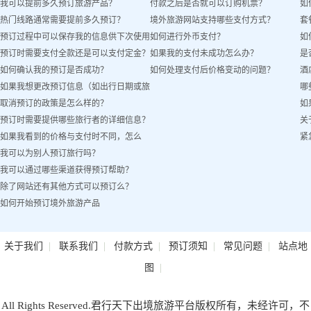
我可以提前多久预订旅游产品？
付款之后是否就可以订购机票？
如
热门线路通常需要提前多久预订？
境外旅游网站支持哪些支付方式？
套
预订过程中可以保存我的信息供下次使用
如何进行外币支付？
如
预订时需要支付全款还是可以支付定金？
如果我的支付未成功怎么办？
是
吗？
如何确认我的预订是否成功？
如何处理支付后价格变动的问题？
酒
如果我想更改预订信息（如出行日期或旅
哪
取消预订的政策是怎么样的？
如
客姓名）怎么办？
预订时需要提供哪些旅行者的详细信息？
关
如果我看到的价格与支付时不同，怎么
紧
我可以为别人预订旅行吗？
办？
我可以通过哪些渠道获得预订帮助？
除了网站还有其他方式可以预订么？
如何开始预订境外旅游产品
|
|
|
|
|
关于我们
联系我们
付款方式
预订须知
常见问题
站点地
|
图
All Rights Reserved.君行天下出境旅游平台版权所有，未经许可，不