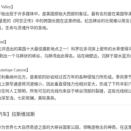
Valley】
代开始出现于许多媒体中，是美国原始大西部的象征。最有名的是在美国导
米基思的《阿甘正传》中的跨国长跑在这里终结。纪念碑谷的壮观难以用言
鸣，生命与灵魂升华的圣地。
end】
理杂志评选出的美国十大最佳摄影地点之一！科罗拉多河床上密布的水草使
，切割出一个马蹄状的峡谷，马蹄湾由此得名。站在峭壁边，沉醉于碧水蓝
elope Canyon】
亚利桑纳州北方，是柔软的砂岩经过百万年的各种侵蚀力所形成。季风季
加上狭窄通道将河道缩小，因此垂直侵蚀力也相对变大，形成了下羚羊彩
有任何人工照明，所有可见的光线均来自于峡谷顶部的裂缝，这些光线经过
由深至浅，七彩斑斓，美轮美奂。
汽车】拉斯维加斯
称为世界七大自然奇迹之首的大峡谷国家公园，领略造物主的神奇。在这