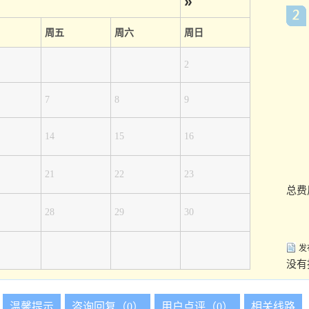
»
周五
周六
周日
2
7
8
9
14
15
16
21
22
23
总费
28
29
30
发
没有
温馨提示
咨询回复（0）
用户点评（0）
相关线路