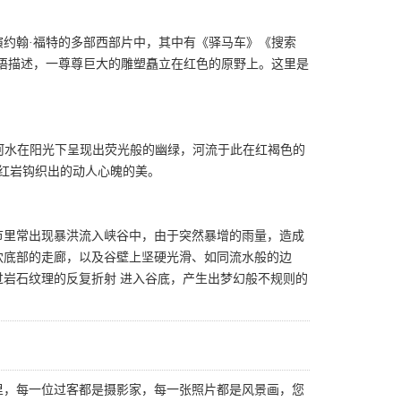
演约翰·福特的多部西部片中，其中有《驿马车》《搜索
语描述，一尊尊巨大的雕塑矗立在红色的原野上。这里是
得河水在阳光下呈现出荧光般的幽绿，河流于此在红褐色的
天红岩钩织出的动人心魄的美。
节里常出现暴洪流入峡谷中，由于突然暴增的雨量，造成
穴底部的走廊，以及谷壁上坚硬光滑、如同流水般的边
岩石纹理的反复折射 进入谷底，产生出梦幻般不规则的
里，每一位过客都是摄影家，每一张照片都是风景画，您