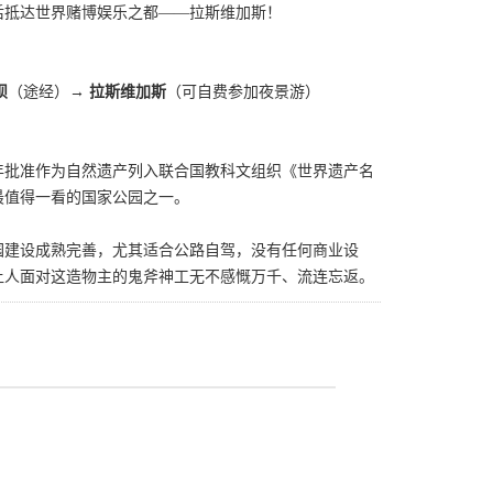
后抵达世界赌博娱乐之都——拉斯维加斯！
坝
（途经）
→ 拉斯维加斯
（可自费参加夜景游）
79年批准作为自然遗产列入联合国教科文组织《世界遗产名
最值得一看的国家公园之一。
园建设成熟完善，尤其适合公路自驾，没有任何商业设
让人面对这造物主的鬼斧神工无不感慨万千、流连忘返。