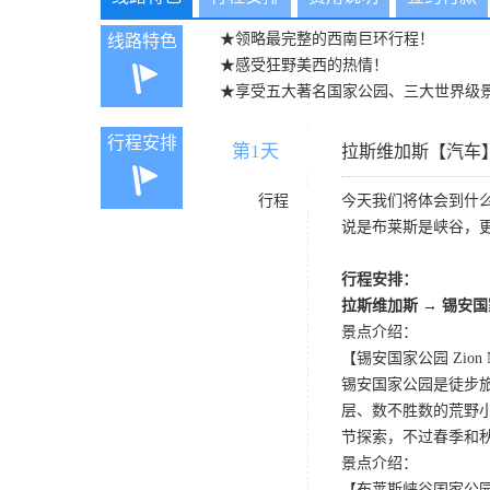
★领略最完整的西南巨环行程！
线路特色
★感受狂野美西的热情！
★享受五大著名国家公园、三大世界级
行程安排
第1天
D1
拉斯维加斯【汽车
行程
今天我们将体会到什
说是布莱斯是峡谷，
行程安排：
拉斯维加斯 → 锡安
景点介绍：
【锡安国家公园 Zion Nat
锡安国家公园是徒步
层、数不胜数的荒野
节探索，不过春季和
景点介绍：
【布莱斯峡谷国家公园 Bryce