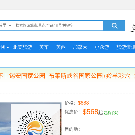
参团
参团
北美旅游
美东
美西
加拿大
小众游
旅游资
丨锡安国家公园+布莱斯峡谷国家公园+羚羊彩穴+
$888
价格：
$568
优惠价：
起
起价说明
目的地：