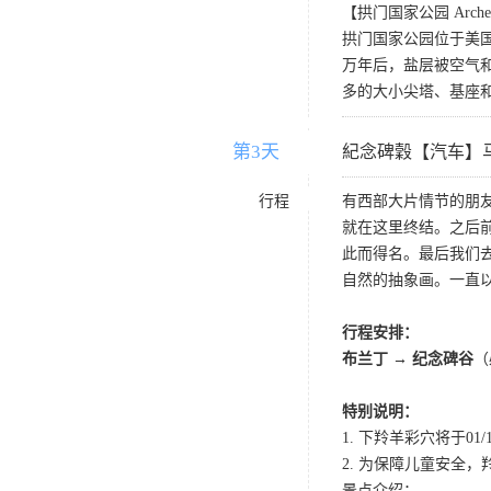
【拱门国家公园 Arches N
拱门国家公园位于美国
万年后，盐层被空气
多的大小尖塔、基座
第3天
D3
紀念碑穀【汽车】
行程
有西部大片情节的朋
就在这里终结。之后
此而得名。最后我们
自然的抽象画。一直
行程安排：
布兰丁 → 纪念碑谷
（
特别说明：
1. 下羚羊彩穴将于01
2. 为保障儿童安全
景点介绍：