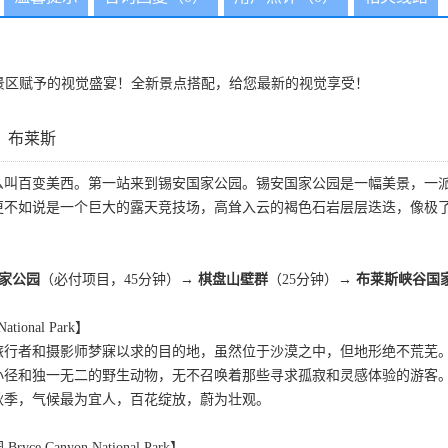
景区赋予的视觉盛宴！全新景点搭配，给您最新的视觉享受！
】布莱斯
么叫百变美西。第一站来到锡安国家公园。锡安国家公园是一幅美景，一
更不如说是一个巨大的露天竞技场，高耸入云的褐色石岩层层迭迭，像极
国家公园
（必付项目，45分钟）→
棋盘山壁群
（25分钟）→
布莱斯峡谷国
ional Park】
旅行者和摄影师梦寐以求的目的地，虽然位于沙漠之中，但地形绝不荒芜
小径和独一无二的野生动物，无不召唤着那些寻求孤寂和灵感体验的游客
秋季，气候最为宜人，百花绽放，蔚为壮观。
 Canyon National Park】