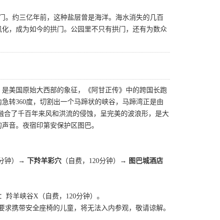
石拱门。约三亿年前，这种盐层曾是海洋。海水消失的几百
风化，成为如今的拱门。公园里不只有拱门，还有为数众
。
，是美国原始大西部的象征，《阿甘正传》中的跨国长跑
急转360度，切割出一个马蹄状的峡谷，马蹄湾正是由
融合了千百年来风和洪流的侵蚀，呈完美的波浪形，是大
的声音。夜宿印第安保护区图巴。
5分钟）→
下羚羊彩穴
（自费，120分钟）→
图巴城酒店
将改为：羚羊峡谷X（自费，120分钟）。
未按要求携带安全座椅的儿童，将无法入内参观，敬请谅解。