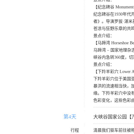
【纪念碑谷 Monument 
纪念碑谷在1930年
者》。导演罗拔·湛
苍凉与狂野乐章的共
景点介绍：
【马蹄湾 Horseshoe B
马蹄湾 – 国家地
峡谷内急转360度
景点介绍：
【下羚羊彩穴 Lower Ant
下羚羊彩穴位于美国
暴洪的流速相当快，
缘。下羚羊彩穴中没
色彩变化，这些色彩
第4天
D4
大峡谷国家公园【
行程
清晨我们驱车前往被