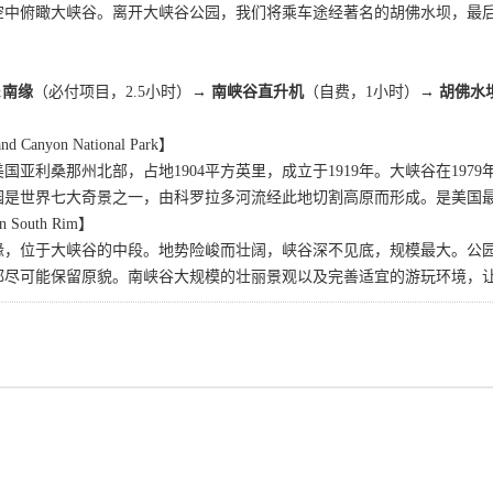
空中俯瞰大峡谷。离开大峡谷公园，我们将乘车途经著名的胡佛水坝，最
&南缘
（必付项目，2.5小时）
→ 南峡谷直升机
（自费，1小时）
→ 胡佛水
anyon National Park】
国亚利桑那州北部，占地1904平方英里，成立于1919年。大峡谷在19
园是世界七大奇景之一，由科罗拉多河流经此地切割高原而形成。是美国
 South Rim】
缘，位于大峡谷的中段。地势险峻而壮阔，峡谷深不见底，规模最大。公
都尽可能保留原貌。南峡谷大规模的壮丽景观以及完善适宜的游玩环境，