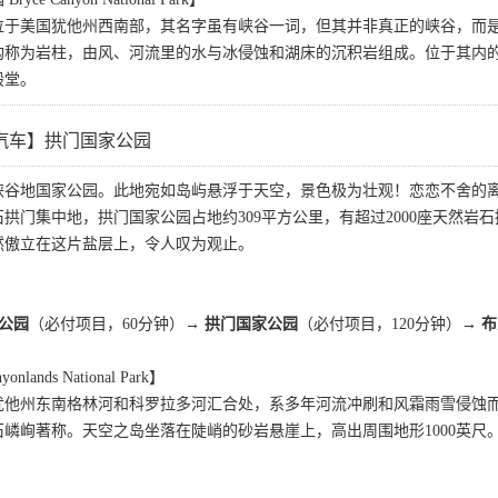
位于美国犹他州西南部，其名字虽有峡谷一词，但其并非真正的峡谷，而
构称为岩柱，由风、河流里的水与冰侵蚀和湖床的沉积岩组成。位于其内
殿堂。
汽车】拱门国家公园
峡谷地国家公园。此地宛如岛屿悬浮于天空，景色极为壮观！恋恋不舍的
拱门集中地，拱门国家公园占地约309平方公里，有超过2000座天然
然傲立在这片盐层上，令人叹为观止。
家公园
（必付项目，60分钟）→
拱门国家公园
（必付项目，120分钟）→
布
ands National Park】
犹他州东南格林河和科罗拉多河汇合处，系多年河流冲刷和风霜雨雪侵蚀
嶙峋著称。天空之岛坐落在陡峭的砂岩悬崖上，高出周围地形1000英