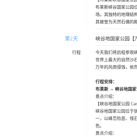
布莱斯峡谷国家公园
场。其独特的地理结
其被誉为天然石俑的
第2天
D2
峡谷地国家公园【
行程
今天我们将启程参观
世界上最大的自然沙石
万年的风雨侵蚀，依
行程安排：
布莱斯 → 峡谷地国
景点介绍：
【峡谷地国家公园 Canyonl
峡谷地国家公园位于
一，以峰峦险恶、怪石
色。
景点介绍：