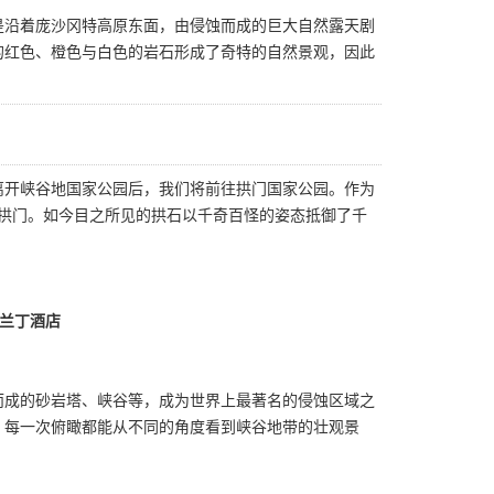
是沿着庞沙冈特高原东面，由侵蚀而成的巨大自然露天剧
的红色、橙色与白色的岩石形成了奇特的自然景观，因此
离开峡谷地国家公园后，我们将前往拱门国家公园。作为
岩石拱门。如今目之所见的拱石以千奇百怪的姿态抵御了千
兰丁酒店
而成的砂岩塔、峡谷等，成为世界上最著名的侵蚀区域之
尺。每一次俯瞰都能从不同的角度看到峡谷地带的壮观景