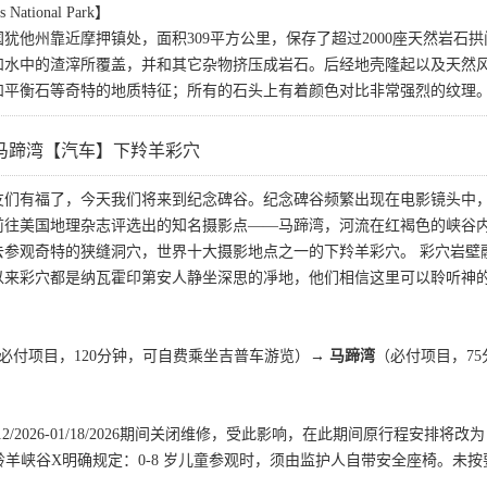
ational Park】
犹他州靠近摩押镇处，面积309平方公里，保存了超过2000座天然岩
和水中的渣滓所覆盖，并和其它杂物挤压成岩石。后经地壳隆起以及天然
和平衡石等奇特的地质特征；所有的石头上有着颜色对比非常强烈的纹理
马蹄湾【汽车】下羚羊彩穴
友们有福了，今天我们将来到纪念碑谷。纪念碑谷频繁出现在电影镜头中
前往美国地理杂志评选出的知名摄影点——马蹄湾，河流在红褐色的峡谷内
去参观奇特的狭缝洞穴，世界十大摄影地点之一的下羚羊彩穴。 彩穴岩壁
以来彩穴都是纳瓦霍印第安人静坐深思的凈地，他们相信这里可以聆听神
必付项目，120分钟，可自费乘坐吉普车游览）→
马蹄湾
（必付项目，7
/12/2026-01/18/2026期间关闭维修，受此影响，在此期间原行程安排
，羚羊峡谷X明确规定：0-8 岁儿童参观时，须由监护人自带安全座椅。