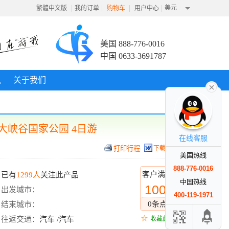
|
|
|
|
美元
繁體中文版
我的订单
购物车
用户中心
美国 888-776-0016
中国 0633-3691787
讯
关于我们
大峡谷国家公园 4日游
在线客服
下载行程
美国热线
888-776-0016
客户满意度
已有
1299人
关注此产品
中国热线
100%
出发城市：
400-119-1971
0条点评
结束城市：
往返交通：
汽车 /汽车
收藏此线路