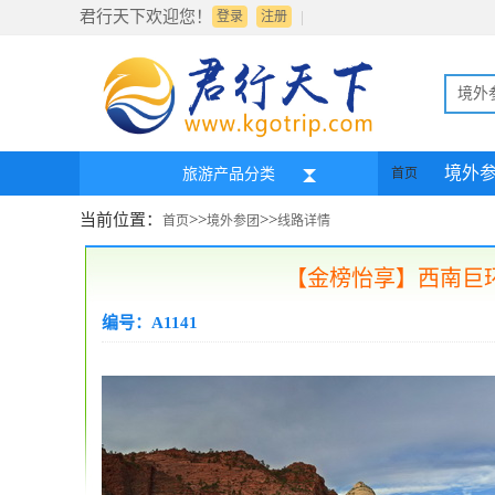
君行天下欢迎您！
|
登录
注册
境外
境外
旅游产品分类
首页
当前位置：
>>
>>
首页
境外参团
线路详情
【金榜怡享】西南巨环
编号：A1141