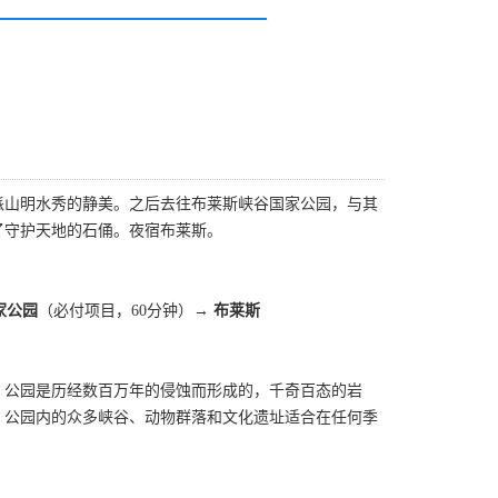
派山明水秀的静美。之后去往布莱斯峡谷国家公园，与其
了守护天地的石俑。夜宿布莱斯。
家公园
（必付项目，60分钟）→
布莱斯
。公园是历经数百万年的侵蚀而形成的，千奇百态的岩
。公园内的众多峡谷、动物群落和文化遗址适合在任何季