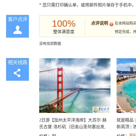
* 您只需打印确认单，或将邮件照片保存于手机中
客户点评
100%
点评说明
在本网站购
整体满意度
预定完成，
没有找到数据.
相关线路
2日游【加州太平洋海岸】大苏尔·赫
就是精品 |
氏古堡·洛杉矶（旧金山圣何塞出发,
新高顶 |
洛杉矶结束）
彩穴+马
$9