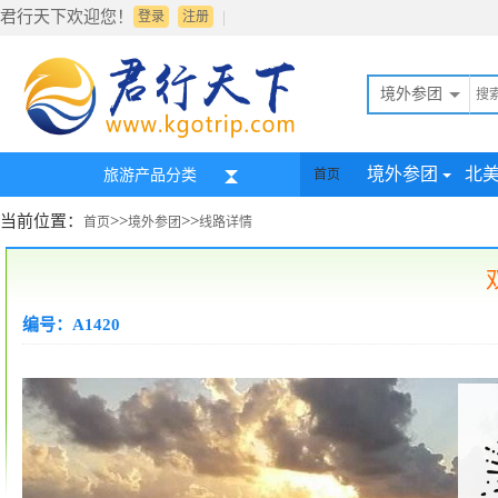
君行天下欢迎您！
|
登录
注册
境外参团
境外参团
北
旅游产品分类
首页
当前位置：
>>
>>
首页
境外参团
线路详情
编号：A1420