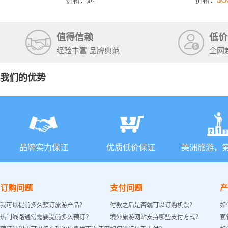
价格：
起
价格：
石国家公
+锡安国家
值得信赖
低价
经验丰富 品牌典范
全网
我们的优势
品牌实力保证
优质低价保证
美洲旅游，
订购问题
支付问题
产
我可以提前多久预订旅游产品？
付款之后是否就可以订购机票？
如
热门线路通常需要提前多久预订？
境外旅游网站支持哪些支付方式？
套