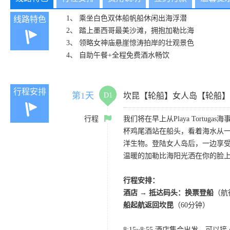
1、 乘坐白色双体船帆船休闲出海浮潜
线路特色
2、 踏上墨西哥最美沙滩，拥抱加勒比海
3、 领略女神庙悬崖惊涛拍岸的壮观景色
4、 自助午餐+全程免费酒水畅饮
行程安排
第1天
D1
坎昆【轮船】女人岛【轮船】
行程
我们将在早上从Playa Tort
杯鸡尾酒站在船头，看着海水从
洋生物。登陆女人岛后，一边享
温暖的加勒比海阳光洒在你的脸上
行程安排：
酒店 → 抵达码头：换票登船
（航
船起航返回坎昆
（60分钟）
8:15~8:55 酒店集合出发，可