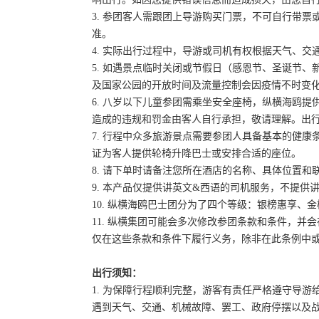
3. 参团客人需跟团上导游购买门票，不可自行带票或
准。
4. 实际出行过程中，导游或司机有权根据天气、
5. 如遇景点临时关闭或节假日（感恩节、圣诞节
及国家公园的开放时间及流量控制会因疫情不时变
6. 八岁以下儿童参团需乘坐安全座椅，纵横海鸥提
造成的违规和罚金由客人自行承担，敬请理解。出
7. 行程中众多旅游景点需要参团人具备基本的健
证为客人提供轮椅升降巴士或安排合适的座位。
8. 请下单时请备注您所在酒店的名称、具体位置
9. 本产品仅提供讲英文&西语的司机服务，不提供
10. 纵横海鸥巴士团分为了四个等级：银榜惠享、
11. 纵横集团可能会多次修改参团条款和条件，
仅在这些条款和条件下履行义务，除非在此条例中
出行须知：
1. 为保障行程顺利完整，游客有责任严格遵守导
遇到天气、交通、机械故障、罢工、政府停摆以及