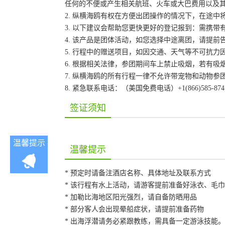
任何的不便或产生相关航班、火车或大巴费用以及
2. 纵横海鸥有权在方便出团操作的情况下，在途
3. 以下建议会帮助您更快更好的登记报到：需携带
4. 该产品是团体活动，如您选择中途离团，请提
5. 行程中的赠送项目，如因交通、天气等不可抗
6. 根据相关法律，参团期间车上禁止吸烟，若有吸
7. 纵横海鸥的所有行程一律不允许带宠物和动物参
8. 紧急联系电话：（美国免费电话）+1(866)585-87
签证须知
温馨提示
温馨提示
* 预定时请备注酒店名称、具体地址及联系方式
* 该行程有水上活动，请游客提前准备好泳衣、毛
* 加勒比海地区阳光强烈，请自备防晒用品
* 部分客人会出现晕船症状，请提前准备药物
* 出海浮潜请务必紧跟教练，需具备一定游泳技能。