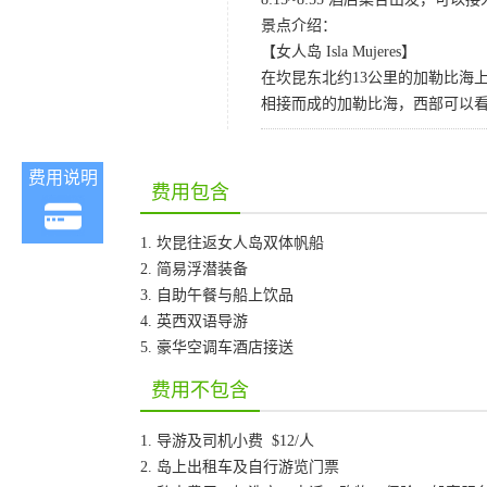
景点介绍：
【女人岛 Isla Mujeres】
在坎昆东北约13公里的加勒比海
相接而成的加勒比海，西部可以看
费用说明
费用包含
1. 坎昆往返女人岛双体帆船
2. 简易浮潜装备
3. 自助午餐与船上饮品
4. 英西双语导游
5. 豪华空调车酒店接送
费用不包含
1. 导游及司机小费 $12/人
2. 岛上出租车及自行游览门票