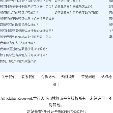
预订过程中可以保存我的信息供下次使用
如何进行外币支付？
如
预订时需要支付全款还是可以支付定金？
如果我的支付未成功怎么办？
是
吗？
如何确认我的预订是否成功？
如何处理支付后价格变动的问题？
酒
如果我想更改预订信息（如出行日期或旅
哪
取消预订的政策是怎么样的？
如
客姓名）怎么办？
预订时需要提供哪些旅行者的详细信息？
关
如果我看到的价格与支付时不同，怎么
紧
我可以为别人预订旅行吗？
办？
我可以通过哪些渠道获得预订帮助？
除了网站还有其他方式可以预订么？
如何开始预订境外旅游产品
|
|
|
|
|
关于我们
联系我们
付款方式
预订须知
常见问题
站点地
|
图
All Rights Reserved.君行天下出境旅游平台版权所有，未经许可，不
得转载。
网站备案/许可证号
鲁ICP备17002975号-1