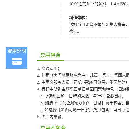
10:00之前起飞的航班：1-4人$8
增值体验：
送机当日如您不想与陌生人拼车，我
费）。
费用说明
费用包含
1. 交通费用；
2. 住宿（房间以两张床为主，儿童，第三，第四
3. 中英文服务人员（司机+导游/司兼导，乐园除外
4. 行程中所列主题乐园单日单园门票和特色一日
a. 所选乐园和一日游的天数，与行程描述相同；
b. 如选择【肯尼迪航天中心一日游】费用包含：当
c. 如选择【墨西哥湾一日游】费用包含：当日行
5. 酒店内早餐。
费用不包含