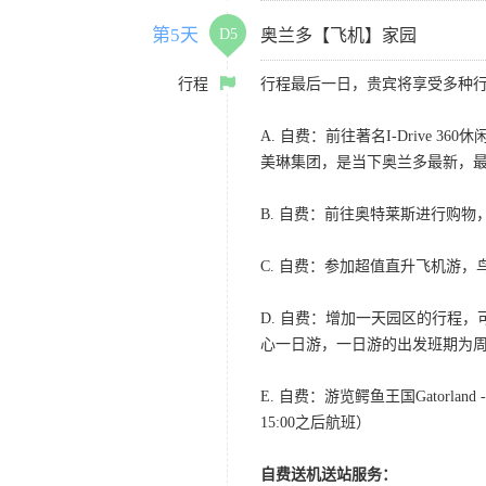
第5天
D5
奥兰多【飞机】家园
行程
行程最后一日，贵宾将享受多种
A. 自费：前往著名I-Driv
美琳集团，是当下奥兰多最新，最
B. 自费：前往奥特莱斯进行购物
C. 自费：参加超值直升飞机游，
D. 自费：增加一天园区的行程
心一日游，一日游的出发班期为周
E. 自费：游览鳄鱼王国Gator
15:00之后航班）
自费送机送站服务：