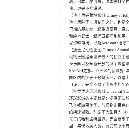
利，日本，摩洛哥，法国等11个独
演，更是不容错过。
【迪士尼好莱坞影城 Disney's Hollyw
迪士尼除了卡通制作之外，也是
巴斯的朋友梦一起重返童真。经
和绝地武士一起捍卫银河系和平。冰
光惊魂电梯，以及Aerosmit
【迪士尼动物王国 Disney's Animal
动物王国是全世界最大的独立主
龙乐园以及全新开放的潘朵拉星球
SAFARI之旅。亚洲区的新设施
园区内的狮子王歌舞庆典，以迪
自设计，完全还原了电影中的NA
【佛罗里达环球影城 Universal Stu
环球影城的主题就是：提供无法想
飞车畅游嘉年华，与怪物史莱克在
的疾速冒险。别忘了大型真人 3
无二的哈利波特世界。完全复制
里，与伏地魔大战，感受前所未有