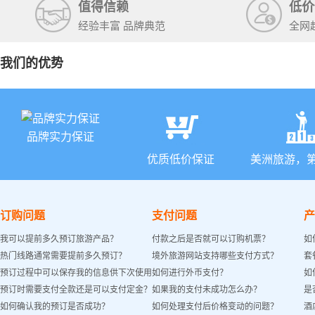
值得信赖
低价
经验丰富 品牌典范
全网
我们的优势
品牌实力保证
优质低价保证
美洲旅游，
订购问题
支付问题
产
我可以提前多久预订旅游产品？
付款之后是否就可以订购机票？
如
热门线路通常需要提前多久预订？
境外旅游网站支持哪些支付方式？
套
预订过程中可以保存我的信息供下次使用
如何进行外币支付？
如
预订时需要支付全款还是可以支付定金？
如果我的支付未成功怎么办？
是
吗？
如何确认我的预订是否成功？
如何处理支付后价格变动的问题？
酒