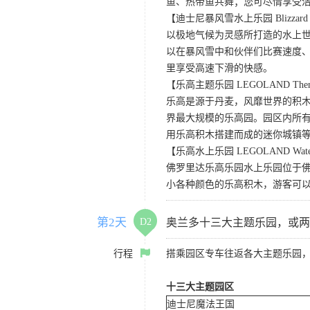
鱼、热带鱼共舞；您可尽情享受
【迪士尼暴风雪水上乐园 Blizzard Wa
以极地气候为灵感所打造的水上
以在暴风雪中和伙伴们比赛速度
里享受高速下滑的快感。
【乐高主题乐园 LEGOLAND Theme 
乐高是源于丹麦，风靡世界的积
界最大规模的乐高园。园区内所
用乐高积木搭建而成的迷你城镇
【乐高水上乐园 LEGOLAND Water
佛罗里达乐高乐园水上乐园位于
小各种颜色的乐高积木，游客可
第2天
D2
奥兰多十三大主题乐园，或两
行程
搭乘园区专车往返各大主题乐园
十三大主题园区
迪士尼魔法王国