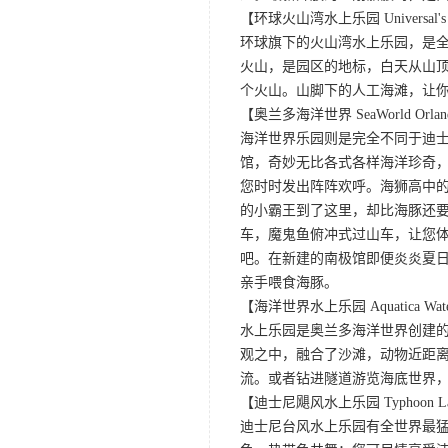
【环球火山湾水上乐园 Universal's V
环球旗下的火山湾水上乐园，是全
火山，是园区的地标，白天从山
个火山。山脚下的人工海滩，让
【奥兰多海洋世界 SeaWorld Orlan
海洋世界乐园则是完全不同于迪
馆，奇妙无比各式各样海洋珍奇，
您时时发出阵阵欢呼。海狮高中的两
的小霸王到了这里，却比海豚还要
车，魔鬼鱼俯冲式过山车，让您体
吧。在新建的南极馆即便炎炎夏
亲手喂食海豚。
【海洋世界水上乐园 Aquatica Water 
水上乐园是奥兰多海洋世界创建的的
观之中，融合了沙滩，动物近距
流。或者钻进隧道游览海底世界
【迪士尼飓风水上乐园 Typhoon La
迪士尼台风水上乐园有全世界最