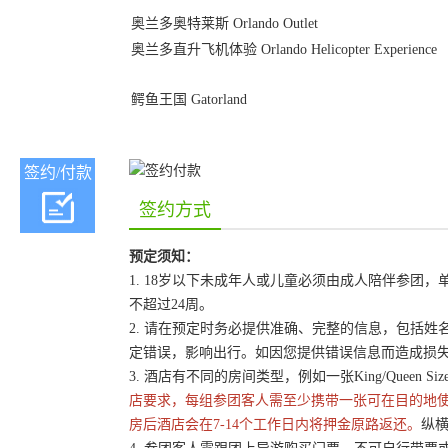
奥兰多奥特莱斯 Orlando Outlet
奥兰多直升飞机体验 Orlando Helicopter Experience
鳄鱼王国 Gatorland
签约/付款
签约方式
预定须知：
1. 18岁以下未成年人或儿童必须由成人陪伴参
不超过24周。
2. 请在预定时务必提供准确、完整的信息，包括
定错误，影响出行。如因您提供错误信息而造成损
3. 酒店有不同的房间类型，例如一张King/Queen 
店要求，每组参团客人需至少携带一张可在目的地
房后酒店会在7-14个工作日内将押金原路返还。
纵横