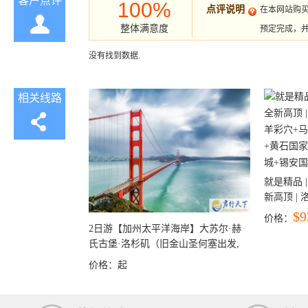
客户点评
100%
点评说明
在本网站购
整体满意度
预定完成，
没有找到数据.
相关线路
就是精品 |
新高顶 |
彩穴+马
$9
价格：
石国家公
2日游【加州太平洋海岸】大苏尔·赫
+锡安国家
氏古堡·洛杉矶（旧金山圣何塞出发,
洛杉矶结束）
价格：
起