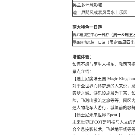
奥兰多环球影城
迪士尼飓风或暴风雪水上乐园
两大特色一日游
（周一&周五
肯尼迪航空中心一日游
（限定每周四
墨西哥湾风情一日游
增值体验：
如您不想与陌生人拼车，我司可提供
景点介绍：
【迪士尼魔法王国 Magic Kingdo
对于全世界心怀梦想的人来说，
圆梦之城。游乐设施最为丰富，
险，飞溅山激流之旅等等。园区
通人物花车大游行，城堡前的歌
【迪士尼未来世界 Epcot 】
未来世界EPCOT是科技与人文
合全息投影技术，飞越地平线等等