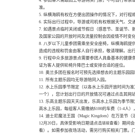
4. 参团客人需跟团上导游购买门票，不可自行带票或
准。
5. 纵横海鸥有权在方便出团操作的情况下，对行
6. 实际出行过程中，导游或司机有权根据天气、
7. 如遇景点临时关闭或节假日（感恩节、圣诞节
及国家公园的开放时间及流量控制会因疫情不时变
8. 八岁以下儿童参团需乘坐安全座椅，纵横海鸥提
造成的违规和罚金由客人自行承担，敬请理解。出
9. 行程中众多旅游景点需要参团人具备基本的健
证为客人提供轮椅升降巴士或安排合适的座位。
10. 奥兰多团在报名时可预先选择想去的主题乐
11. 所有主题乐园均无导游陪同入园。
12. 水上乐园季节限定（以各水上乐园开放时间
一个），您计划出行日的开放情况可通过点击其网
13. 乐高主题乐园天天出发，乐高水上乐园为季节
高水上乐园，每组客人需缴纳$100的车费（1-4人）
14. 迪士尼魔法王国（Magic Kingdom）在万圣
12月20日，具体受影响日期请点击
查看）期间会
链接
看）。如需参加夜场活动，需另行购买相关门票。