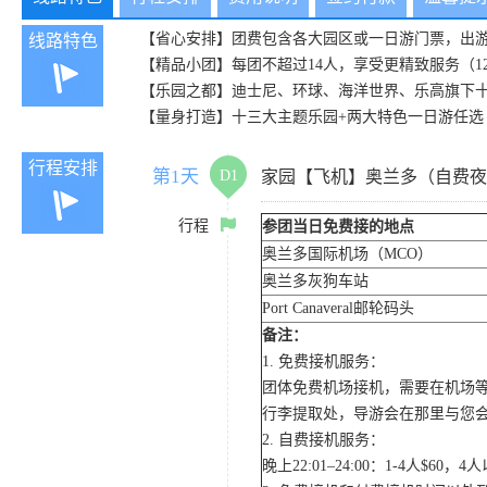
【省心安排】团费包含各大园区或一日游门票，出
线路特色
【精品小团】每团不超过14人，享受更精致服务（12/1
【乐园之都】迪士尼、环球、海洋世界、乐高旗下
【量身打造】十三大主题乐园+两大特色一日游任选
行程安排
第1天
D1
家园【飞机】奥兰多（自费夜
行程
参团当日免费接的地点
奥兰多国际机场（MCO）
奥兰多灰狗车站
Port Canaveral邮轮码头
备注：
1. 免费接机服务：
团体免费机场接机，需要在机场
行李提取处，导游会在那里与您
2. 自费接机服务：
晚上22:01–24:00：1-4人$