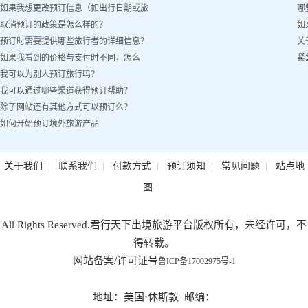
如果我想更改预订信息（如出行日期或旅
哪
取消预订的政策是怎么样的？
如
客姓名）怎么办？
预订时需要提供哪些旅行者的详细信息？
关
如果我看到的价格与支付时不同，怎么
紧
我可以为别人预订旅行吗？
办？
我可以通过哪些渠道获得预订帮助？
除了网站还有其他方式可以预订么？
如何开始预订境外旅游产品
|
|
|
|
|
关于我们
联系我们
付款方式
预订须知
常见问题
站点地
|
图
All Rights Reserved.君行天下出境旅游平台版权所有，未经许可，不
得转载。
网站备案/许可证号
鲁ICP备17002975号-1
地址：美国·休斯敦 邮编：