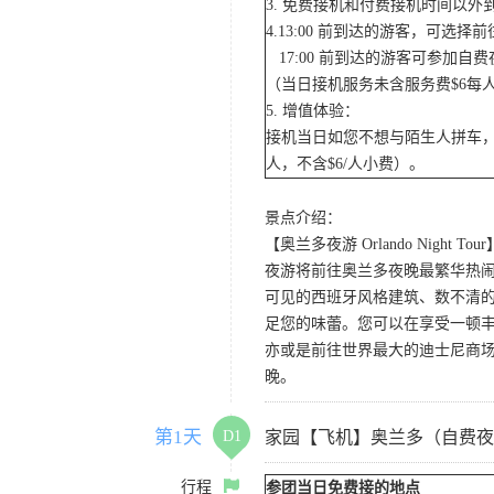
3. 免费接机和付费接机时间以
4.13:00 前到达的游客，可选
17:00 前到达的游客可参加
（当日接机服务未含服务费$6每
5. 增值体验：
接机当日如您不想与陌生人拼车，
人，不含$6/人小费）。
景点介绍：
【奥兰多夜游 Orlando Night Tour
夜游将前往奥兰多夜晚最繁华热闹的
可见的西班牙风格建筑、数不清的
足您的味蕾。您可以在享受一顿
亦或是前往世界最大的迪士尼商
晚。
第1天
D1
家园【飞机】奥兰多（自费夜
行程
参团当日免费接的地点