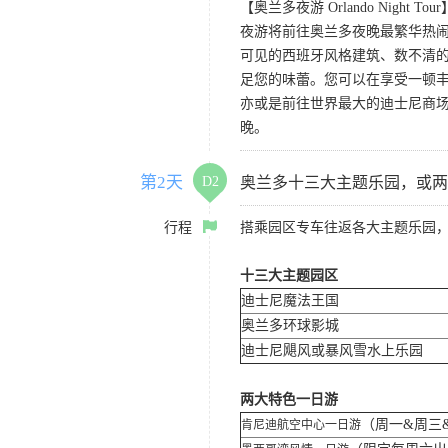
【奥兰多夜游 Orlando Night Tour
夜游将前往奥兰多夜晚最繁华热闹的
可见的西班牙风格建筑、数不清的
足您的味蕾。您可以在享受一顿
亦或是前往世界最大的迪士尼商
晚。
第2天
D2
奥兰多十三大主题乐园，或两
行程
搭乘园区专车往返各大主题乐园
十三大主题园区
迪士尼魔法王国
奥兰多环球影城
迪士尼飓风或暴风雪水上乐园
两大特色一日游
（周一&周三
肯尼迪航空中心一日游