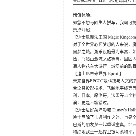
（限定每周六
墨西哥湾风情一日游
增值体验：
如您不想与陌生人拼车，我司可提供
景点介绍：
【迪士尼魔法王国 Magic Kingdo
对于全世界心怀梦想的人来说，
圆梦之城。游乐设施最为丰富，
险，飞溅山激流之旅等等。园区
通人物花车大游行，城堡前的歌
【迪士尼未来世界 Epcot 】
未来世界EPCOT是科技与人文
合全息投影技术，飞越地平线等等
利，日本，摩洛哥，法国等11个独
演，更是不容错过。
【迪士尼好莱坞影城 Disney's Hollyw
迪士尼除了卡通制作之外，也是
巴斯的朋友梦一起重返童真。经
和绝地武士一起捍卫银河系和平。冰