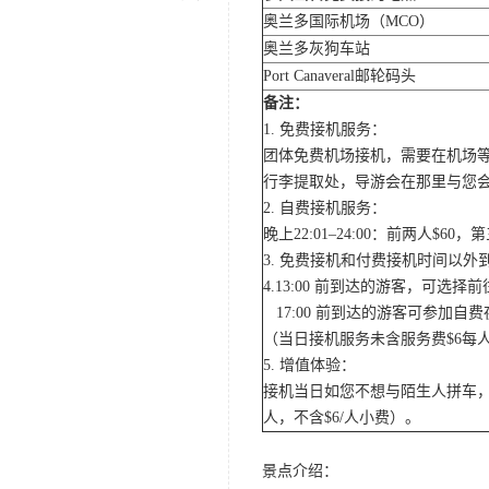
奥兰多国际机场（MCO）
奥兰多灰狗车站
Port Canaveral邮轮码头
备注：
1. 免费接机服务：
团体免费机场接机，需要在机场
行李提取处，导游会在那里与您
2. 自费接机服务：
晚上22:01–24:00：前两人$
3. 免费接机和付费接机时间以
4.13:00 前到达的游客，可选
17:00 前到达的游客可参加
（当日接机服务未含服务费$6每
5. 增值体验：
接机当日如您不想与陌生人拼车，
人，不含$6/人小费）。
景点介绍：