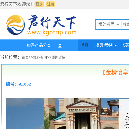
君行天下欢迎您！
|
登录
注册
境外参团
境外参团
北
旅游产品分类
首页
当前位置：
>>
>>
首页
境外参团
线路详情
【金榜怡享】
编号：A1852