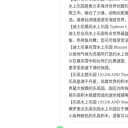
水上乐园是奥兰多海洋世界创建的的
观之中，融合了沙滩，动物近距
流。或者钻进隧道游览海底世界
【迪士尼飓风水上乐园 Typhoon La
迪士尼台风水上乐园有全世界最
鱼、热带鱼共舞；您可尽情享受
【迪士尼暴风雪水上乐园 Blizzard Wa
以极地气候为灵感所打造的水上
以在暴风雪中和伙伴们比赛速度
里享受高速下滑的快感。
【乐高主题乐园 LEGOLAND Theme 
乐高是源于丹麦，风靡世界的积
界最大规模的乐高园。园区内所
用乐高积木搭建而成的迷你城镇
【乐高水上乐园 LEGOLAND Water
佛罗里达乐高乐园水上乐园位于
小各种颜色的乐高积木，游客可