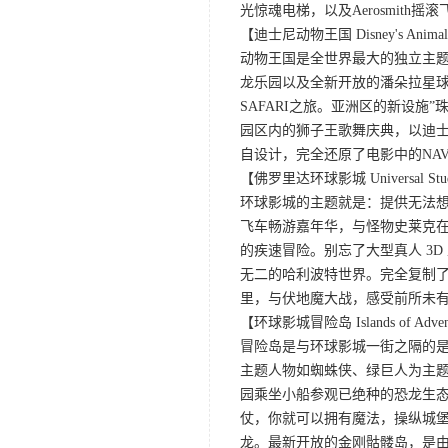
光惊魂电梯，以及Aerosmit
【迪士尼动物王国 Disney's Animal
动物王国是全世界最大的独立主
龙乐园以及全新开放的潘朵拉星球
SAFARI之旅。亚洲区的新设施
园区内的狮子王歌舞庆典，以迪
自设计，完全还原了电影中的NA
【佛罗里达环球影城 Universal Stu
环球影城的主题就是：提供无法想
飞车畅游嘉年华，与怪物史莱克在
的疾速冒险。别忘了大型真人 3
无二的哈利波特世界。完全复制
里，与伏地魔大战，感受前所未有
【环球影城冒险岛 Islands of Adven
冒险岛是与环球影城一街之隔的是
主题人物如蜘蛛侠、绿巨人为主
园乘坐小船参观已绝种的恐龙生态
仗，你就可以拥有魔法，操纵城
龙。最新开放的金刚骷髅岛，是由