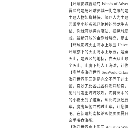
【环球影城冒险岛 Islands of Adven
冒险岛是与环球影城一街之隔的是
主题人物如蜘蛛侠、绿巨人为主
园乘坐小船参观已绝种的恐龙生态
仗，你就可以拥有魔法，操纵城
龙。最新开放的金刚骷髅岛，是由
【环球影城火山湾水上乐园 Universal'
环球旗下的火山湾水上乐园，是全
火山，是园区的地标，白天从山
个火山。山脚下的人工海滩，让
【奥兰多海洋世界 SeaWorld Orlan
海洋世界乐园则是完全不同于迪
馆，奇妙无比各式各样海洋珍奇，
您时时发出阵阵欢呼。海狮高中的两
的小霸王到了这里，却比海豚还要
车，魔鬼鱼俯冲式过山车，让您体
吧。在新建的南极馆即便炎炎夏
亲手喂食海豚。
【海洋世界水上乐园 Aquatica Water 