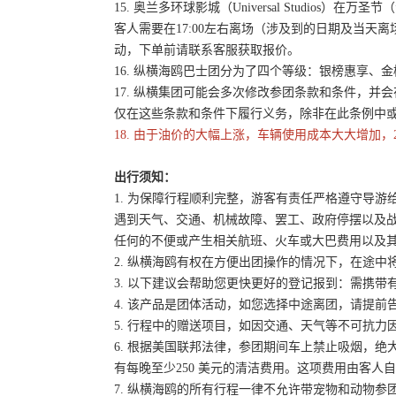
15. 奥兰多环球影城（Universal Studios）
客人需要在17:00左右离场（涉及到的日期及当天
动，下单前请联系客服获取报价。
16. 纵横海鸥巴士团分为了四个等级：银榜惠享、
17. 纵横集团可能会多次修改参团条款和条件，
仅在这些条款和条件下履行义务，除非在此条例中
18. 由于油价的大幅上涨，车辆使用成本大大增加，
出行须知：
1. 为保障行程顺利完整，游客有责任严格遵守导
遇到天气、交通、机械故障、罢工、政府停摆以及
任何的不便或产生相关航班、火车或大巴费用以及
2. 纵横海鸥有权在方便出团操作的情况下，在途
3. 以下建议会帮助您更快更好的登记报到：需携带
4. 该产品是团体活动，如您选择中途离团，请提
5. 行程中的赠送项目，如因交通、天气等不可抗
6. 根据美国联邦法律，参团期间车上禁止吸烟，
有每晚至少250 美元的清洁费用。这项费用由客
7. 纵横海鸥的所有行程一律不允许带宠物和动物参