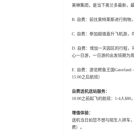
美琳集团，是当下奥兰多最新，最
B. 自费：前往奥特莱斯进行购物
C. 自费：参加超值直升飞机游，
D. 自费：增加一天园区的行程
心一日游，一日游的出发班期为周
E. 自费：游览鳄鱼王国Gator
15:00之后航班）
自费送机送站服务：
10:00之前起飞的航班：1-4人$8
增值体验：
送机当日如您不想与陌生人拼车，我
费）。