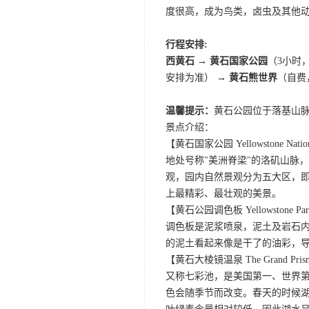
度很高，成为鸟类，卤虫及其他
行程安排:
西黄石 → 黄石国家公园
（3小时
安排为准） →
黄石熊世界
（自费
温馨提示：
黄石公园位于落基山脉
景点介绍：
【黄石国家公园 Yellowstone Nation
地处号称"美洲脊梁"的洛矶山脉
观，园内自然景观分为五大区，
上最精彩、最壮观的美景。
【黄石公园调色板 Yellowstone Park Pa
调色板是泥浆喷泉，泥土及岩石
的泥土看起来像是干了的油彩，
【黄石大棱镜温泉 The Grand Prismat
又称七彩池，是美国第一、世界第三
色会随季节而改变。春天的时候