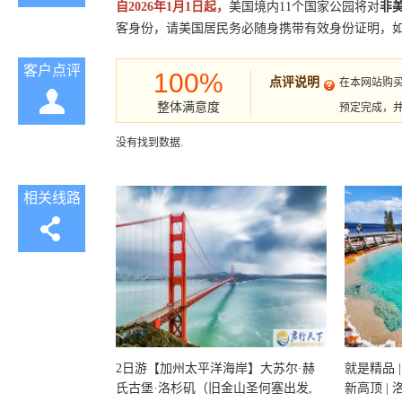
自2026年1月1日起，
美国境内11个国家公园将对
非
客身份，请美国居民务必随身携带有效身份证明，
客户点评
100%
点评说明
在本网站购
整体满意度
预定完成，
没有找到数据.
相关线路
2日游【加州太平洋海岸】大苏尔·赫
就是精品 |
氏古堡·洛杉矶（旧金山圣何塞出发,
新高顶 |