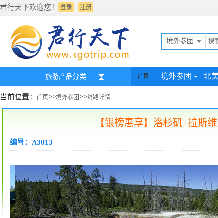
君行天下欢迎您！
|
登录
注册
境外参团
境外参团
北
旅游产品分类
首页
当前位置：
>>
>>
首页
境外参团
线路详情
【银榜惠享】洛杉矶+拉斯维
编号：A3013