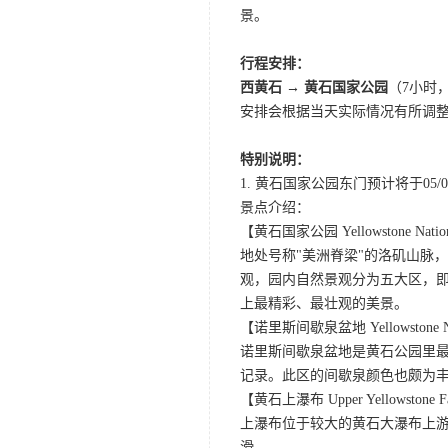
景。
行程安排：
西黄石 → 黄石国家公园
（7小时
安排会根据当天实际情况有所调
特别说明：
1. 黄石国家公园东门预计将于0
景点介绍：
【黄石国家公园 Yellowstone Nation
地处号称"美洲脊梁"的洛矶山脉
观，园内自然景观分为五大区，
上最精彩、最壮观的美景。
【诺里斯间歇泉盆地 Yellowstone Norr
诺里斯间歇泉盆地是黄石公园里最
记录。此区的间歇泉颜色也颇为
【黄石上瀑布 Upper Yellowstone F
上瀑布位于较大的黄石大瀑布上游
滑。