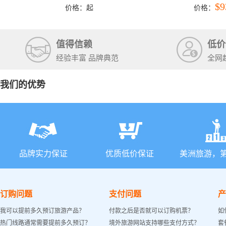
洛杉矶结束）
彩穴+马
$9
价格：
起
价格：
石国家公
+锡安国家
值得信赖
低价
经验丰富 品牌典范
全网
我们的优势
品牌实力保证
优质低价保证
美洲旅游，
订购问题
支付问题
产
我可以提前多久预订旅游产品？
付款之后是否就可以订购机票？
如
热门线路通常需要提前多久预订？
境外旅游网站支持哪些支付方式？
套