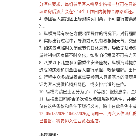
分酒店要求，每组参团客人需至少携带一张可在目
理退房后酒店会在7-14个工作日内将押金原路返还
4. 参团客人需跟团上导游购买门票，不可自行带票或
准。
5. 纵横海鸥有权在方便出团操作的情况下，对行
6. 实际出行过程中，导游或司机有权根据天气、
7. 如遇景点临时关闭或节假日休息等，导致无法
量控制会因疫情不时变化，如影响行程属不可抗力
8. 八岁以下儿童参团需乘坐安全座椅，纵横海鸥提
造成的违规和罚金由客人自行承担，敬请理解。出
9. 行程中众多旅游景点需要参团人具备基本的健
证为客人提供轮椅升降巴士或安排合适的座位。
10. 纵横海鸥巴士团分为了四个等级：银榜惠享、
11. 纵横集团可能会多次修改参团条款和条件，
仅在这些条款和条件下履行义务，除非在此条例中
12. 05/13/2026-10/05/2026期间
已售罄，将安排入住西黄石酒店。
出行须知：