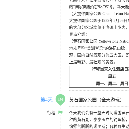
的“国家麋鹿保护区”过冬，春天
【大提顿国家公园 Grand Teton Nati
大提顿国家公园于1929年2月
的大部分区域均位于洛矶山脉内
景点介绍：
【黄石国家公园 Yellowstone Nation
地处号称"美洲脊梁"的洛矶山脉
观，园内自然景观分为五大区，
上最精彩、最壮观的美景。
行程当天入住酒店日
周五
周一、周二、周日
第4天
D4
黄石国家公园（全天游玩）
行程
今天我们会有一整天时间漫游黄
种的黄石湖，亭亭玉立的钓鱼桥
纷雾气腾腾的诺里斯；各种野生