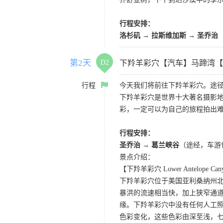
行程安排：
洛杉矶 → 拉斯维加斯 → 圣乔治
第2天
D2
下羚羊彩穴【汽车】马蹄湾【
行程
今天我们将前往下羚羊彩穴。途径
下羚羊彩穴是世界十大著名摄影
彩，一定可以为自己的旅程拍出
行程安排：
圣乔治 → 葛兰峡谷
（途经，车游
景点介绍：
【下羚羊彩穴 Lower Antelope Can
下羚羊彩穴位于美国亚利桑纳州
暴洪的流速相当快，加上狭窄通
缘。下羚羊彩穴中没有任何人工照
色彩变化，这些色彩由深至浅，