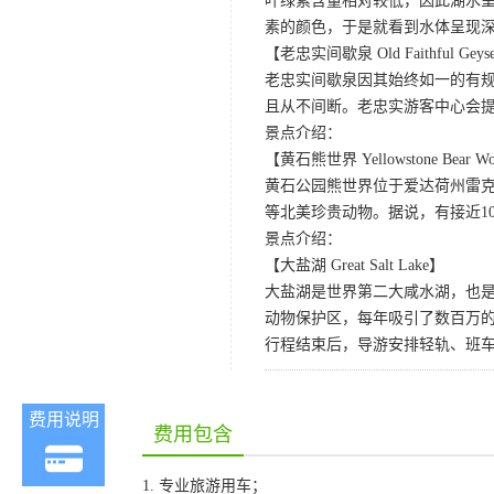
叶绿素含量相对较低，因此湖水
素的颜色，于是就看到水体呈现
【老忠实间歇泉 Old Faithful Geys
老忠实间歇泉因其始终如一的有规
且从不间断。老忠实游客中心会
景点介绍：
【黄石熊世界 Yellowstone Bear Wo
黄石公园熊世界位于爱达荷州雷克
等北美珍贵动物。据说，有接近1
景点介绍：
【大盐湖 Great Salt Lake】
大盐湖是世界第二大咸水湖，也是
动物保护区，每年吸引了数百万的
行程结束后，导游安排轻轨、班车或U
费用说明
费用包含
1. 专业旅游用车；