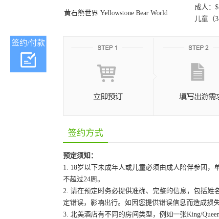
成人：$2
黄石熊世界 Yellowstone Bear World
儿童（3-
签约/付款
签约方式
预定须知：
1. 18岁以下未成年人或儿童必须由成人陪伴参
不超过24周。
2. 请在预定时务必提供准确、完整的信息，包括
定错误，影响出行。如因您提供错误信息而造成损
3. 北美酒店有不同的房间类型，例如一张King/Que