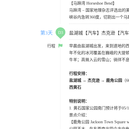
【马蹄湾 Horseshoe Bend】
马蹄湾 – 国家地理杂志评选出
峡谷内急转360度，切割出一个
第3天
D3
盐湖城【汽车】杰克逊【汽车
行程
早晨由盐湖城出发，来到道地的
年不化的冰河覆盖在巍峨的大提顿
牛羊；高耸入云的雪山；徜徉不
行程安排：
盐湖城 → 杰克逊 → 鹿角公园
（
西黄石
特别说明：
1. 黄石国家公园南门预计将于05/10
景点介绍：
【鹿角公园 Jackson Town Square wit
公园不大，在东西南北四个方向