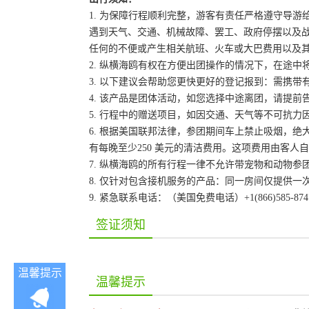
1. 为保障行程顺利完整，游客有责任严格遵守导
遇到天气、交通、机械故障、罢工、政府停摆以及
任何的不便或产生相关航班、火车或大巴费用以及
2. 纵横海鸥有权在方便出团操作的情况下，在途
3. 以下建议会帮助您更快更好的登记报到：需携带
4. 该产品是团体活动，如您选择中途离团，请提
5. 行程中的赠送项目，如因交通、天气等不可抗
6. 根据美国联邦法律，参团期间车上禁止吸烟，
有每晚至少250 美元的清洁费用。这项费用由客
7. 纵横海鸥的所有行程一律不允许带宠物和动物参
8. 仅针对包含接机服务的产品：同一房间仅提供
9. 紧急联系电话：（美国免费电话）+1(866)585-87
签证须知
温馨提示
温馨提示