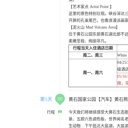
【艺术家点 Artist Point 】
这里的景色特别壮观。峡谷深达
开屏的孔雀尾巴，也像浪漫派画
【泥火山 Mud Volcano Area】
位于黄石公园东部黄石湖北部不
柔嫩至极、绚丽非凡。
行程当天入住酒店日期
周二、周三
White
04/2
级酒
周一、周六
05/
限，
第5天
D5
黄石国家公园【汽车】黄石熊
行程
今天我们将继续感受大黄石生态
泉、五颜六色调色板、世界闻名
生动物…下午抵达大盐湖，大盐