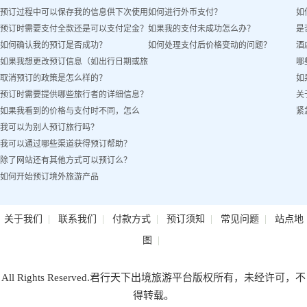
预订过程中可以保存我的信息供下次使用
如何进行外币支付？
如
预订时需要支付全款还是可以支付定金？
如果我的支付未成功怎么办？
是
吗？
如何确认我的预订是否成功？
如何处理支付后价格变动的问题？
酒
如果我想更改预订信息（如出行日期或旅
哪
取消预订的政策是怎么样的？
如
客姓名）怎么办？
预订时需要提供哪些旅行者的详细信息？
关
如果我看到的价格与支付时不同，怎么
紧
我可以为别人预订旅行吗？
办？
我可以通过哪些渠道获得预订帮助？
除了网站还有其他方式可以预订么？
如何开始预订境外旅游产品
|
|
|
|
|
关于我们
联系我们
付款方式
预订须知
常见问题
站点地
|
图
All Rights Reserved.君行天下出境旅游平台版权所有，未经许可，不
得转载。