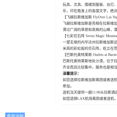
玩具、文具、围裙到服装、台灯、
乐，印在瓶身上的各国文字，绝
【飞越拉斯维加斯 FlyOver Las Ve
飞越拉斯维加斯是亮相在拉斯维加
滑过广阔的草原和高耸的山峰，
【七彩巨石阵 Seven Magic Mounta
一望无垠的内华达州拉斯维加斯远郊的
米高的彩虹般的巨石阵，屹立在
【巴斯托奥特莱斯 Outlets at Bars
巴斯托奥特莱斯地处沙漠，位于
齐全而且比较集中，服务也是相
温馨提示：
如您选择拉斯维加斯离团或者送机
参加。
送机当天提供一趟11:00从拉斯酒
如您选择LAX机场离团或者送机，请
费用说明