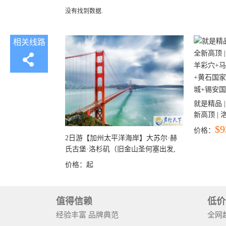
没有找到数据.
相关线路
就是精品 |
新高顶 |
彩穴+马
$9
价格：
石国家公
2日游【加州太平洋海岸】大苏尔·赫
+锡安国家
氏古堡·洛杉矶（旧金山圣何塞出发,
洛杉矶结束）
价格：
起
值得信赖
低价
经验丰富 品牌典范
全网