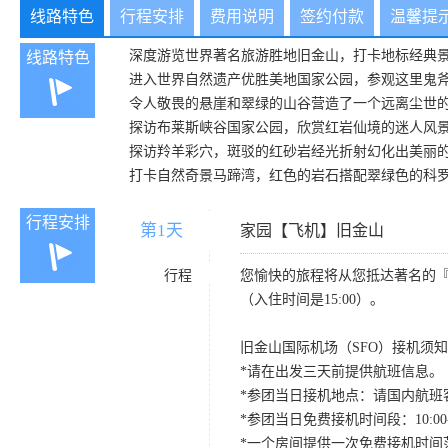
线路特色
行程安排
费用说明
签约付款
温馨提
深度游览世界著名旅游胜地旧金山，打卡地标经典
线路特色
进入世界自然遗产优胜美地国家公园，参观这里鬼
令人敬畏的悬崖和翠绿的山谷营造了一个远离尘世
探访布莱斯峡谷国家公园，欣赏红岩仙境的迷人风
探访羚羊彩穴，斑驳的红砂岩经光折射幻化出美丽
打卡自然奇景马蹄湾，红色的岩石搭配翠绿色的科
行程安排
第1天
D1
家园【飞机】旧金山
行程
您愉快的旅程将从您抵达著名的
（入住时间是15:00）。
旧金山国际机场（SFO）接机须
*请在出发三天前提供航班信息。
*参团当日接机地点：请国内航班客人在Level
*参团当日免费接机时间段：10:00-22
*一个房间提供一次免费接机时间