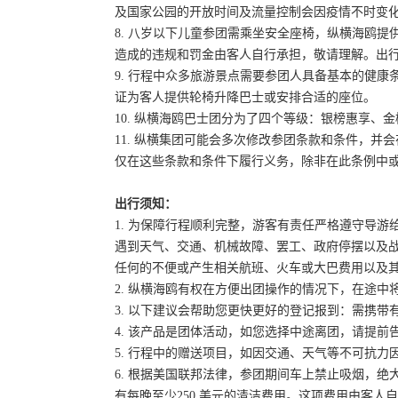
及国家公园的开放时间及流量控制会因疫情不时变
8. 八岁以下儿童参团需乘坐安全座椅，纵横海鸥提
造成的违规和罚金由客人自行承担，敬请理解。出
9. 行程中众多旅游景点需要参团人具备基本的健
证为客人提供轮椅升降巴士或安排合适的座位。
10. 纵横海鸥巴士团分为了四个等级：银榜惠享、
11. 纵横集团可能会多次修改参团条款和条件，
仅在这些条款和条件下履行义务，除非在此条例中
出行须知：
1. 为保障行程顺利完整，游客有责任严格遵守导
遇到天气、交通、机械故障、罢工、政府停摆以及
任何的不便或产生相关航班、火车或大巴费用以及
2. 纵横海鸥有权在方便出团操作的情况下，在途
3. 以下建议会帮助您更快更好的登记报到：需携带
4. 该产品是团体活动，如您选择中途离团，请提
5. 行程中的赠送项目，如因交通、天气等不可抗
6. 根据美国联邦法律，参团期间车上禁止吸烟，
有每晚至少250 美元的清洁费用。这项费用由客