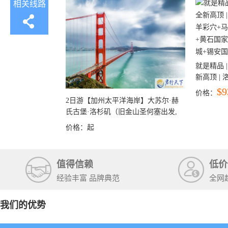
相关线路
就是精品 |
新高顶 |
彩穴+马
$9
价格：
石国家公
2日游【加州太平洋海岸】大苏尔·赫
+锡安国家
氏古堡·洛杉矶（旧金山圣何塞出发,
洛杉矶结束）
价格：
起
值得信赖
低价
经验丰富 品牌典范
全网
我们的优势