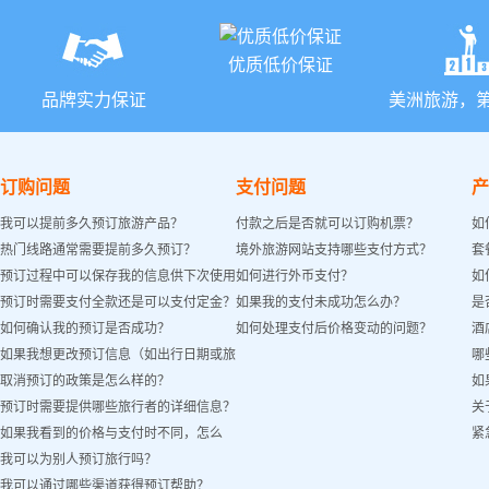
优质低价保证
品牌实力保证
美洲旅游，
订购问题
支付问题
产
我可以提前多久预订旅游产品？
付款之后是否就可以订购机票？
如
热门线路通常需要提前多久预订？
境外旅游网站支持哪些支付方式？
套
预订过程中可以保存我的信息供下次使用
如何进行外币支付？
如
预订时需要支付全款还是可以支付定金？
如果我的支付未成功怎么办？
是
吗？
如何确认我的预订是否成功？
如何处理支付后价格变动的问题？
酒
如果我想更改预订信息（如出行日期或旅
哪
取消预订的政策是怎么样的？
如
客姓名）怎么办？
预订时需要提供哪些旅行者的详细信息？
关
如果我看到的价格与支付时不同，怎么
紧
我可以为别人预订旅行吗？
办？
我可以通过哪些渠道获得预订帮助？