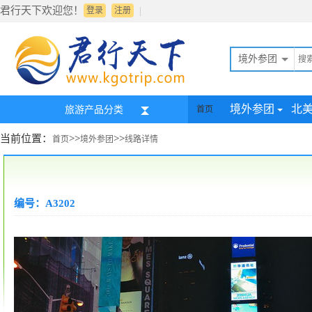
君行天下欢迎您！
|
登录
注册
境外参团
境外参团
北
旅游产品分类
首页
当前位置：
>>
>>
首页
境外参团
线路详情
编号：A3202