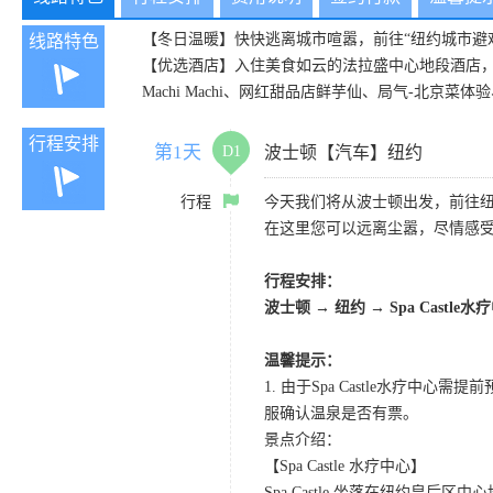
【冬日温暖】快快逃离城市喧嚣，前往“纽约城市避难所
线路特色
【优选酒店】入住美食如云的法拉盛中心地段酒店，您
Machi Machi、网红甜品店鲜芋仙、局气-北
行程安排
第1天
D1
波士顿【汽车】纽约
行程
今天我们将从波士顿出发，前往纽约S
在这里您可以远离尘嚣，尽情感
行程安排：
波士顿 → 纽约 → Spa Castle水
温馨提示：
1. 由于Spa Castle水
服确认温泉是否有票。
景点介绍：
【Spa Castle 水疗中心】
Spa Castle 坐落在纽约皇后区中