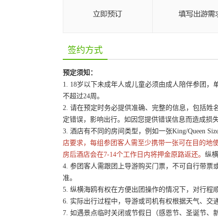
签约方式
预定须知：
1. 18岁以下未成年人或儿童必须由成人陪伴参
不超过24周。
2. 请在预定时务必提供准确、完整的信息，包括
定错误，影响出行。如因您提供错误信息而造成损
3. 酒店有不同的房间类型，例如一张King/Queen 
店要求，每组参团客人需至少携带一张可在目的地
房后酒店会在7-14个工作日内将押金原路返还。
纵横
4. 参团客人需跟团上导游购买门票，不可自行带票或
准。
5. 纵横海鸥有权在方便出团操作的情况下，对行
6. 实际出行过程中，导游或司机有权根据天气、
7. 如遇景点临时关闭或节假日（感恩节、圣诞节