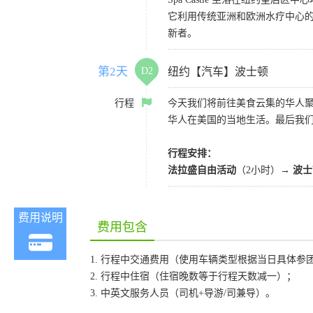
它利用传统亚洲和欧洲水疗中心
新者。
第2天
D2
纽约【汽车】波士顿
行程
今天我们将前往美食云集的华人
华人在美国的当地生活。最后我
行程安排：
法拉盛自由活动
（2小时）→
波士
费用说明
费用包含
1. 行程中交通费用（使用车辆类型根据当日具体参
2. 行程中住宿（住宿晚数等于行程天数减一）；
3. 中英文服务人员（司机+导游/司兼导）。