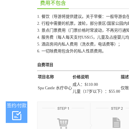
费用不包含
1. 餐饮（导游将提供建议。关于早餐：一般导游
2. 行程中需要的机票，渡轮，部分景区/国家公园
3. 景点门票费用（门票价格时常波动，不再另行
4. 服务费（每人每天支付US$15，儿童及占座婴
5. 酒店房间内私人费用（洗衣费，电话费等）；
6. 一切除费用包含外的私人性质费用。
自费项目
项目名称
价格说明
描述
成人：$110.00
Spa Castle 水疗中心
仅限
儿童（17岁以下）：$55.00
签约/付款