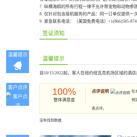
7. 纵横海鸥的所有行程一律不允许带宠物和动物参
8. 仅针对包含接机服务的产品：同一订单仅提供
9. 紧急联系电话：（美国免费电话）+1(866)585-87
签证须知
温馨提示
温馨提示
自10/15/2022起，客人在纽约纽瓦克机场区域的酒店办
客户点评
100%
点评说明
在
整体满意度
预
表点评。
没有找到数据.