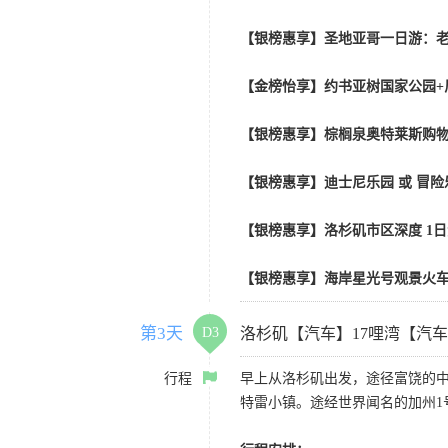
【银榜惠享】圣地亚哥一日游：老
【金榜怡享】约书亚树国家公园+
【银榜惠享】棕榈泉奥特莱斯购物
【银榜惠享】迪士尼乐园 或 冒险乐园
【银榜惠享】洛杉矶市区深度 1
【银榜惠享】海岸星光号观景火车
第3天
D3
洛杉矶【汽车】17哩湾【汽
行程
早上从洛杉矶出发，途径富饶的
特雷小镇。途经世界闻名的加州1