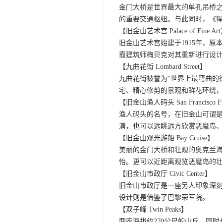
金门大桥是世界最大的单孔吊桥之
的重要交通枢纽。与此同时，《
【旧金山艺术宫 Palace of Fine Ar
旧金山艺术宫始建于1915年，原
裔建筑师梅贝克对其重新进行设
【九曲花街 Lombard Street】
九曲花街被誉为“世界上最弯曲的
宅、精心修剪的景观和鲜花环绕
【旧金山渔人码头 San Francisco Fis
渔人码头的名号，在旧金山可谓是
演，也可以远眺远方欣赏恶魔岛
【旧金山观光游船 Bay Cruise】
美丽的金门大桥和壮观的奥克兰
怡。更可以近距离观览恶魔岛的
【旧金山市政厅 Civic Center】
旧金山市政厅是一座另人印象深
设计则是借鉴了巴黎荣军院。
【双子峰 Twin Peaks】
两座海拔约270公尺的山丘，同