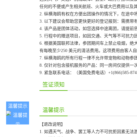
任何的不便或产生相关航班、火车或大巴费用以及
2. 纵横海鸥有权在方便出团操作的情况下，在途
3. 以下建议会帮助您更快更好的登记报到：需携带
4. 该产品是团体活动，如您选择中途离团，请提
5. 行程中的赠送项目，如因交通、天气等不可抗
6. 根据美国联邦法律，参团期间车上禁止吸烟，
有每晚至少250 美元的清洁费用。这项费用由客
7. 纵横海鸥的所有行程一律不允许带宠物和动物参
8. 仅针对包含接机服务的产品：同一房间仅提供
9. 紧急联系电话：（美国免费电话）+1(866)585-87
签证须知
温馨提示
温馨提示
【退改说明】
1. 如遇天气、战争、罢工等人力不可抗拒因素无