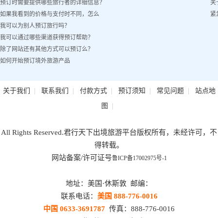
预订时需要提供哪些旅行者的详细信息？
关
如果我看到的价格与支付时不同，怎么
紧
我可以为别人预订旅行吗？
办？
我可以通过哪些渠道获得预订帮助？
除了网站还有其他方式可以预订么？
如何开始预订境外旅游产品
|
|
|
|
|
关于我们
联系我们
付款方式
预订须知
常见问题
站点地
|
图
All Rights Reserved.君行天下出境旅游平台版权所有，未经许可，不
得转载。
网站备案/许可证号
鲁ICP备17002975号-1
地址：美国·休斯敦 邮编：
联系电话：
美国 888-776-0016
中国 0633-3691787
传真：888-776-0016