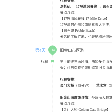
行程安排：
洛杉矶
→
17哩湾风景线
→
圆石
景点介绍：
【17哩湾风景线 17-Mile Drive】
17哩湾的西侧和南侧紧邻太平洋
【圆石滩 Pebble Beach】
著名的度假胜地，也是柏树角俱
第4天
D4
旧金山市区游
行程
早上前往三面环海，由50多个山
头；可自费乘坐游船欣赏旧金山海
行程安排：
金门大桥
（45分钟）→
艺术宫
（
旧金山深度游详情：
圣玛丽大教堂
景点介绍：
【金门大桥 Golden Gate Bridge】