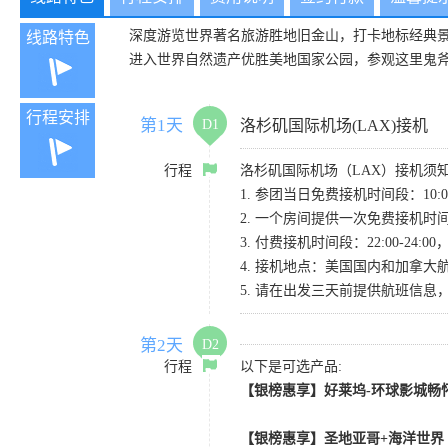
深度游览世界著名旅游胜地旧金山，打卡地标经典
线路特色
进入世界自然遗产优胜美地国家公园，参观这里鬼
行程安排
第1天
D1
洛杉矶国际机场(LAX)接机
行程
洛杉矶国际机场（LAX）接机须
1. 参团当日免费接机时间段：10:00-
2. 一个房间提供一次免费接机
3. 付费接机时间段：22:00-2
4. 接机地点：美国国内和加拿大航班请
5. 请在出发三天前提供航班信
第2天
D2
行程
以下是可选产品:
【银榜惠享】好莱坞-环球影城畅怀
【银榜惠享】圣地亚哥+海洋世界