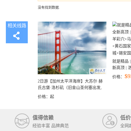
没有找到数据.
相关线路
就是精品 |
新高顶 |
彩穴+马
$9
价格：
石国家公
2日游【加州太平洋海岸】大苏尔·赫
+锡安国家
氏古堡·洛杉矶（旧金山圣何塞出发,
洛杉矶结束）
价格：
起
值得信赖
低价
经验丰富 品牌典范
全网