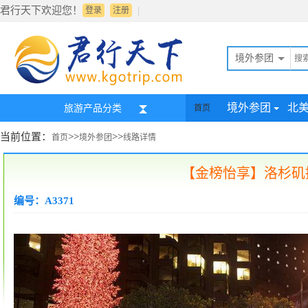
君行天下欢迎您！
|
登录
注册
境外参团
境外参团
北
旅游产品分类
首页
当前位置：
>>
>>
首页
境外参团
线路详情
【金榜怡享】洛杉矶
编号：A3371