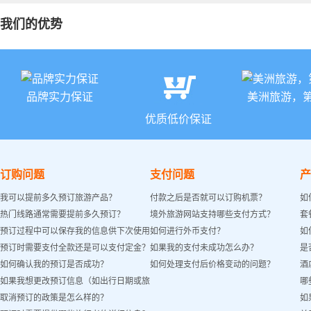
我们的优势
品牌实力保证
美洲旅游，
优质低价保证
订购问题
支付问题
产
我可以提前多久预订旅游产品？
付款之后是否就可以订购机票？
如
热门线路通常需要提前多久预订？
境外旅游网站支持哪些支付方式？
套
预订过程中可以保存我的信息供下次使用
如何进行外币支付？
如
预订时需要支付全款还是可以支付定金？
如果我的支付未成功怎么办？
是
吗？
如何确认我的预订是否成功？
如何处理支付后价格变动的问题？
酒
如果我想更改预订信息（如出行日期或旅
哪
取消预订的政策是怎么样的？
如
客姓名）怎么办？