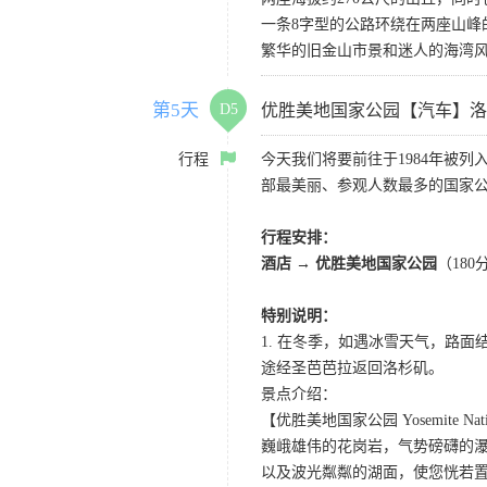
一条8字型的公路环绕在两座山
繁华的旧金山市景和迷人的海湾
第5天
D5
优胜美地国家公园【汽车】洛
行程
今天我们将要前往于1984年被
部最美丽、参观人数最多的国家
行程安排：
酒店
→
优胜美地国家公园
（18
特别说明：
1. 在冬季，如遇冰雪天气，路
途经圣芭芭拉返回洛杉矶。
景点介绍：
【优胜美地国家公园 Yosemite Natio
巍峨雄伟的花岗岩，气势磅礴的
以及波光粼粼的湖面，使您恍若置